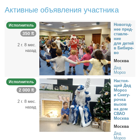
Активные объявления участника
Но­во­год­
Исполнитель
нее пред­
350 ₶
став­ле­
ние
для де­тей
2 г. 8 мес.
в Биби­ре­
назад
во
Москва
Дед
Мороз
На­сто­я­
Исполнитель
щий Дед
2 000 ₶
Мо­роз
и Сне­гу­
роч­ка
2 г. 8 мес.
вы­зов
назад
на дом
СВАО
Москва
Москва
Дед
Мороз