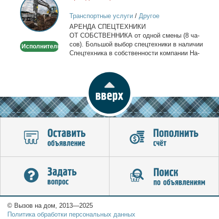
спецтехники
Транспортные услуги
/
Другое
в
АРЕНДА СПЕЦТЕХНИКИ
Москве
ОТ СОБСТВЕННИКА от од­ной сме­ны (8 ча­
сов). Боль­шой вы­бор спец­тех­ни­ки в на­ли­чии
Исполнитель
Спец­тех­ни­ка в соб­ствен­но­сти ком­па­нии На­
лич­ный...
© Вызов на дом, 2013—2025
Политика обработки персональных данных