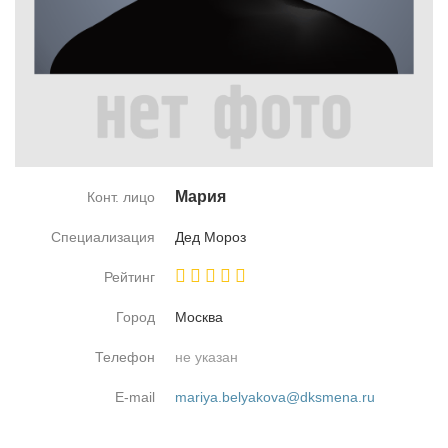
Ма­рия
Конт. лицо
Специализация
Дед Мо­роз
Рейтинг
Город
Москва
Телефон
не указан
E-mail
mariya.belyakova@dksmena.ru