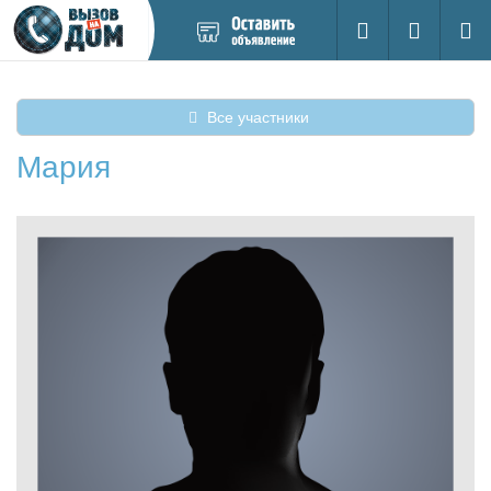
Добавить
Вход на са
Поиск
новое
объявление
Все участники
Мария