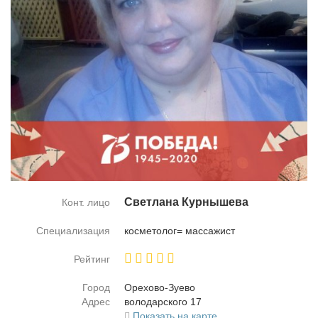
Cвет­ла­на Кур­ны­ше­ва
Конт. лицо
Специализация
кос­ме­то­лог= мас­са­жист
Рейтинг
Город
Оре­хо­во-Зу­е­во
Адрес
во­ло­дар­ско­го 17
Показать на карте