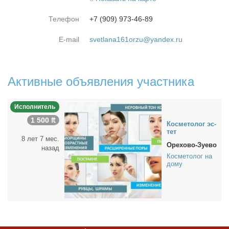
Телефон
+7 (909) 973-46-89
E-mail
svetlana161orzu@yandex.ru
Активные объявления участника
Исполнитель
1 500 ₶
Кос­ме­то­лог эс­
тет
8 лет 7 мес.
Орехово-Зуево
назад
Косметолог на
дому