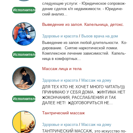
сле­ду­ю­щие услу­ги: - Юри­ди­че­ское со­про­вож­
де­ние сде­лок к/п недви­жи­мо­сти. - Юри­ди­че­
Исполнитель
ский ана­лиз...
Вы­ве­де­ние из за­поя. Ка­пель­ни­ца, де­токс.
Выведение
из
Здоровье и красота
/
Вызов врача на дом
запоя.
Вы­ве­де­ние из за­поя лю­бой дли­тель­но­сти. Ко­
Капельница,
ди­ро­ва­ние. Сня­тие нар­ко­ти­че­ской лом­ки.
детокс.
Ком­плекс­ное ле­че­ние за­ви­си­мо­стей. Ка­пель­
Исполнитель
ни­ца в ком­форт­ных...
Мас­саж ли­ца и те­ла
Массаж
лица
Здоровье и красота
/
Массаж на дому
и
ДЛЯ ТЕХ КТО НЕ ХОЧЕТ МНОГО ЧИТАТЬ!)))
тела
ПРИНИМАЮ У СЕБЯ ДОМА. ❌ИНТИМА НЕТ
❌ОКОНЧАНИЯ, РАССЛАБЛЕНИЯ И ТАК
Исполнитель
ДАЛЕЕ НЕТ! ❌ДОГОВОРИТЬСЯ НЕ...
Тан­три­че­ский мас­саж
Тантрический
массаж
Здоровье и красота
/
Массаж на дому
ТАНТРИЧЕСКИЙ МАССАЖ, это ис­кус­ство по­