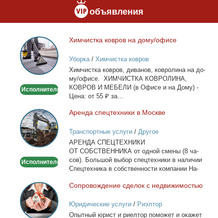
объявления
Хим­чист­ка ков­ров на до­му/офи­се
Химчистка
ковров
Уборка
/
Химчистка ковров
на
Хим­чист­ка ков­ров, ди­ва­нов, ков­ро­ли­на на до­
дому/
му/офи­се. ХИМЧИСТКА КОВРОЛИНА,
офисе
КОВРОВ И МЕБЕЛИ (в Офи­се и на До­му) -
Исполнитель
Це­на: от 55 ₽ за...
Арен­да спец­тех­ни­ки в Москве
Аренда
спецтехники
Транспортные услуги
/
Другое
в
АРЕНДА СПЕЦТЕХНИКИ
Москве
ОТ СОБСТВЕННИКА от од­ной сме­ны (8 ча­
сов). Боль­шой вы­бор спец­тех­ни­ки в на­ли­чии
Исполнитель
Спец­тех­ни­ка в соб­ствен­но­сти ком­па­нии На­
лич­ный...
Со­про­вож­де­ние сде­лок с недви­жи­мо­стью
Сопровождение
сделок
Юридические услуги
/
Риэлтор
с
Опыт­ный юрист и ри­ел­тор по­мо­жет и ока­жет
недвижимостью