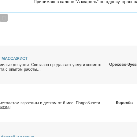
Принимаю в салоне "А кварель" по адресу: красн
 МАССАЖИСТ
Орехово-Зуев
и­лые де­вуш­ки. Свет­ла­на пред­ла­га­ет услу­ги кос­ме­то­
ста с опы­том ра­бо­ты...
Королёв
­сто­ле­том взрос­лым и дет­кам от 6 мес. По­дроб­но­сти
760358