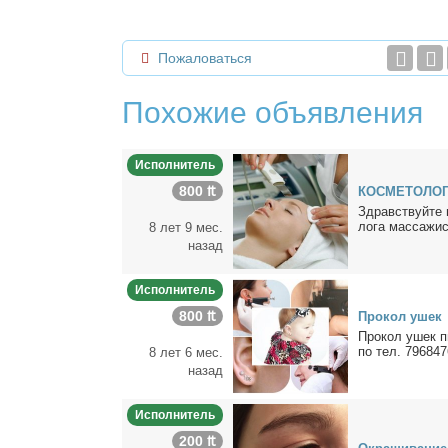
Пожаловаться
Похожие объявления
Исполнитель
800 ₶
КОСМЕТОЛОГ
Здрав­ствуй­те м
ло­га мас­са­жи­
8 лет 9 мес.
назад
Исполнитель
800 ₶
Про­кол ушек
Про­кол ушек пи
по тел. 79684
8 лет 6 мес.
назад
Исполнитель
200 ₶