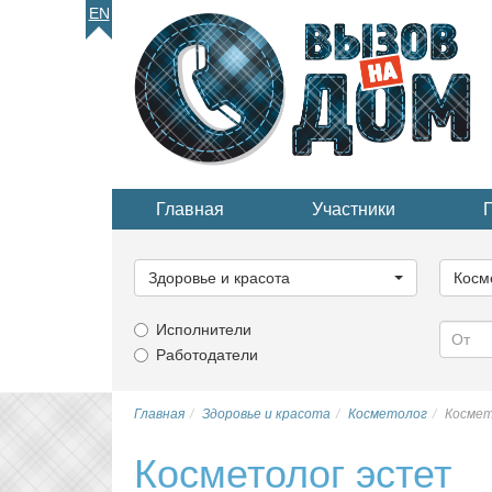
EN
Главная
Участники
Выберите
Выбер
категорию...
катего
Здоровье и красота
Косм
Исполнители
Работодатели
Главная
Здоровье и красота
Косметолог
Космет
Косметолог эстет