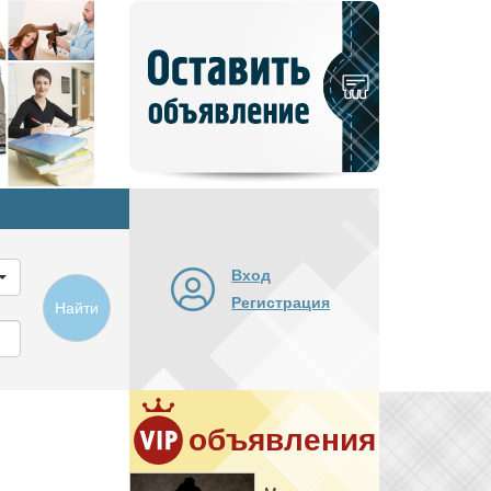
Добавить
новое
объявление
Вход
Регистрация
Найти
объявления