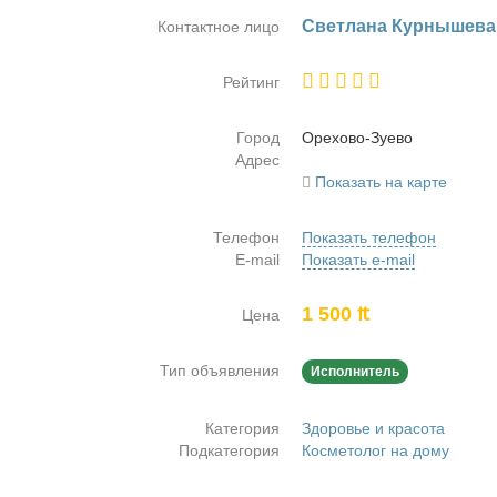
Cвет­ла­на Кур­ны­ше­ва
Контактное лицо
Рейтинг
Город
Оре­хо­во-Зу­е­во
Адрес
Показать на карте
Телефон
Показать телефон
E-mail
Показать e-mail
1 500 ₶
Цена
Тип объявления
Исполнитель
Категория
Здоровье и красота
Подкатегория
Косметолог на дому