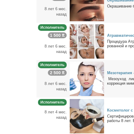
Окра­ши­ва­ние
Окра­ши­ва­ние 
8 лет 6 мес.
назад
Исполнитель
1 500 ₶
Атрав­ма­ти­че­
Про­це­ду­ра Атр
ро­ван­ной и про
8 лет 6 мес.
назад
Исполнитель
2 500 ₶
Ме­зо­те­ра­пия
Ме­зо­уход ли­ц
кор­рек­ция ми­м
8 лет 6 мес.
назад
Исполнитель
Кос­ме­то­лог с
8 лет 4 мес.
Сер­ти­фи­ци­ро­
назад
ра­бо­ты 8 лет. 