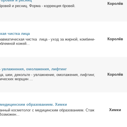
 бро­вей и рес­ниц
Королёв
бро­вей и рес­ниц. Фор­ма - кор­рек­ция бро­вей.
ская чист­ка ли­ца
Королёв
ав­ма­ти­че­ская чист­ка ли­ца - уход за жир­ной, ком­би­ни­
­блем­ной ко­жей...
 - увлаж­не­ния, омо­ла­же­ния, лиф­тинг
Королёв
а, шеи, де­коль­те - увлаж­не­ние, омо­ла­же­ния, лиф­тинг,
и­че­ских мор­щин ...
 ме­ди­цин­ским об­ра­зо­ва­ни­ем. Хим­ки
Химки
ван­ный кос­ме­то­лог с ме­ди­цин­ским об­ра­зо­ва­ни­ем. Стаж
Воз­мо­жен...