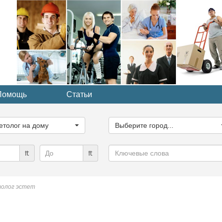
Помощь
Статьи
ите
Выберите
рию...
город...
етолог на дому
Выберите город...
Ключевые
₶
₶
слова
олог эстет