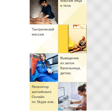
Мас­саж ли­ца
и те­ла
Тан­три­че­ский
мас­саж
Вы­ве­де­ние
из за­поя.
Ка­пель­ни­ца,
де­токс.
Ре­пе­ти­тор
ан­глий­ско­го
Он­лайн
по Skype или..
.