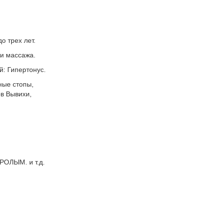
о трех лет.
ти массажа.
: Гипертонус.
ные стопы,
в Вывихи,
.
ЛЫМ. и т.д.