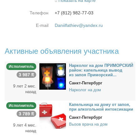
Показать на карте
Телефон
+7 (812) 982-77-03
E-mail
Daniilfathiev@yandex.ru
Активные объявления участника
Нар­ко­лог на дом ПРИМОРСКИЙ
Исполнитель
рай­он: ка­пель­ни­ца вы­вод
3 987 ₶
из за­поя При­мор­ский...
Санкт-Петербург
9 лет 2 мес.
Нарколог на дом
назад
Ка­пель­ни­ца на до­му от за­поя,
Исполнитель
при ал­ко­голь­ной ин­ток­си­ка­ции
3 789 ₶
Санкт-Петербург
Вызов врача на дом
9 лет 4 мес.
назад