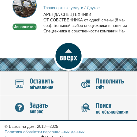
спецтехники
Транспортные услуги
/
Другое
в
АРЕНДА СПЕЦТЕХНИКИ
Москве
ОТ СОБСТВЕННИКА от од­ной сме­ны (8 ча­
сов). Боль­шой вы­бор спец­тех­ни­ки в на­ли­чии
Исполнитель
Спец­тех­ни­ка в соб­ствен­но­сти ком­па­нии На­
лич­ный...
© Вызов на дом, 2013—2025
Политика обработки персональных данных