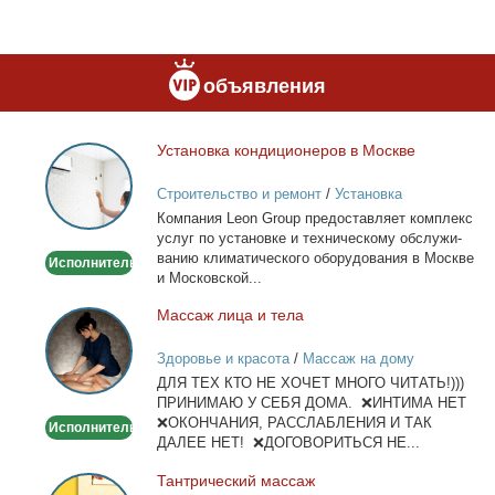
объявления
Уста­нов­ка кон­ди­ци­о­не­ров в Москве
Установка
кондиционеров
Строительство и ремонт
/
Установка
в
кондиционеров
Ком­па­ния Leon Group предо­став­ля­ет ком­плекс
Москве
услуг по уста­нов­ке и тех­ни­че­ско­му об­слу­жи­
ва­нию кли­ма­ти­че­ско­го обо­ру­до­ва­ния в Москве
Исполнитель
и Мос­ков­ской...
Мас­саж ли­ца и те­ла
Массаж
лица
Здоровье и красота
/
Массаж на дому
и
ДЛЯ ТЕХ КТО НЕ ХОЧЕТ МНОГО ЧИТАТЬ!)))
тела
ПРИНИМАЮ У СЕБЯ ДОМА. ❌ИНТИМА НЕТ
❌ОКОНЧАНИЯ, РАССЛАБЛЕНИЯ И ТАК
Исполнитель
ДАЛЕЕ НЕТ! ❌ДОГОВОРИТЬСЯ НЕ...
Тан­три­че­ский мас­саж
Тантрический