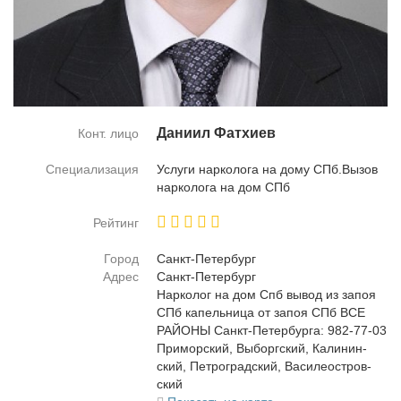
Да­ни­ил Фатхи­ев
Конт. лицо
Специализация
Услу­ги нар­ко­ло­га на до­му СПб.Вы­зов
нар­ко­ло­га на дом СПб
Рейтинг
Город
Санкт-Пе­тер­бург
Адрес
Санкт-Пе­тер­бург
Нар­ко­лог на дом Спб вы­вод из за­поя
СПб ка­пель­ни­ца от за­поя СПб ВСЕ
РАЙОНЫ Санкт-Пе­тер­бур­га: 982-77-03
При­мор­ский, Вы­борг­ский, Ка­ли­нин­
ский, Пет­ро­град­ский, Ва­си­ле­ост­ров­
ский