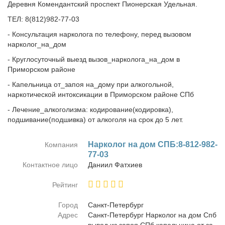
Деревня Комендантский проспект Пионерская Удельная.
ТЕЛ: 8(812)982-77-03
- Консультация нарколога по телефону, перед вызовом
нарколог_на_дом
- Круглосуточный выезд вызов_нарколога_на_дом в
Приморском районе
- Капельница от_запоя на_дому при алкогольной,
наркотической интоксикации в Приморском районе СПб
- Лечение_алкоголизма: кодирование(кодировка),
подшивание(подшивка) от алкоголя на срок до 5 лет.
Нар­ко­лог на дом СПБ:8-812-982-
Компания
77-03
Контактное лицо
Да­ни­ил Фатхи­ев
Рейтинг
Город
Санкт-Пе­тер­бург
Адрес
Санкт-Пе­тер­бург Нар­ко­лог на дом Спб