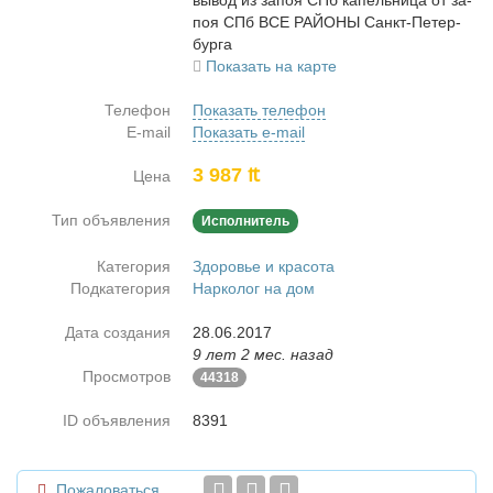
вы­вод из за­поя СПб ка­пель­ни­ца от за­
поя СПб ВСЕ РАЙОНЫ Санкт-Пе­тер­
бур­га
Показать на карте
Телефон
Показать телефон
E-mail
Показать e-mail
3 987 ₶
Цена
Тип объявления
Исполнитель
Категория
Здоровье и красота
Подкатегория
Нарколог на дом
Дата создания
28.06.2017
9 лет 2 мес. назад
Просмотров
44318
ID объявления
8391
Пожаловаться