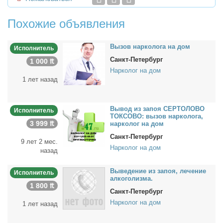
Похожие объявления
Вы­зов нар­ко­ло­га на дом
Исполнитель
Санкт-Петербург
1 000 ₶
Нарколог на дом
1 лет назад
Вы­вод из за­поя СЕРТОЛОВО
Исполнитель
ТОКСОВО: вы­зов нар­ко­ло­га,
3 999 ₶
нар­ко­лог на дом
Санкт-Петербург
9 лет 2 мес.
Нарколог на дом
назад
Вы­ве­де­ние из за­поя, ле­че­ние
Исполнитель
ал­ко­го­лиз­ма.
1 800 ₶
Санкт-Петербург
Нарколог на дом
1 лет назад