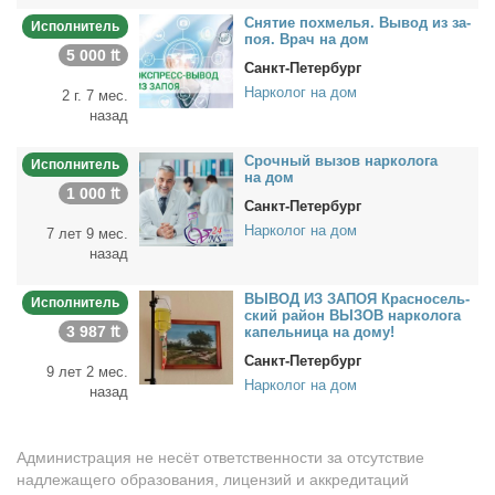
Сня­тие по­хме­лья. Вы­вод из за­
Исполнитель
поя. Врач на дом
5 000 ₶
Санкт-Петербург
Нарколог на дом
2 г. 7 мес.
назад
Сроч­ный вы­зов нар­ко­ло­га
Исполнитель
на дом
1 000 ₶
Санкт-Петербург
Нарколог на дом
7 лет 9 мес.
назад
ВЫВОД ИЗ ЗАПОЯ Крас­но­сель­
Исполнитель
ский рай­он ВЫЗОВ нар­ко­ло­га
3 987 ₶
ка­пель­ни­ца на до­му!
Санкт-Петербург
9 лет 2 мес.
Нарколог на дом
назад
Администрация не несёт ответственности за отсутствие
надлежащего образования, лицензий и аккредитаций