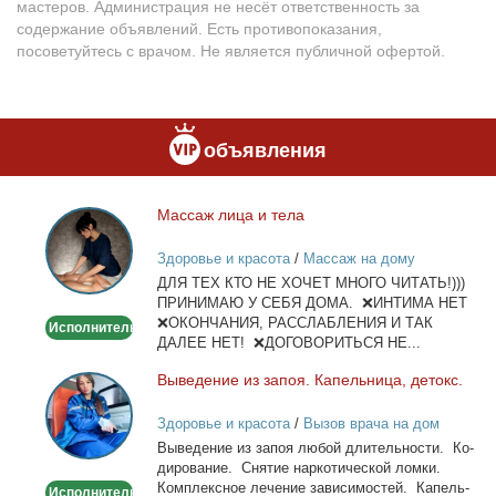
мастеров. Администрация не несёт ответственность за
содержание объявлений. Есть противопоказания,
посоветуйтесь с врачом. Не является публичной офертой.
объявления
Мас­саж ли­ца и те­ла
Массаж
лица
Здоровье и красота
/
Массаж на дому
и
ДЛЯ ТЕХ КТО НЕ ХОЧЕТ МНОГО ЧИТАТЬ!)))
тела
ПРИНИМАЮ У СЕБЯ ДОМА. ❌ИНТИМА НЕТ
❌ОКОНЧАНИЯ, РАССЛАБЛЕНИЯ И ТАК
Исполнитель
ДАЛЕЕ НЕТ! ❌ДОГОВОРИТЬСЯ НЕ...
Вы­ве­де­ние из за­поя. Ка­пель­ни­ца, де­токс.
Выведение
из
Здоровье и красота
/
Вызов врача на дом
запоя.
Вы­ве­де­ние из за­поя лю­бой дли­тель­но­сти. Ко­
Капельница,
ди­ро­ва­ние. Сня­тие нар­ко­ти­че­ской лом­ки.
детокс.
Ком­плекс­ное ле­че­ние за­ви­си­мо­стей. Ка­пель­
Исполнитель