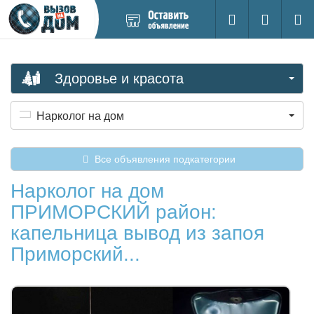
Добавить
Вход на са
Поиск
новое
объявление
Здоровье и красота
Нарколог на дом
Все объявления подкатегории
Нарколог на дом
ПРИМОРСКИЙ район:
капельница вывод из запоя
Приморский...