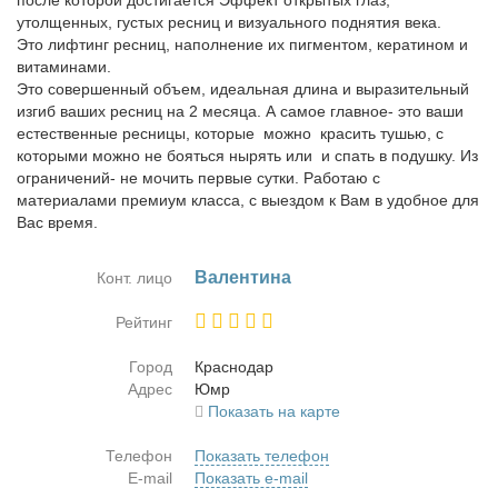
после которой достигается Эффект открытых глаз,
утолщенных, густых ресниц и визуального поднятия века.
Это лифтинг ресниц, наполнение их пигментом, кератином и
витаминами.
Это совершенный объем, идеальная длина и выразительный
изгиб ваших ресниц на 2 месяца. А самое главное- это ваши
естественные ресницы, которые можно красить тушью, с
которыми можно не бояться нырять или и спать в подушку. Из
ограничений- не мочить первые сутки. Работаю с
материалами премиум класса, с выездом к Вам в удобное для
Вас время.
Ва­лен­ти­на
Конт. лицо
Рейтинг
Город
Крас­но­дар
Адрес
Юмр
Показать на карте
Телефон
Показать телефон
E-mail
Показать e-mail