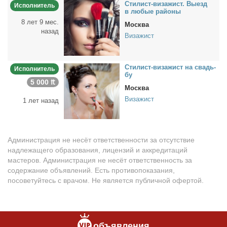
Сти­лист-ви­за­жист. Вы­езд
Исполнитель
в лю­бые рай­о­ны
8 лет 9 мес.
Москва
назад
Визажист
Сти­лист-ви­за­жист на свадь­
Исполнитель
бу
5 000 ₶
Москва
Визажист
1 лет назад
Администрация не несёт ответственности за отсутствие
надлежащего образования, лицензий и аккредитаций
мастеров. Администрация не несёт ответственность за
содержание объявлений. Есть противопоказания,
посоветуйтесь с врачом. Не является публичной офертой.
объявления