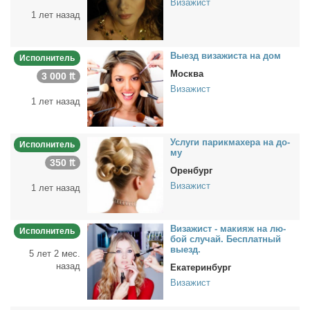
Визажист
1 лет назад
Вы­езд ви­за­жи­ста на дом
Исполнитель
Москва
3 000 ₶
Визажист
1 лет назад
Услу­ги па­рик­махе­ра на до­
Исполнитель
му
350 ₶
Оренбург
Визажист
1 лет назад
Ви­за­жист - ма­ки­яж на лю­
Исполнитель
бой слу­чай. Бес­плат­ный
вы­езд.
5 лет 2 мес.
назад
Екатеринбург
Визажист