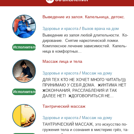
Вы­ве­де­ние из за­поя. Ка­пель­ни­ца, де­токс.
Выведение
из
Здоровье и красота
/
Вызов врача на дом
запоя.
Вы­ве­де­ние из за­поя лю­бой дли­тель­но­сти. Ко­
Капельница,
ди­ро­ва­ние. Сня­тие нар­ко­ти­че­ской лом­ки.
детокс.
Ком­плекс­ное ле­че­ние за­ви­си­мо­стей. Ка­пель­
Исполнитель
ни­ца в ком­форт­ных...
Мас­саж ли­ца и те­ла
Массаж
лица
Здоровье и красота
/
Массаж на дому
и
ДЛЯ ТЕХ КТО НЕ ХОЧЕТ МНОГО ЧИТАТЬ!)))
тела
ПРИНИМАЮ У СЕБЯ ДОМА. ❌ИНТИМА НЕТ
❌ОКОНЧАНИЯ, РАССЛАБЛЕНИЯ И ТАК
Исполнитель
ДАЛЕЕ НЕТ! ❌ДОГОВОРИТЬСЯ НЕ...
Тан­три­че­ский мас­саж
Тантрический
массаж
Здоровье и красота
/
Массаж на дому
ТАНТРИЧЕСКИЙ МАССАЖ, это ис­кус­ство по­
гру­же­ния те­ла и со­зна­ния в ми­сте­рию грёз, та­