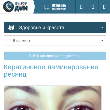
Добавить
Вход на са
Поиск
новое
объявление
Здоровье и красота
Визажист
Все объявления подкатегории
Кератиновое ламинирование
ресниц