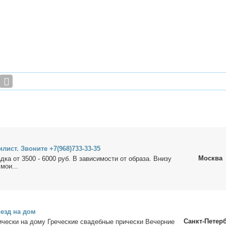
и­лист. Зво­ни­те +7(968)733-33-35
Москва
­ка от 3500 - 6000 руб. В за­ви­си­мо­сти от об­ра­за. Вни­зу
 мои...
ы­езд на дом
Санкт-Петер
­чес­ки на до­му Гре­че­ские сва­деб­ные при­чес­ки Ве­чер­ние