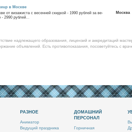
keup в Москве
Москва
ве от ви­за­жи­ста с ве­сен­ней скид­кой - 1990 руб­лей за ве­
- 2990 руб­лей...
утствие надлежащего образования, лицензий и аккредитаций масте
ержание объявлений. Есть противопоказания, посоветуйтесь с врач
РАЗНОЕ
ДОМАШНИЙ
У
ПЕРСОНАЛ
Ани­ма­тор
Вы
Ве­ду­щий празд­ни­ка
Гор­нич­ная
Др