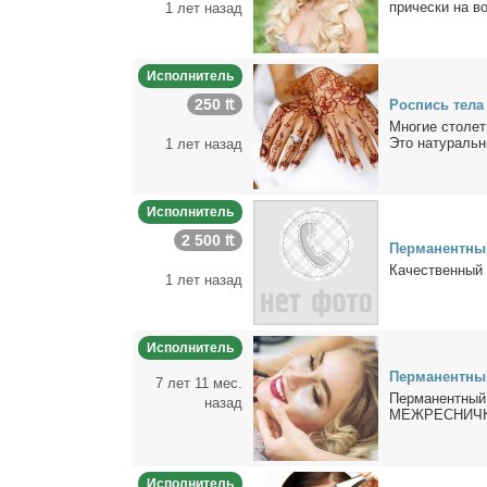
при­чес­ки на во
1 лет назад
Исполнитель
250 ₶
Рос­пись те­ла
Мно­гие сто­ле­т
Это на­ту­раль­
1 лет назад
Исполнитель
2 500 ₶
Пер­ма­нент­ны
Ка­че­ствен­ный 
1 лет назад
Исполнитель
Пер­ма­нент­ный
7 лет 11 мес.
Пер­ма­нент­ны
назад
МЕЖРЕСНИЧКА 
Исполнитель