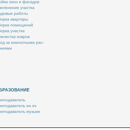
й­ка окон и фа­са­дов
е­ле­не­ние участ­ка
­до­вые ра­бо­ты
ор­ка квар­ти­ры
ор­ка по­ме­ще­ний
ор­ка участ­ка
м­чист­ка ков­ров
од за ком­нат­ны­ми рас­
­ни­я­ми
БРАЗОВАНИЕ
е­по­да­ва­тель
е­по­да­ва­тель ин.яз
е­по­да­ва­тель му­зы­ки
­пе­ти­тор