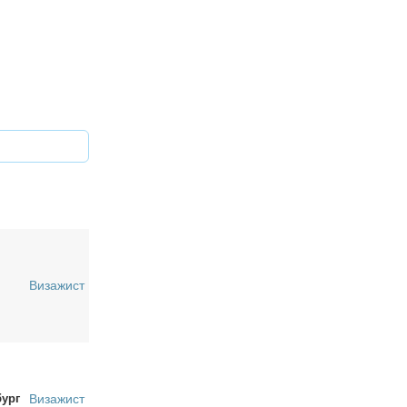
Визажист
бург
Визажист