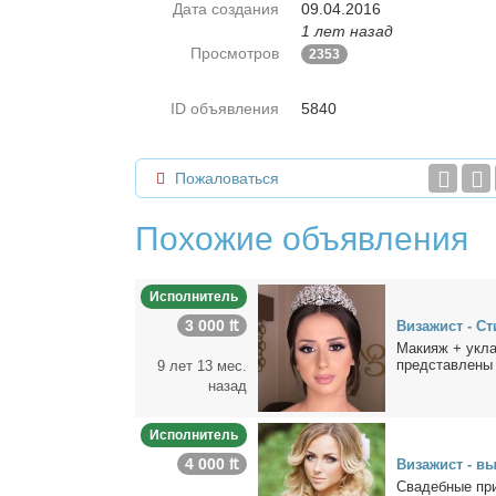
Дата создания
09.04.2016
1 лет назад
Просмотров
2353
ID объявления
5840
Пожаловаться
Похожие объявления
Исполнитель
3 000 ₶
Ви­за­жист - Ст
Ма­ки­яж + уклад
пред­став­ле­ны
9 лет 13 мес.
назад
Исполнитель
4 000 ₶
Ви­за­жист - в
Сва­деб­ные при