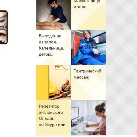
Мас­саж ли­ца
и те­ла
Вы­ве­де­ние
из за­поя.
Ка­пель­ни­ца,
де­токс.
Тан­три­че­ский
мас­саж
Ре­пе­ти­тор
ан­глий­ско­го
Он­лайн
по Skype или..
.