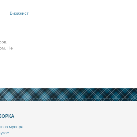
Визажист
ров.
ом. Не
БОРКА
­воз му­со­ра
у­гое