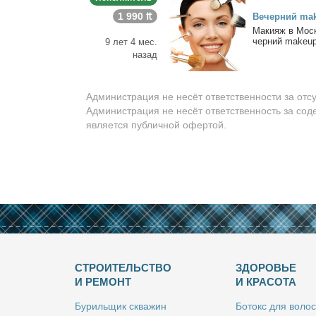
1 990 ₶
Ве­чер­ний ma
Ма­ки­яж в Моск
чер­ний makeup 
9 лет 4 мес.
назад
Администрация не несёт ответственности за отс
Администрация не несёт ответственность за сод
является публичной офертой.
СТРОИТЕЛЬСТВО
ЗДОРОВЬЕ
И РЕМОНТ
И КРАСОТА
Бу­риль­щик сква­жин
Бо­токс для во­лос