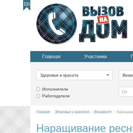
EN
Главная
Участники
Выберите
Выбер
категорию...
катего
Здоровье и красота
Виза
Исполнители
Работодатели
Главная
Здоровье и красота
Визажист
Наращива
Наращивание ресн