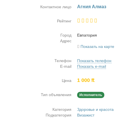
Аг­ния Ал­маз
Контактное лицо
Рейтинг
Город
Ев­па­то­рия
Адрес
Показать на карте
Телефон
Показать телефон
E-mail
Показать e-mail
1 000 ₶
Цена
Тип объявления
Исполнитель
Категория
Здоровье и красота
Подкатегория
Визажист