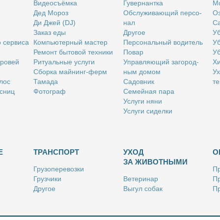
Ви­део­съём­ка
Гу­вер­нант­ка
Мо
Дед Мо­роз
Об­слу­жи­ва­ю­щий пер­со­
Оз
Ди Джей (DJ)
нал
Са
За­каз еды
Дру­гое
Уб
о сер­ви­са
Ком­пью­тер­ный ма­стер
Пер­со­наль­ный во­ди­тель
Уб
Ре­монт бы­то­вой тех­ни­ки
По­вар
Уб
бро­вей
Ри­ту­аль­ные услу­ги
Управ­ля­ю­щий за­го­род­
Хи
Сбор­ка май­нинг-ферм
ным до­мом
Ух
­лос
Та­ма­да
Са­дов­ник
те
с­ниц
Фо­то­граф
Се­мей­ная па­ра
Услу­ги ня­ни
Услу­ги си­дел­ки
Е
ТРАНСПОРТ
УХОД
О
ЗА ЖИВОТНЫМИ
Гру­зо­пе­ре­воз­ки
Пр
Груз­чи­ки
Ве­те­ри­нар
Пр
Дру­гое
Вы­гул со­бак
Пр
Ку­рьер
Дру­гое
Ре
Лич­ный во­ди­тель
Ки­но­лог
Так­си
Стриж­ка жи­вот­ных