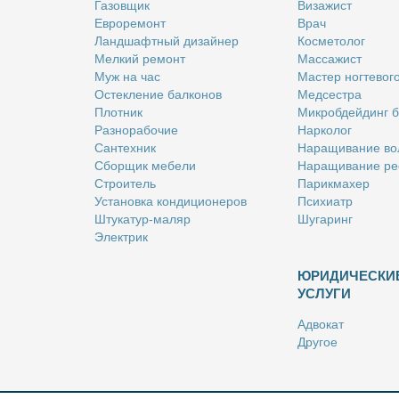
Га­зов­щик
Ви­за­жист
Ев­ро­ре­монт
Врач
Ланд­шафт­ный ди­зай­нер
Кос­ме­то­лог
Мел­кий ре­монт
Мас­са­жист
Муж на час
Ма­стер ног­те­во­г
Остек­ле­ние бал­ко­нов
Мед­сест­ра
Плот­ник
Мик­роб­дей­динг 
Раз­но­ра­бо­чие
Нар­ко­лог
Сан­тех­ник
На­ра­щи­ва­ние во
Сбор­щик ме­бе­ли
На­ра­щи­ва­ние ре
Стро­и­тель
Па­рик­махер
Уста­нов­ка кон­ди­ци­о­не­ров
Пси­хи­атр
Шту­ка­тур-ма­ляр
Шу­га­ринг
Элек­трик
ЮРИДИЧЕСКИ
УСЛУГИ
Адво­кат
Дру­гое
Но­та­ри­ус
Оцен­щик
Ри­эл­тор