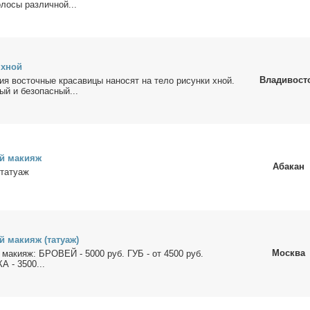
­ло­сы раз­лич­ной...
 хной
Владивост
ия во­сточ­ные кра­са­ви­цы на­но­сят на те­ло ри­сун­ки хной.
ный и без­опас­ный...
й ма­ки­яж
Абакан
та­ту­аж
 ма­ки­яж (та­ту­аж)
Москва
й ма­ки­яж: БРОВЕЙ - 5000 руб. ГУБ - от 4500 руб.
- 3500...