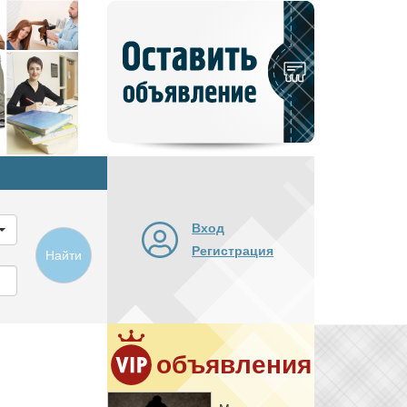
Добавить
новое
объявление
Вход
Регистрация
Найти
объявления