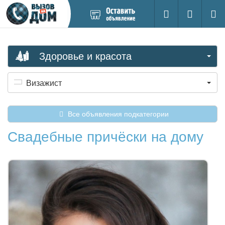
Добавить
Вход на са
Поиск
новое
объявление
Здоровье и красота
Визажист
Все объявления подкатегории
Свадебные причёски на дому