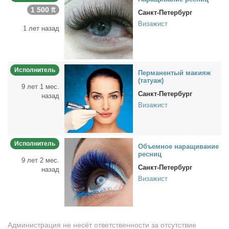
1 500 ₶
Санкт-Петербург
Визажист
1 лет назад
Исполнитель
Пер­ма­нен­тый ма­ки­яж
(та­ту­аж)
9 лет 1 мес.
Санкт-Петербург
назад
Визажист
Исполнитель
Объ­ем­ное на­ра­щи­ва­ние
рес­ниц
9 лет 2 мес.
Санкт-Петербург
назад
Визажист
Администрация не несёт ответственности за отсутствие