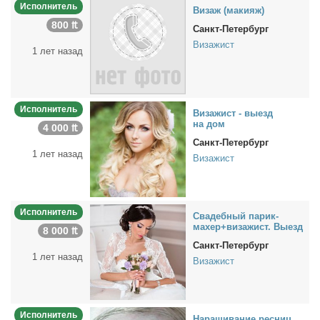
Исполнитель
Ви­заж (ма­ки­яж)
800 ₶
Санкт-Петербург
Визажист
1 лет назад
Исполнитель
Ви­за­жист - вы­езд
на дом
4 000 ₶
Санкт-Петербург
1 лет назад
Визажист
Исполнитель
Сва­деб­ный па­рик­
махер+ви­за­жист. Вы­езд
8 000 ₶
Санкт-Петербург
1 лет назад
Визажист
Исполнитель
На­ра­щи­ва­ние рес­ниц