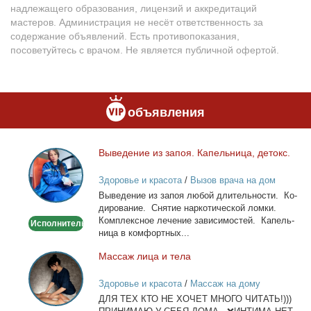
надлежащего образования, лицензий и аккредитаций
мастеров. Администрация не несёт ответственность за
содержание объявлений. Есть противопоказания,
посоветуйтесь с врачом. Не является публичной офертой.
объявления
Вы­ве­де­ние из за­поя. Ка­пель­ни­ца, де­токс.
Выведение
из
Здоровье и красота
/
Вызов врача на дом
запоя.
Вы­ве­де­ние из за­поя лю­бой дли­тель­но­сти. Ко­
Капельница,
ди­ро­ва­ние. Сня­тие нар­ко­ти­че­ской лом­ки.
детокс.
Ком­плекс­ное ле­че­ние за­ви­си­мо­стей. Ка­пель­
Исполнитель
ни­ца в ком­форт­ных...
Мас­саж ли­ца и те­ла
Массаж
лица
Здоровье и красота
/
Массаж на дому
и
ДЛЯ ТЕХ КТО НЕ ХОЧЕТ МНОГО ЧИТАТЬ!)))
тела