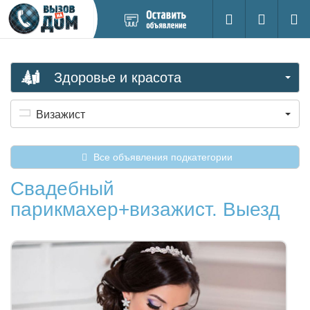
Добавить
Вход на са
Поиск
новое
объявление
Здоровье и красота
Визажист
Все объявления подкатегории
Свадебный
парикмахер+визажист. Выезд