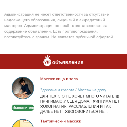
Администрация не несёт ответственности за отсутствие
надлежащего образования, лицензий и аккредитаций
мастеров. Администрация не несёт ответственность за
содержание объявлений. Есть противопоказания,
посоветуйтесь с врачом. Не является публичной офертой.
объявления
Мас­саж ли­ца и те­ла
Массаж
лица
Здоровье и красота
/
Массаж на дому
и
ДЛЯ ТЕХ КТО НЕ ХОЧЕТ МНОГО ЧИТАТЬ!)))
тела
ПРИНИМАЮ У СЕБЯ ДОМА. ❌ИНТИМА НЕТ
❌ОКОНЧАНИЯ, РАССЛАБЛЕНИЯ И ТАК
Исполнитель
ДАЛЕЕ НЕТ! ❌ДОГОВОРИТЬСЯ НЕ...
Тан­три­че­ский мас­саж
Тантрический