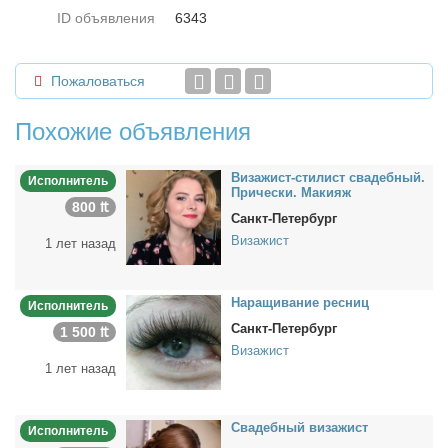
ID объявления
6343
Пожаловаться
Похожие объявления
Ви­за­жист-сти­лист сва­деб­ный.
Исполнитель
При­чес­ки. Ма­ки­яж
800 ₶
Санкт-Петербург
Визажист
1 лет назад
На­ра­щи­ва­ние рес­ниц
Исполнитель
Санкт-Петербург
1 500 ₶
Визажист
1 лет назад
Сва­деб­ный ви­за­жист
Исполнитель