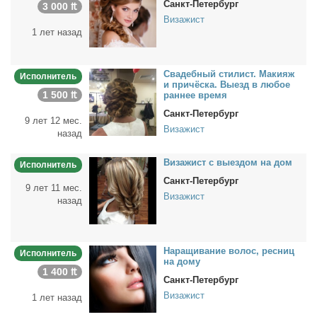
Санкт-Петербург
3 000 ₶
Визажист
1 лет назад
Сва­деб­ный сти­лист. Ма­ки­яж
Исполнитель
и при­чёс­ка. Вы­езд в лю­бое
1 500 ₶
ран­нее вре­мя
Санкт-Петербург
9 лет 12 мес.
Визажист
назад
Ви­за­жист с вы­ез­дом на дом
Исполнитель
Санкт-Петербург
9 лет 11 мес.
Визажист
назад
На­ра­щи­ва­ние во­лос, рес­ниц
Исполнитель
на до­му
1 400 ₶
Санкт-Петербург
Визажист
1 лет назад