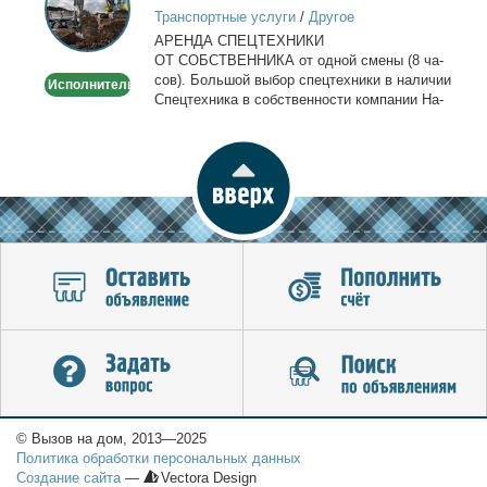
спецтехники
Транспортные услуги
/
Другое
в
АРЕНДА СПЕЦТЕХНИКИ
Москве
ОТ СОБСТВЕННИКА от од­ной сме­ны (8 ча­
сов). Боль­шой вы­бор спец­тех­ни­ки в на­ли­чии
Исполнитель
Спец­тех­ни­ка в соб­ствен­но­сти ком­па­нии На­
лич­ный...
© Вызов на дом, 2013—2025
Политика обработки персональных данных
Создание сайта
—
Vectora Design