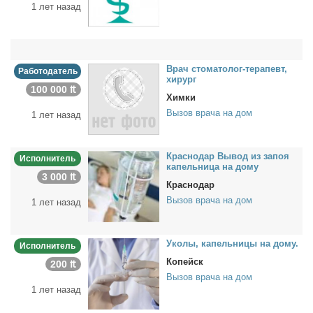
1 лет назад
Врач сто­ма­то­лог-те­ра­певт,
Работодатель
хи­рург
100 000 ₶
Химки
Вызов врача на дом
1 лет назад
Крас­но­дар Вы­вод из за­поя
Исполнитель
ка­пель­ни­ца на до­му
3 000 ₶
Краснодар
Вызов врача на дом
1 лет назад
Уко­лы, ка­пель­ни­цы на до­му.
Исполнитель
Копейск
200 ₶
Вызов врача на дом
1 лет назад