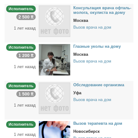
Кон­суль­та­ция вра­ча оф­таль­
Исполнитель
мо­ло­га, оку­ли­ста на до­му
2 500 ₶
Москва
Вызов врача на дом
1 лет назад
Глаз­ные уко­лы на до­му
Исполнитель
Москва
1 200 ₶
Вызов врача на дом
1 лет назад
Об­сле­до­ва­ние ор­га­низ­ма
Исполнитель
Уфа
1 500 ₶
Вызов врача на дом
1 лет назад
Вы­зов те­ра­пев­та на дом
Исполнитель
Новосибирск
1 лет назад