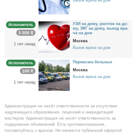
Вызов врача на дом
УЗИ на до­му, рент­ген на до­
Исполнитель
му, ЭКГ на до­му, вы­езд вра­
3 000 ₶
ча на дом
Москва
1 лет назад
Вызов врача на дом
Пе­ре­воз­ка боль­ных
Исполнитель
Москва
100 ₶
Вызов врача на дом
1 лет назад
Администрация не несёт ответственности за отсутствие
надлежащего образования, лицензий и аккредитаций
мастеров. Администрация не несёт ответственность за
содержание объявлений. Есть противопоказания,
посоветуйтесь с врачом. Не является публичной офертой.