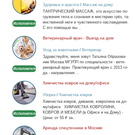
массаж
Здоровье и красота
/
Массаж на дому
ТАНТРИЧЕСКИЙ МАССАЖ, это ис­кус­ство по­
гру­же­ния те­ла и со­зна­ния в ми­сте­рию грёз, та­
ин­ствен­ной неги и чув­ствен­но­го на­сла­жде­ния.
Исполнитель
С его по­мо­щью вы...
Ве­те­ри­нар­ный врач - Вы­езд на дом
Ветеринарный
врач
Уход за животными
/
Ветеринар
-
Здрав­ствуй­те, ме­ня зо­вут Та­тья­на Об­ра­зо­ва­
Выезд
ние Москва МГУПП по спе­ци­аль­но­сти - ве­те­
на
ри­нар­ный врач. Прак­ти­ку­ю­щий врач с 2013 го­
Исполнитель
дом
да - на­прав­ле­ния:...
Хим­чист­ка ков­ров на до­му/офи­се
Химчистка
ковров
Уборка
/
Химчистка ковров
на
Хим­чист­ка ков­ров, ди­ва­нов, ков­ро­ли­на на до­
дому/
му/офи­се. ХИМЧИСТКА КОВРОЛИНА,
офисе
КОВРОВ И МЕБЕЛИ (в Офи­се и на До­му) -
Исполнитель
Це­на: от 55 ₽ за...
Арен­да спец­тех­ни­ки в Москве
Аренда