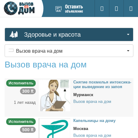
Добавить
Вход на са
Поиск
новое
объявление
Здоровье и красота
Вызов врача на дом
Вызов врача на дом
Сня­тие по­хме­лья ин­ток­си­ка­
Исполнитель
ции вы­ве­де­ние из за­поя
300 ₶
Мурманск
Вызов врача на дом
1 лет назад
Ка­пель­ни­цы на до­му
Исполнитель
Москва
500 ₶
Вызов врача на дом