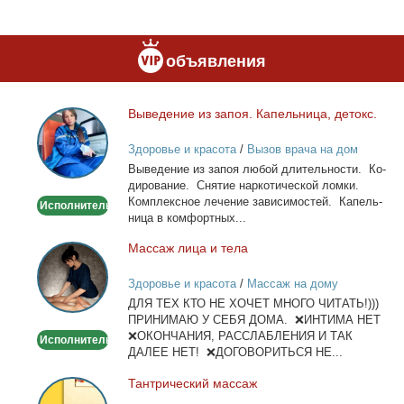
объявления
Вы­ве­де­ние из за­поя. Ка­пель­ни­ца, де­токс.
Выведение
из
Здоровье и красота
/
Вызов врача на дом
запоя.
Вы­ве­де­ние из за­поя лю­бой дли­тель­но­сти. Ко­
Капельница,
ди­ро­ва­ние. Сня­тие нар­ко­ти­че­ской лом­ки.
детокс.
Ком­плекс­ное ле­че­ние за­ви­си­мо­стей. Ка­пель­
Исполнитель
ни­ца в ком­форт­ных...
Мас­саж ли­ца и те­ла
Массаж
лица
Здоровье и красота
/
Массаж на дому
и
ДЛЯ ТЕХ КТО НЕ ХОЧЕТ МНОГО ЧИТАТЬ!)))
тела
ПРИНИМАЮ У СЕБЯ ДОМА. ❌ИНТИМА НЕТ
❌ОКОНЧАНИЯ, РАССЛАБЛЕНИЯ И ТАК
Исполнитель
ДАЛЕЕ НЕТ! ❌ДОГОВОРИТЬСЯ НЕ...
Тан­три­че­ский мас­саж
Тантрический