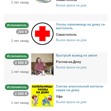
1 лет назад
Вызов врача на дом
Уко­лы ка­пе­ли­ни­ца на до­му се­
Исполнитель
ва­сто­поль
200 ₶
Севастополь
Вызов врача на дом
1 лет назад
Быст­рый вы­вод из за­поя
Исполнитель
Ростов-на-Дону
2 500 ₶
Вызов врача на дом
1 лет назад
Сня­тие ал­ко­голь­ной ин­ток­си­
Исполнитель
ка­ции на до­му
2 500 ₶
Уфа
Вызов врача на дом
1 лет назад