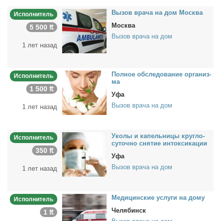
Вы­зов вра­ча на дом Москва
Исполнитель
Москва
5 500 ₶
Вызов врача на дом
1 лет назад
Пол­ное об­сле­до­ва­ние ор­га­низ­
Исполнитель
ма
1 500 ₶
Уфа
Вызов врача на дом
1 лет назад
Уко­лы и ка­пель­ни­цы круг­ло­
Исполнитель
су­точ­но сня­тие ин­ток­си­ка­ции
350 ₶
Уфа
Вызов врача на дом
1 лет назад
Ме­ди­цин­ские услу­ги на до­му
Исполнитель
Челябинск
1 ₶