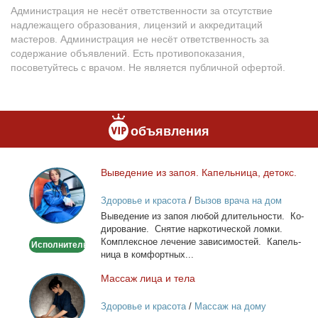
Администрация не несёт ответственности за отсутствие
надлежащего образования, лицензий и аккредитаций
мастеров. Администрация не несёт ответственность за
содержание объявлений. Есть противопоказания,
посоветуйтесь с врачом. Не является публичной офертой.
объявления
Вы­ве­де­ние из за­поя. Ка­пель­ни­ца, де­токс.
Выведение
из
Здоровье и красота
/
Вызов врача на дом
запоя.
Вы­ве­де­ние из за­поя лю­бой дли­тель­но­сти. Ко­
Капельница,
ди­ро­ва­ние. Сня­тие нар­ко­ти­че­ской лом­ки.
детокс.
Ком­плекс­ное ле­че­ние за­ви­си­мо­стей. Ка­пель­
Исполнитель
ни­ца в ком­форт­ных...
Мас­саж ли­ца и те­ла
Массаж
лица
Здоровье и красота
/
Массаж на дому
и