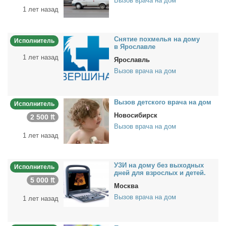
Вызов врача на дом
1 лет назад
Сня­тие по­хме­лья на до­му
Исполнитель
в Яро­слав­ле
1 лет назад
Ярославль
Вызов врача на дом
Вы­зов дет­ско­го вра­ча на дом
Исполнитель
Новосибирск
2 500 ₶
Вызов врача на дом
1 лет назад
УЗИ на до­му без вы­ход­ных
Исполнитель
дней для взрос­лых и де­тей.
5 000 ₶
Москва
Вызов врача на дом
1 лет назад