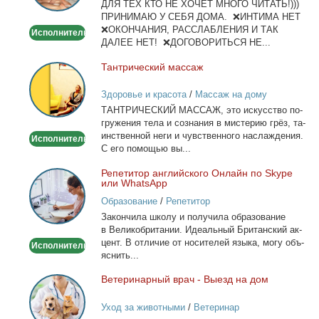
ДЛЯ ТЕХ КТО НЕ ХОЧЕТ МНОГО ЧИТАТЬ!)))
тела
ПРИНИМАЮ У СЕБЯ ДОМА. ❌ИНТИМА НЕТ
❌ОКОНЧАНИЯ, РАССЛАБЛЕНИЯ И ТАК
Исполнитель
ДАЛЕЕ НЕТ! ❌ДОГОВОРИТЬСЯ НЕ...
Тан­три­че­ский мас­саж
Тантрический
массаж
Здоровье и красота
/
Массаж на дому
ТАНТРИЧЕСКИЙ МАССАЖ, это ис­кус­ство по­
гру­же­ния те­ла и со­зна­ния в ми­сте­рию грёз, та­
ин­ствен­ной неги и чув­ствен­но­го на­сла­жде­ния.
Исполнитель
С его по­мо­щью вы...
Ре­пе­ти­тор ан­глий­ско­го Он­лайн по Skype
Репетитор
или WhatsApp
английского
Образование
/
Репетитор
Онлайн
За­кон­чи­ла шко­лу и по­лу­чи­ла об­ра­зо­ва­ние
по
в Ве­ли­ко­бри­та­нии. Иде­аль­ный Бри­тан­ский ак­
Skype
цент. В от­ли­чие от но­си­те­лей язы­ка, мо­гу объ­
Исполнитель
или
яс­нить...
WhatsApp
Ве­те­ри­нар­ный врач - Вы­езд на дом
Ветеринарный
врач
Уход за животными
/
Ветеринар
-