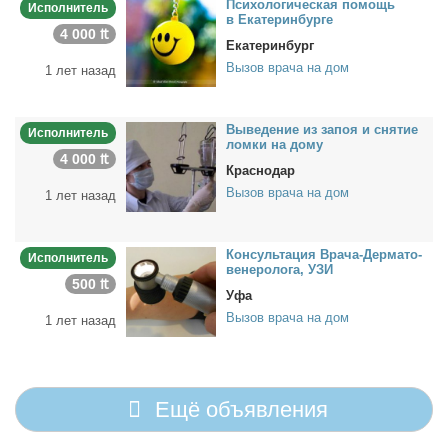
Пси­хо­ло­ги­че­ская по­мощь
Исполнитель
в Ека­те­рин­бур­ге
4 000 ₶
Екатеринбург
Вызов врача на дом
1 лет назад
Вы­ве­де­ние из за­поя и сня­тие
Исполнитель
лом­ки на до­му
4 000 ₶
Краснодар
Вызов врача на дом
1 лет назад
Кон­суль­та­ция Вра­ча-Дер­ма­то­
Исполнитель
ве­не­ро­ло­га, УЗИ
500 ₶
Уфа
Вызов врача на дом
1 лет назад
Ещё объявления