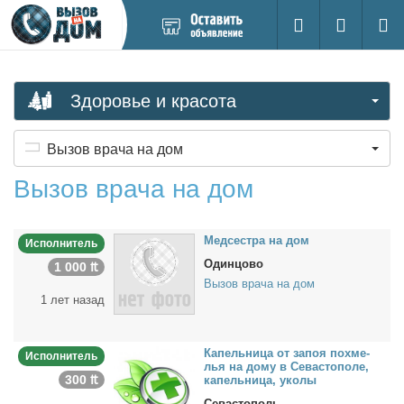
Добавить
Вход на са
Поиск
новое
объявление
Здоровье и красота
Вызов врача на дом
Вызов врача на дом
Мед­сест­ра на дом
Исполнитель
Одинцово
1 000 ₶
Вызов врача на дом
1 лет назад
Ка­пель­ни­ца от за­поя по­хме­
Исполнитель
лья на до­му в Се­ва­сто­по­ле,
300 ₶
ка­пель­ни­ца, уко­лы
Севастополь