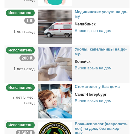
Ме­ди­цин­ские услу­ги на до­
Исполнитель
му
1 ₶
Челябинск
Вызов врача на дом
1 лет назад
Уко­лы, ка­пель­ни­цы на до­
Исполнитель
му.
200 ₶
Копейск
Вызов врача на дом
1 лет назад
Сто­ма­то­лог у Вас до­ма
Исполнитель
Санкт-Петербург
7 лет 5 мес.
Вызов врача на дом
назад
Врач-нев­ро­лог (нев­ро­па­то­
Исполнитель
лог) на дом, без вы­ход­
3 600 ₶
ных.