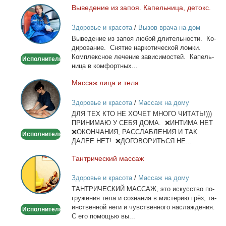
Вы­ве­де­ние из за­поя. Ка­пель­ни­ца, де­токс.
Выведение
из
Здоровье и красота
/
Вызов врача на дом
запоя.
Вы­ве­де­ние из за­поя лю­бой дли­тель­но­сти. Ко­
Капельница,
ди­ро­ва­ние. Сня­тие нар­ко­ти­че­ской лом­ки.
детокс.
Ком­плекс­ное ле­че­ние за­ви­си­мо­стей. Ка­пель­
Исполнитель
ни­ца в ком­форт­ных...
Мас­саж ли­ца и те­ла
Массаж
лица
Здоровье и красота
/
Массаж на дому
и
ДЛЯ ТЕХ КТО НЕ ХОЧЕТ МНОГО ЧИТАТЬ!)))
тела
ПРИНИМАЮ У СЕБЯ ДОМА. ❌ИНТИМА НЕТ
❌ОКОНЧАНИЯ, РАССЛАБЛЕНИЯ И ТАК
Исполнитель
ДАЛЕЕ НЕТ! ❌ДОГОВОРИТЬСЯ НЕ...
Тан­три­че­ский мас­саж
Тантрический
массаж
Здоровье и красота
/
Массаж на дому
ТАНТРИЧЕСКИЙ МАССАЖ, это ис­кус­ство по­
гру­же­ния те­ла и со­зна­ния в ми­сте­рию грёз, та­
ин­ствен­ной неги и чув­ствен­но­го на­сла­жде­ния.
Исполнитель
С его по­мо­щью вы...