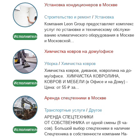
Уста­нов­ка кон­ди­ци­о­не­ров в Москве
Установка
кондиционеров
Строительство и ремонт
/
Установка
в
кондиционеров
Ком­па­ния Leon Group предо­став­ля­ет ком­плекс
Москве
услуг по уста­нов­ке и тех­ни­че­ско­му об­слу­жи­
ва­нию кли­ма­ти­че­ско­го обо­ру­до­ва­ния в Москве
Исполнитель
и Мос­ков­ской...
Хим­чист­ка ков­ров на до­му/офи­се
Химчистка
ковров
Уборка
/
Химчистка ковров
на
Хим­чист­ка ков­ров, ди­ва­нов, ков­ро­ли­на на до­
дому/
му/офи­се. ХИМЧИСТКА КОВРОЛИНА,
офисе
КОВРОВ И МЕБЕЛИ (в Офи­се и на До­му) -
Исполнитель
Це­на: от 55 ₽ за...
Арен­да спец­тех­ни­ки в Москве
Аренда
спецтехники
Транспортные услуги
/
Другое
в
АРЕНДА СПЕЦТЕХНИКИ
Москве
ОТ СОБСТВЕННИКА от од­ной сме­ны (8 ча­
сов). Боль­шой вы­бор спец­тех­ни­ки в на­ли­чии
Исполнитель
Спец­тех­ни­ка в соб­ствен­но­сти ком­па­нии На­
лич­ный...