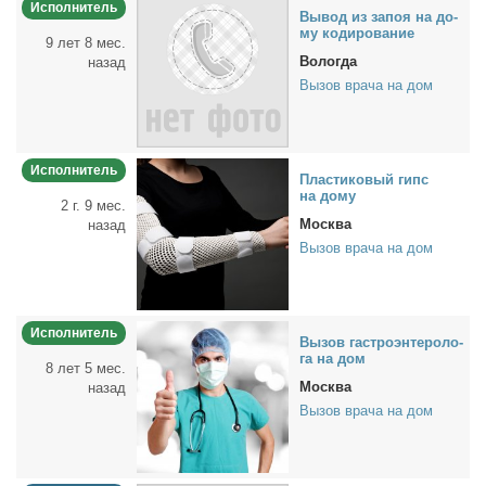
Исполнитель
Вы­вод из за­поя на до­
му ко­ди­ро­ва­ние
9 лет 8 мес.
Вологда
назад
Вызов врача на дом
Исполнитель
Пла­сти­ко­вый гипс
на до­му
2 г. 9 мес.
Москва
назад
Вызов врача на дом
Исполнитель
Вы­зов га­стро­эн­те­ро­ло­
га на дом
8 лет 5 мес.
Москва
назад
Вызов врача на дом