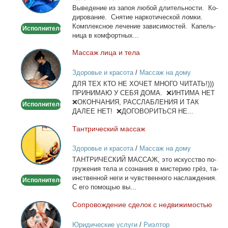
Вы­ве­де­ние из за­поя лю­бой дли­тель­но­сти. Ко­
Капельница,
ди­ро­ва­ние. Сня­тие нар­ко­ти­че­ской лом­ки.
детокс.
Ком­плекс­ное ле­че­ние за­ви­си­мо­стей. Ка­пель­
Исполнитель
ни­ца в ком­форт­ных...
Мас­саж ли­ца и те­ла
Массаж
лица
Здоровье и красота
/
Массаж на дому
и
ДЛЯ ТЕХ КТО НЕ ХОЧЕТ МНОГО ЧИТАТЬ!)))
тела
ПРИНИМАЮ У СЕБЯ ДОМА. ❌ИНТИМА НЕТ
❌ОКОНЧАНИЯ, РАССЛАБЛЕНИЯ И ТАК
Исполнитель
ДАЛЕЕ НЕТ! ❌ДОГОВОРИТЬСЯ НЕ...
Тан­три­че­ский мас­саж
Тантрический
массаж
Здоровье и красота
/
Массаж на дому
ТАНТРИЧЕСКИЙ МАССАЖ, это ис­кус­ство по­
гру­же­ния те­ла и со­зна­ния в ми­сте­рию грёз, та­
ин­ствен­ной неги и чув­ствен­но­го на­сла­жде­ния.
Исполнитель
С его по­мо­щью вы...
Со­про­вож­де­ние сде­лок с недви­жи­мо­стью
Сопровождение
сделок
Юридические услуги
/
Риэлтор
с