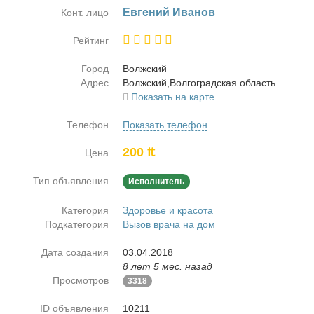
Ев­ге­ний Ива­нов
Конт. лицо
Рейтинг
Город
Волж­ский
Адрес
Волж­ский,Вол­го­град­ская об­ласть
Показать на карте
Телефон
Показать телефон
200 ₶
Цена
Тип объявления
Исполнитель
Категория
Здоровье и красота
Подкатегория
Вызов врача на дом
Дата создания
03.04.2018
8 лет 5 мес. назад
Просмотров
3318
ID объявления
10211