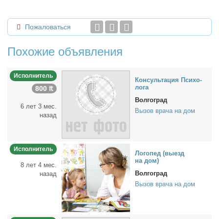
Пожаловаться
Похожие объявления
Исполнитель
Кон­суль­та­ция Пси­хо­
ло­га
800 ₶
Волгоград
6 лет 3 мес.
Вызов врача на дом
назад
Исполнитель
Ло­го­пед (вы­езд
на дом)
8 лет 4 мес.
Волгоград
назад
Вызов врача на дом