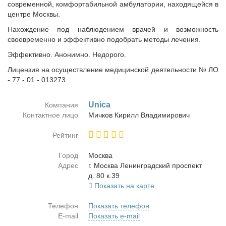
современной, комфортабильной амбулатории, находящейся в
центре Москвы.
Нахождение под наблюдением врачей и возможность
своевременно и эффективно подобрать методы лечения.
Эффективно. Анонимно. Недорого.
Лицензия на осуществление медицинской деятельности № ЛО
- 77 - 01 - 013273
Unica
Компания
Контактное лицо
Мич­ков Ки­рилл Вла­ди­ми­ро­вич
Рейтинг
Город
Москва
Адрес
г. Москва Ле­нин­град­ский про­спект
д. 80 к.39
Показать на карте
Телефон
Показать телефон
E-mail
Показать e-mail