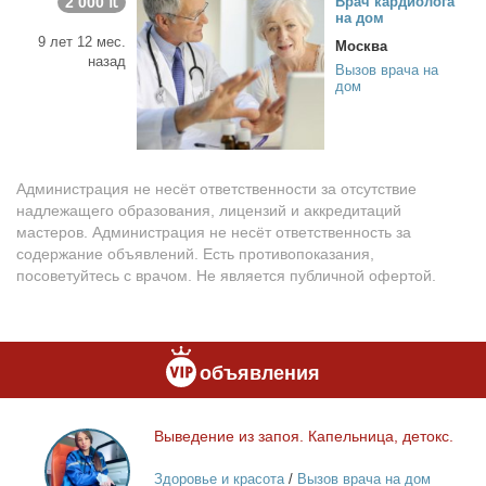
2 000 ₶
Врач кар­дио­ло­га
на дом
9 лет 12 мес.
Москва
назад
Вызов врача на
дом
Администрация не несёт ответственности за отсутствие
надлежащего образования, лицензий и аккредитаций
мастеров. Администрация не несёт ответственность за
содержание объявлений. Есть противопоказания,
посоветуйтесь с врачом. Не является публичной офертой.
объявления
Вы­ве­де­ние из за­поя. Ка­пель­ни­ца, де­токс.
Выведение
из
Здоровье и красота
/
Вызов врача на дом
запоя.