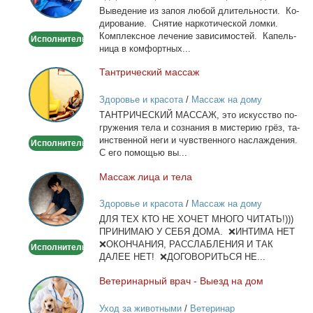
Вы­ве­де­ние из за­поя лю­бой дли­тель­но­сти. Ко­
Капельница,
ди­ро­ва­ние. Сня­тие нар­ко­ти­че­ской лом­ки.
детокс.
Ком­плекс­ное ле­че­ние за­ви­си­мо­стей. Ка­пель­
Исполнитель
ни­ца в ком­форт­ных...
Тан­три­че­ский мас­саж
Тантрический
массаж
Здоровье и красота
/
Массаж на дому
ТАНТРИЧЕСКИЙ МАССАЖ, это ис­кус­ство по­
гру­же­ния те­ла и со­зна­ния в ми­сте­рию грёз, та­
ин­ствен­ной неги и чув­ствен­но­го на­сла­жде­ния.
Исполнитель
С его по­мо­щью вы...
Мас­саж ли­ца и те­ла
Массаж
лица
Здоровье и красота
/
Массаж на дому
и
ДЛЯ ТЕХ КТО НЕ ХОЧЕТ МНОГО ЧИТАТЬ!)))
тела
ПРИНИМАЮ У СЕБЯ ДОМА. ❌ИНТИМА НЕТ
❌ОКОНЧАНИЯ, РАССЛАБЛЕНИЯ И ТАК
Исполнитель
ДАЛЕЕ НЕТ! ❌ДОГОВОРИТЬСЯ НЕ...
Ве­те­ри­нар­ный врач - Вы­езд на дом
Ветеринарный
врач
Уход за животными
/
Ветеринар
-