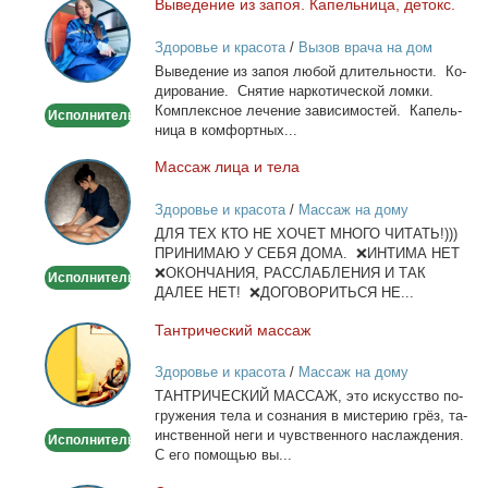
Вы­ве­де­ние из за­поя. Ка­пель­ни­ца, де­токс.
Выведение
из
Здоровье и красота
/
Вызов врача на дом
запоя.
Вы­ве­де­ние из за­поя лю­бой дли­тель­но­сти. Ко­
Капельница,
ди­ро­ва­ние. Сня­тие нар­ко­ти­че­ской лом­ки.
детокс.
Ком­плекс­ное ле­че­ние за­ви­си­мо­стей. Ка­пель­
Исполнитель
ни­ца в ком­форт­ных...
Мас­саж ли­ца и те­ла
Массаж
лица
Здоровье и красота
/
Массаж на дому
и
ДЛЯ ТЕХ КТО НЕ ХОЧЕТ МНОГО ЧИТАТЬ!)))
тела
ПРИНИМАЮ У СЕБЯ ДОМА. ❌ИНТИМА НЕТ
❌ОКОНЧАНИЯ, РАССЛАБЛЕНИЯ И ТАК
Исполнитель
ДАЛЕЕ НЕТ! ❌ДОГОВОРИТЬСЯ НЕ...
Тан­три­че­ский мас­саж
Тантрический
массаж
Здоровье и красота
/
Массаж на дому
ТАНТРИЧЕСКИЙ МАССАЖ, это ис­кус­ство по­
гру­же­ния те­ла и со­зна­ния в ми­сте­рию грёз, та­
ин­ствен­ной неги и чув­ствен­но­го на­сла­жде­ния.
Исполнитель
С его по­мо­щью вы...