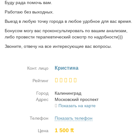
Буду рада помочь вам.
Работаю без выходных.
Выезд в любую точку города в любое удобное для вас время.
Бонусом могу вас проконсультировать по вашим анализам,
либо провести терапевтический осмотр по надобности)))
Звоните, отвечу на все интересующие вас вопросы.
Кри­сти­на
Конт. лицо
Рейтинг
Город
Ка­ли­нин­град
Адрес
Мос­ков­ский про­спект
Показать на карте
Телефон
Показать телефон
1 500 ₶
Цена