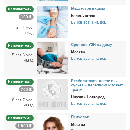
Мед­сест­ра на дом
Исполнитель
Калининград
100 ₶
Вызов врача на дом
2 г. 4 мес.
назад
Сроч­ное УЗИ на до­му
Исполнитель
Москва
5 лет 3 мес.
Вызов врача на дом
назад
Ре­а­би­ли­та­ция по­сле ин­
Исполнитель
суль­та и че­реп­но-моз­го­вых
700 ₶
травм
Нижний Новгород
8 лет 7 мес.
Вызов врача на дом
назад
Пси­хо­лог
Исполнитель
Москва
1 500 ₶