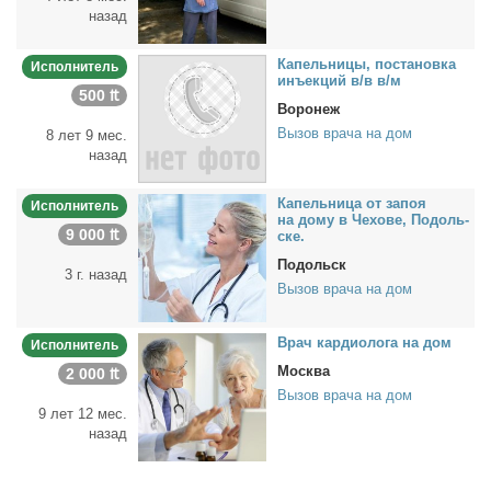
назад
Ка­пель­ни­цы, по­ста­нов­ка
Исполнитель
инъ­ек­ций в/в в/м
500 ₶
Воронеж
Вызов врача на дом
8 лет 9 мес.
назад
Ка­пель­ни­ца от за­поя
Исполнитель
на до­му в Че­хо­ве, По­доль­
9 000 ₶
ске.
Подольск
3 г. назад
Вызов врача на дом
Врач кар­дио­ло­га на дом
Исполнитель
Москва
2 000 ₶
Вызов врача на дом
9 лет 12 мес.
назад