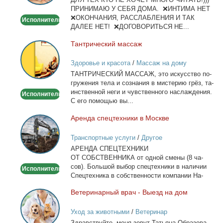
тела
ПРИНИМАЮ У СЕБЯ ДОМА. ❌ИНТИМА НЕТ
❌ОКОНЧАНИЯ, РАССЛАБЛЕНИЯ И ТАК
Исполнитель
ДАЛЕЕ НЕТ! ❌ДОГОВОРИТЬСЯ НЕ...
Тан­три­че­ский мас­саж
Тантрический
массаж
Здоровье и красота
/
Массаж на дому
ТАНТРИЧЕСКИЙ МАССАЖ, это ис­кус­ство по­
гру­же­ния те­ла и со­зна­ния в ми­сте­рию грёз, та­
ин­ствен­ной неги и чув­ствен­но­го на­сла­жде­ния.
Исполнитель
С его по­мо­щью вы...
Арен­да спец­тех­ни­ки в Москве
Аренда
спецтехники
Транспортные услуги
/
Другое
в
АРЕНДА СПЕЦТЕХНИКИ
Москве
ОТ СОБСТВЕННИКА от од­ной сме­ны (8 ча­
сов). Боль­шой вы­бор спец­тех­ни­ки в на­ли­чии
Исполнитель
Спец­тех­ни­ка в соб­ствен­но­сти ком­па­нии На­
лич­ный...
Ве­те­ри­нар­ный врач - Вы­езд на дом
Ветеринарный
врач
Уход за животными
/
Ветеринар
-
Здрав­ствуй­те, ме­ня зо­вут Та­тья­на Об­ра­зо­ва­