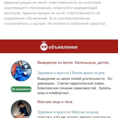
Администрация не несёт ответственности за отсутствие
надлежащего образования, лицензий и аккредитаций
мастеров. Администрация не несёт ответственность за
содержание объявлений. Есть противопоказания,
посоветуйтесь с врачом. Не является публичной офертой.
объявления
Вы­ве­де­ние из за­поя. Ка­пель­ни­ца, де­токс.
Выведение
из
Здоровье и красота
/
Вызов врача на дом
запоя.
Вы­ве­де­ние из за­поя лю­бой дли­тель­но­сти. Ко­
Капельница,
ди­ро­ва­ние. Сня­тие нар­ко­ти­че­ской лом­ки.
детокс.
Ком­плекс­ное ле­че­ние за­ви­си­мо­стей. Ка­пель­
Исполнитель
ни­ца в ком­форт­ных...
Мас­саж ли­ца и те­ла
Массаж
лица
Здоровье и красота
/
Массаж на дому
и
ДЛЯ ТЕХ КТО НЕ ХОЧЕТ МНОГО ЧИТАТЬ!)))