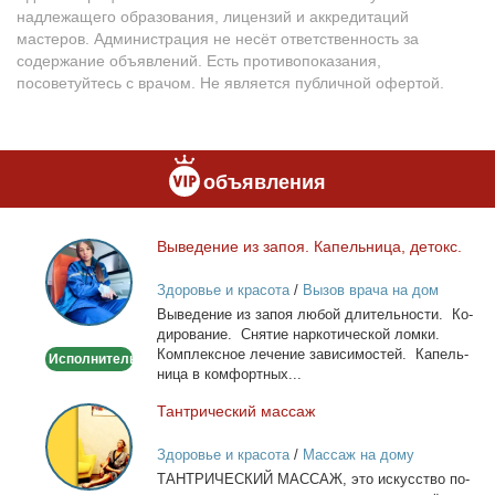
надлежащего образования, лицензий и аккредитаций
мастеров. Администрация не несёт ответственность за
содержание объявлений. Есть противопоказания,
посоветуйтесь с врачом. Не является публичной офертой.
объявления
Вы­ве­де­ние из за­поя. Ка­пель­ни­ца, де­токс.
Выведение
из
Здоровье и красота
/
Вызов врача на дом
запоя.
Вы­ве­де­ние из за­поя лю­бой дли­тель­но­сти. Ко­
Капельница,
ди­ро­ва­ние. Сня­тие нар­ко­ти­че­ской лом­ки.
детокс.
Ком­плекс­ное ле­че­ние за­ви­си­мо­стей. Ка­пель­
Исполнитель
ни­ца в ком­форт­ных...
Тан­три­че­ский мас­саж
Тантрический
массаж
Здоровье и красота
/
Массаж на дому
ТАНТРИЧЕСКИЙ МАССАЖ, это ис­кус­ство по­