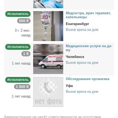
Мед­сест­ра, врач те­ра­певт,
Исполнитель
ка­пель­ни­цы
500 ₶
Екатеринбург
Вызов врача на дом
3 г. 2 мес.
назад
Ме­ди­цин­ские услу­ги на до­
Исполнитель
му
1 ₶
Челябинск
Вызов врача на дом
1 лет назад
Об­сле­до­ва­ние ор­га­низ­ма
Исполнитель
Уфа
1 500 ₶
Вызов врача на дом
1 лет назад
Администрация не несёт ответственности за отсутствие