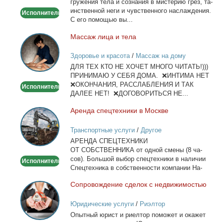
гру­же­ния те­ла и со­зна­ния в ми­сте­рию грёз, та­
ин­ствен­ной неги и чув­ствен­но­го на­сла­жде­ния.
Исполнитель
С его по­мо­щью вы...
Мас­саж ли­ца и те­ла
Массаж
лица
Здоровье и красота
/
Массаж на дому
и
ДЛЯ ТЕХ КТО НЕ ХОЧЕТ МНОГО ЧИТАТЬ!)))
тела
ПРИНИМАЮ У СЕБЯ ДОМА. ❌ИНТИМА НЕТ
❌ОКОНЧАНИЯ, РАССЛАБЛЕНИЯ И ТАК
Исполнитель
ДАЛЕЕ НЕТ! ❌ДОГОВОРИТЬСЯ НЕ...
Арен­да спец­тех­ни­ки в Москве
Аренда
спецтехники
Транспортные услуги
/
Другое
в
АРЕНДА СПЕЦТЕХНИКИ
Москве
ОТ СОБСТВЕННИКА от од­ной сме­ны (8 ча­
сов). Боль­шой вы­бор спец­тех­ни­ки в на­ли­чии
Исполнитель
Спец­тех­ни­ка в соб­ствен­но­сти ком­па­нии На­
лич­ный...
Со­про­вож­де­ние сде­лок с недви­жи­мо­стью
Сопровождение
сделок
Юридические услуги
/
Риэлтор
с
Опыт­ный юрист и ри­ел­тор по­мо­жет и ока­жет
недвижимостью