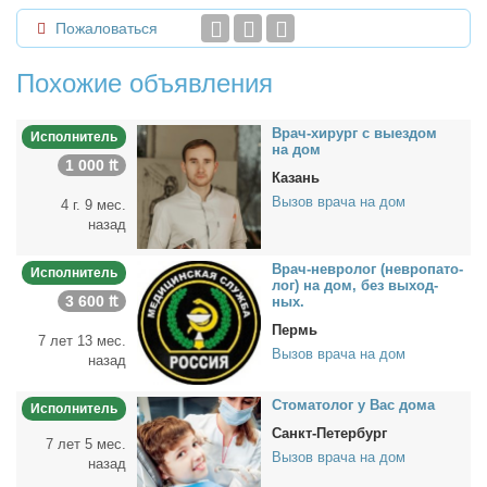
Пожаловаться
Похожие объявления
Врач-хи­рург с вы­ез­дом
Исполнитель
на дом
1 000 ₶
Казань
Вызов врача на дом
4 г. 9 мес.
назад
Врач-нев­ро­лог (нев­ро­па­то­
Исполнитель
лог) на дом, без вы­ход­
3 600 ₶
ных.
Пермь
7 лет 13 мес.
Вызов врача на дом
назад
Сто­ма­то­лог у Вас до­ма
Исполнитель
Санкт-Петербург
7 лет 5 мес.
Вызов врача на дом
назад