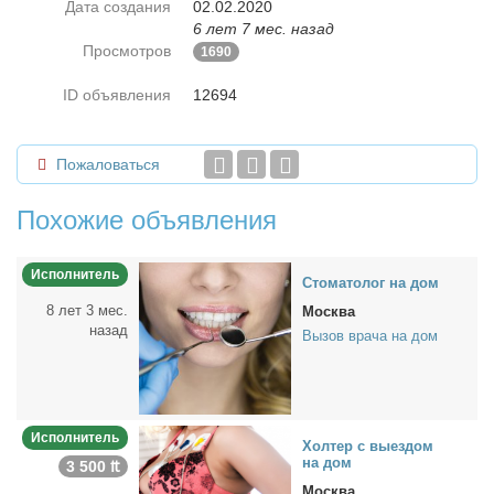
Дата создания
02.02.2020
6 лет 7 мес. назад
Просмотров
1690
ID объявления
12694
Пожаловаться
Похожие объявления
Исполнитель
Сто­ма­то­лог на дом
8 лет 3 мес.
Москва
назад
Вызов врача на дом
Исполнитель
Хол­тер с вы­ез­дом
на дом
3 500 ₶
Москва