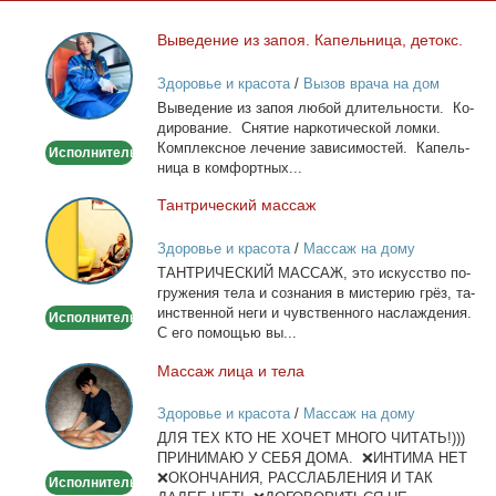
Вы­ве­де­ние из за­поя. Ка­пель­ни­ца, де­токс.
Выведение
из
Здоровье и красота
/
Вызов врача на дом
запоя.
Вы­ве­де­ние из за­поя лю­бой дли­тель­но­сти. Ко­
Капельница,
ди­ро­ва­ние. Сня­тие нар­ко­ти­че­ской лом­ки.
детокс.
Ком­плекс­ное ле­че­ние за­ви­си­мо­стей. Ка­пель­
Исполнитель
ни­ца в ком­форт­ных...
Тан­три­че­ский мас­саж
Тантрический
массаж
Здоровье и красота
/
Массаж на дому
ТАНТРИЧЕСКИЙ МАССАЖ, это ис­кус­ство по­
гру­же­ния те­ла и со­зна­ния в ми­сте­рию грёз, та­
ин­ствен­ной неги и чув­ствен­но­го на­сла­жде­ния.
Исполнитель
С его по­мо­щью вы...
Мас­саж ли­ца и те­ла
Массаж
лица
Здоровье и красота
/
Массаж на дому
и
ДЛЯ ТЕХ КТО НЕ ХОЧЕТ МНОГО ЧИТАТЬ!)))
тела
ПРИНИМАЮ У СЕБЯ ДОМА. ❌ИНТИМА НЕТ
❌ОКОНЧАНИЯ, РАССЛАБЛЕНИЯ И ТАК
Исполнитель