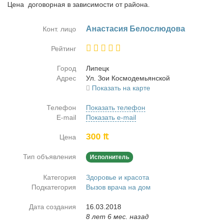
Цена договорная в зависимости от района.
Ана­ста­сия Бе­ло­слю­до­ва
Конт. лицо
Рейтинг
Город
Ли­пецк
Адрес
Ул. Зои Кос­мо­де­мьян­ской
Показать на карте
Телефон
Показать телефон
E-mail
Показать e-mail
300 ₶
Цена
Тип объявления
Исполнитель
Категория
Здоровье и красота
Подкатегория
Вызов врача на дом
Дата создания
16.03.2018
8 лет 6 мес. назад