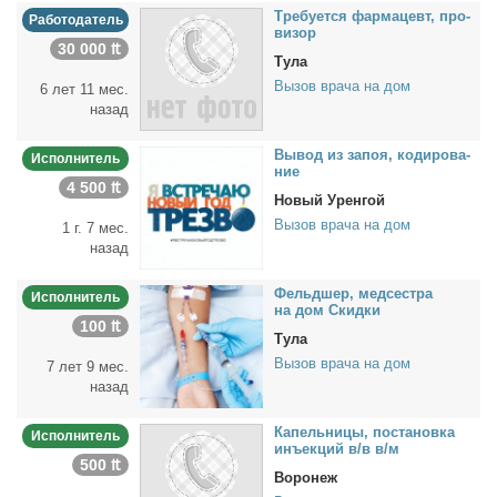
Тре­бу­ет­ся фар­ма­цевт, про­
Работодатель
ви­зор
30 000 ₶
Тула
Вызов врача на дом
6 лет 11 мес.
назад
Вы­вод из за­поя, ко­ди­ро­ва­
Исполнитель
ние
4 500 ₶
Новый Уренгой
Вызов врача на дом
1 г. 7 мес.
назад
Фельд­шер, мед­сест­ра
Исполнитель
на дом Скид­ки
100 ₶
Тула
Вызов врача на дом
7 лет 9 мес.
назад
Ка­пель­ни­цы, по­ста­нов­ка
Исполнитель
инъ­ек­ций в/в в/м
500 ₶
Воронеж