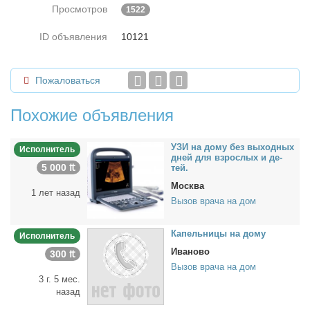
Просмотров
1522
ID объявления
10121
Пожаловаться
Похожие объявления
УЗИ на до­му без вы­ход­ных
Исполнитель
дней для взрос­лых и де­
5 000 ₶
тей.
Москва
1 лет назад
Вызов врача на дом
Ка­пель­ни­цы на до­му
Исполнитель
Иваново
300 ₶
Вызов врача на дом
3 г. 5 мес.
назад