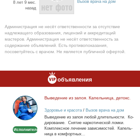
Вызов врача на дом
8 лет 9 мес.
назад
Администрация не несёт ответственности за отсутствие
надлежащего образования, лицензий и аккредитаций
мастеров. Администрация не несёт ответственность за
содержание объявлений. Есть противопоказания,
посоветуйтесь с врачом. Не является публичной офертой.
объявления
Вы­ве­де­ние из за­поя. Ка­пель­ни­ца, де­токс.
Выведение
из
Здоровье и красота
/
Вызов врача на дом
запоя.
Вы­ве­де­ние из за­поя лю­бой дли­тель­но­сти. Ко­
Капельница,
ди­ро­ва­ние. Сня­тие нар­ко­ти­че­ской лом­ки.
детокс.
Ком­плекс­ное ле­че­ние за­ви­си­мо­стей. Ка­пель­
Исполнитель
ни­ца в ком­форт­ных...