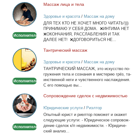
Мас­саж ли­ца и те­ла
Массаж
лица
Здоровье и красота
/
Массаж на дому
и
ДЛЯ ТЕХ КТО НЕ ХОЧЕТ МНОГО ЧИТАТЬ!)))
тела
ПРИНИМАЮ У СЕБЯ ДОМА. ❌ИНТИМА НЕТ
❌ОКОНЧАНИЯ, РАССЛАБЛЕНИЯ И ТАК
Исполнитель
ДАЛЕЕ НЕТ! ❌ДОГОВОРИТЬСЯ НЕ...
Тан­три­че­ский мас­саж
Тантрический
массаж
Здоровье и красота
/
Массаж на дому
ТАНТРИЧЕСКИЙ МАССАЖ, это ис­кус­ство по­
гру­же­ния те­ла и со­зна­ния в ми­сте­рию грёз, та­
ин­ствен­ной неги и чув­ствен­но­го на­сла­жде­ния.
Исполнитель
С его по­мо­щью вы...
Со­про­вож­де­ние сде­лок с недви­жи­мо­стью
Сопровождение
сделок
Юридические услуги
/
Риэлтор
с
Опыт­ный юрист и ри­ел­тор по­мо­жет и ока­жет
недвижимостью
сле­ду­ю­щие услу­ги: - Юри­ди­че­ское со­про­вож­
де­ние сде­лок к/п недви­жи­мо­сти. - Юри­ди­че­
Исполнитель
ский ана­лиз...