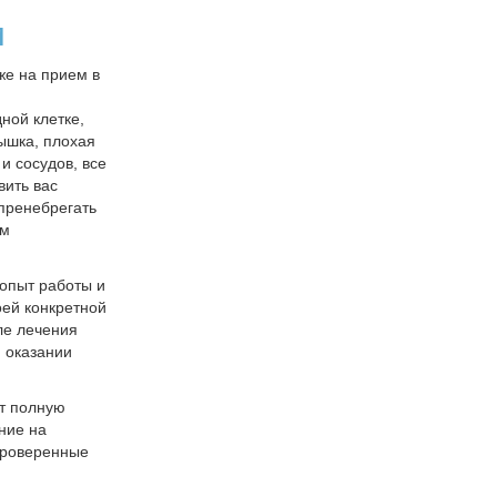
м
же на прием в
ной клетке,
ышка, плохая
и сосудов, все
вить вас
 пренебрегать
ом
опыт работы и
оей конкретной
ле лечения
и оказании
ет полную
ние на
проверенные