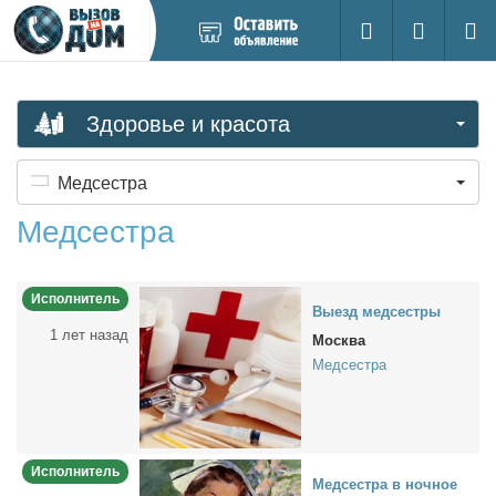
Добавить
Вход на са
Поиск
новое
объявление
Здоровье и красота
Медсестра
Медсестра
Исполнитель
Вы­езд мед­сест­ры
1 лет назад
Москва
Медсестра
Исполнитель
Мед­сест­ра в ноч­ное