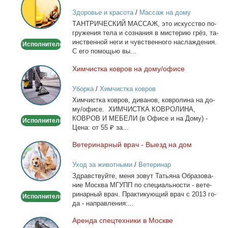
массаж
Здоровье и красота
/
Массаж на дому
ТАНТРИЧЕСКИЙ МАССАЖ, это ис­кус­ство по­
гру­же­ния те­ла и со­зна­ния в ми­сте­рию грёз, та­
ин­ствен­ной неги и чув­ствен­но­го на­сла­жде­ния.
Исполнитель
С его по­мо­щью вы...
Хим­чист­ка ков­ров на до­му/офи­се
Химчистка
ковров
Уборка
/
Химчистка ковров
на
Хим­чист­ка ков­ров, ди­ва­нов, ков­ро­ли­на на до­
дому/
му/офи­се. ХИМЧИСТКА КОВРОЛИНА,
офисе
КОВРОВ И МЕБЕЛИ (в Офи­се и на До­му) -
Исполнитель
Це­на: от 55 ₽ за...
Ве­те­ри­нар­ный врач - Вы­езд на дом
Ветеринарный
врач
Уход за животными
/
Ветеринар
-
Здрав­ствуй­те, ме­ня зо­вут Та­тья­на Об­ра­зо­ва­
Выезд
ние Москва МГУПП по спе­ци­аль­но­сти - ве­те­
на
ри­нар­ный врач. Прак­ти­ку­ю­щий врач с 2013 го­
Исполнитель
дом
да - на­прав­ле­ния:...
Арен­да спец­тех­ни­ки в Москве
Аренда