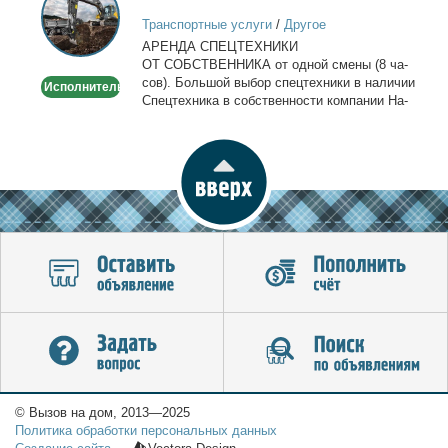
спецтехники
Транспортные услуги
/
Другое
в
АРЕНДА СПЕЦТЕХНИКИ
Москве
ОТ СОБСТВЕННИКА от од­ной сме­ны (8 ча­
сов). Боль­шой вы­бор спец­тех­ни­ки в на­ли­чии
Исполнитель
Спец­тех­ни­ка в соб­ствен­но­сти ком­па­нии На­
лич­ный...
© Вызов на дом, 2013—2025
Политика обработки персональных данных