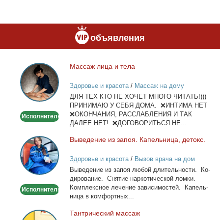
объявления
Мас­саж ли­ца и те­ла
Массаж
лица
Здоровье и красота
/
Массаж на дому
и
ДЛЯ ТЕХ КТО НЕ ХОЧЕТ МНОГО ЧИТАТЬ!)))
тела
ПРИНИМАЮ У СЕБЯ ДОМА. ❌ИНТИМА НЕТ
❌ОКОНЧАНИЯ, РАССЛАБЛЕНИЯ И ТАК
Исполнитель
ДАЛЕЕ НЕТ! ❌ДОГОВОРИТЬСЯ НЕ...
Вы­ве­де­ние из за­поя. Ка­пель­ни­ца, де­токс.
Выведение
из
Здоровье и красота
/
Вызов врача на дом
запоя.
Вы­ве­де­ние из за­поя лю­бой дли­тель­но­сти. Ко­
Капельница,
ди­ро­ва­ние. Сня­тие нар­ко­ти­че­ской лом­ки.
детокс.
Ком­плекс­ное ле­че­ние за­ви­си­мо­стей. Ка­пель­
Исполнитель
ни­ца в ком­форт­ных...
Тан­три­че­ский мас­саж
Тантрический