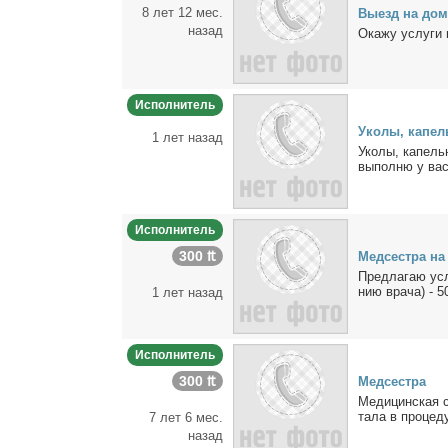
8 лет 12 мес.
Вы­езд на дом,
назад
Ока­жу услу­ги 
Исполнитель
Уко­лы, ка­пель
1 лет назад
Уко­лы, ка­пель­
вы­пол­ню у вас
Исполнитель
300 ₶
Мед­сест­ра н
Пред­ла­гаю услу
нию вра­ча) - 50
1 лет назад
Исполнитель
300 ₶
Мед­сест­ра
Ме­ди­цин­ская с
та­ла в про­це­д
7 лет 6 мес.
назад