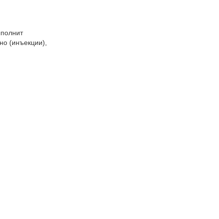
ыполнит
но (инъекции),