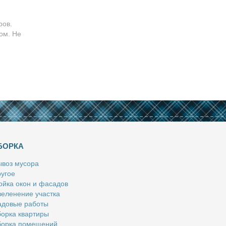
ров.
ом. Не
БОРКА
­воз му­со­ра
у­гое
й­ка окон и фа­са­дов
е­ле­не­ние участ­ка
­до­вые ра­бо­ты
ор­ка квар­ти­ры
ор­ка по­ме­ще­ний