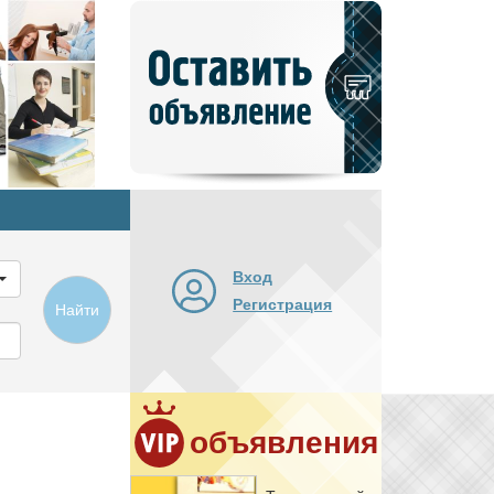
Добавить
новое
объявление
Вход
Регистрация
Найти
объявления