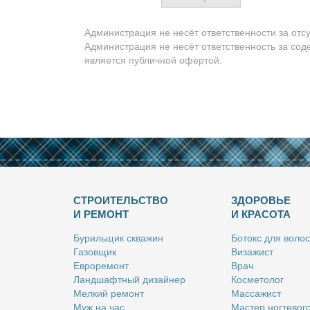
Администрация не несёт ответственности за отс
Администрация не несёт ответственность за сод
является публичной офертой.
СТРОИТЕЛЬСТВО
ЗДОРОВЬЕ
И РЕМОНТ
И КРАСОТА
Бу­риль­щик сква­жин
Бо­токс для во­лос
Га­зов­щик
Ви­за­жист
Ев­ро­ре­монт
Врач
Ланд­шафт­ный ди­зай­нер
Кос­ме­то­лог
Мел­кий ре­монт
Мас­са­жист
Муж на час
Ма­стер ног­те­во­г