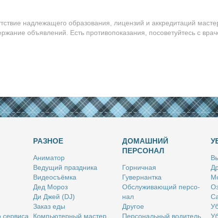
утствие надлежащего образования, лицензий и аккредитаций масте
ержание объявлений. Есть противопоказания, посоветуйтесь с врач
РАЗНОЕ
ДОМАШНИЙ
У
ПЕРСОНАЛ
Ани­ма­тор
Вы
Ве­ду­щий празд­ни­ка
Гор­нич­ная
Др
Ви­део­съём­ка
Гу­вер­нант­ка
Мо
Дед Мо­роз
Об­слу­жи­ва­ю­щий пер­со­
Оз
Ди Джей (DJ)
нал
Са
За­каз еды
Дру­гое
Уб
о сер­ви­са
Ком­пью­тер­ный ма­стер
Пер­со­наль­ный во­ди­тель
Уб