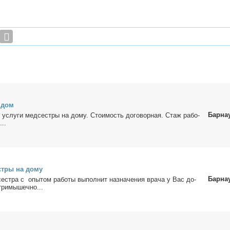
а дом
Барна
услу­ги мед­сест­ры на до­му. Сто­и­мость до­го­вор­ная. Стаж ра­бо­
...
ст­ры на до­му
Барна
сест­ра с опы­том ра­бо­ты вы­пол­нит на­зна­че­ния вра­ча у Вас до­
ри­мы­шеч­но...