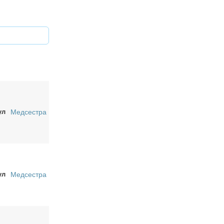
ул
Медсестра
ул
Медсестра