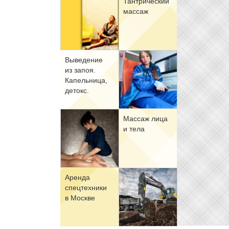
Тан­три­че­ский
мас­саж
Вы­ве­де­ние
из за­поя.
Ка­пель­ни­ца,
де­токс.
Мас­саж ли­ца
и те­ла
Арен­да
спец­тех­ни­ки
в Москве