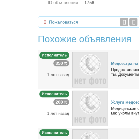
ID объявления
1758
Пожаловаться
Похожие объявления
Исполнитель
350 ₶
Мед­сест­ра н
Предо­став­ляю 
ты. До­ку­мен­ты
1 лет назад
Исполнитель
200 ₶
Услу­ги мед­се
Ме­ди­цин­ская 
ма: уко­лы внут­
1 лет назад
Исполнитель