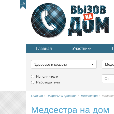
EN
Главная
Участники
Выберите
Выбер
категорию...
катего
Здоровье и красота
Медс
Исполнители
Работодатели
Главная
Здоровье и красота
Медсестра
Медсест
Медсестра на дом