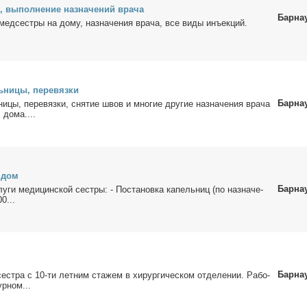
 вы­пол­не­ние на­зна­че­ний вра­ча
Барна
мед­сест­ры на до­му, на­зна­че­ния вра­ча, все ви­ды инъ­ек­ций.
­ни­цы, пе­ре­вяз­ки
Барна
ни­цы, пе­ре­вяз­ки, сня­тие швов и мно­гие дру­гие на­зна­че­ния вра­ча
 до­ма....
а дом
Барна
­ги ме­ди­цин­ской сест­ры: - По­ста­нов­ка ка­пель­ниц (по на­зна­че­
0...
Барна
ест­ра с 10-ти лет­ним ста­жем в хи­рур­ги­че­ском от­де­ле­нии. Ра­бо­
ур­ном...