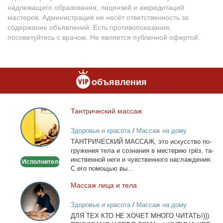
надлежащего образования, лицензий и аккредитаций
мастеров. Администрация не несёт ответственность за
содержание объявлений. Есть противопоказания,
посоветуйтесь с врачом. Не является публичной офертой.
объявления
Тан­три­че­ский мас­саж
Тантрический
массаж
Здоровье и красота
/
Массаж на дому
ТАНТРИЧЕСКИЙ МАССАЖ, это ис­кус­ство по­
гру­же­ния те­ла и со­зна­ния в ми­сте­рию грёз, та­
ин­ствен­ной неги и чув­ствен­но­го на­сла­жде­ния.
Исполнитель
С его по­мо­щью вы...
Мас­саж ли­ца и те­ла
Массаж
лица
Здоровье и красота
/
Массаж на дому
и
ДЛЯ ТЕХ КТО НЕ ХОЧЕТ МНОГО ЧИТАТЬ!)))
тела