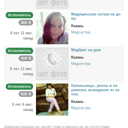
Ме­ди­цин­ская сест­ра на до­
Исполнитель
му
300 ₶
Казань
Медсестра
8 лет 11 мес.
назад
Мед­брат на дом
Исполнитель
Казань
400 ₶
Медсестра
6 лет 12 мес.
назад
Ка­пель­ни­цы, уко­лы и пе­
Исполнитель
ре­вяз­ки, вы­ве­де­ние из за­
500 ₶
поя.
Казань
9 лет 6 мес.
Медсестра
назад
Администрация не несёт ответственности за отсутствие