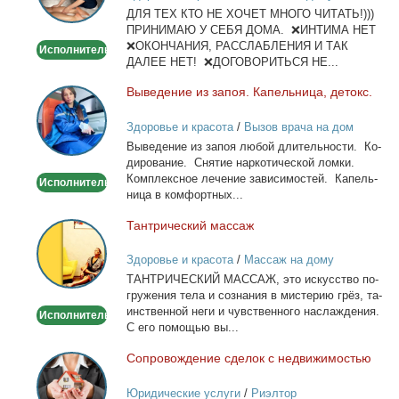
ДЛЯ ТЕХ КТО НЕ ХОЧЕТ МНОГО ЧИТАТЬ!)))
тела
ПРИНИМАЮ У СЕБЯ ДОМА. ❌ИНТИМА НЕТ
❌ОКОНЧАНИЯ, РАССЛАБЛЕНИЯ И ТАК
Исполнитель
ДАЛЕЕ НЕТ! ❌ДОГОВОРИТЬСЯ НЕ...
Вы­ве­де­ние из за­поя. Ка­пель­ни­ца, де­токс.
Выведение
из
Здоровье и красота
/
Вызов врача на дом
запоя.
Вы­ве­де­ние из за­поя лю­бой дли­тель­но­сти. Ко­
Капельница,
ди­ро­ва­ние. Сня­тие нар­ко­ти­че­ской лом­ки.
детокс.
Ком­плекс­ное ле­че­ние за­ви­си­мо­стей. Ка­пель­
Исполнитель
ни­ца в ком­форт­ных...
Тан­три­че­ский мас­саж
Тантрический
массаж
Здоровье и красота
/
Массаж на дому
ТАНТРИЧЕСКИЙ МАССАЖ, это ис­кус­ство по­
гру­же­ния те­ла и со­зна­ния в ми­сте­рию грёз, та­
ин­ствен­ной неги и чув­ствен­но­го на­сла­жде­ния.
Исполнитель
С его по­мо­щью вы...
Со­про­вож­де­ние сде­лок с недви­жи­мо­стью
Сопровождение
сделок
Юридические услуги
/
Риэлтор
с