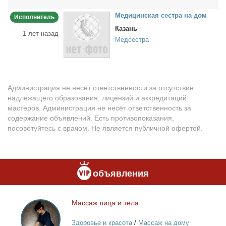
Ме­ди­цин­ская сест­ра на дом
Исполнитель
Казань
1 лет назад
Медсестра
Администрация не несёт ответственности за отсутствие
надлежащего образования, лицензий и аккредитаций
мастеров. Администрация не несёт ответственность за
содержание объявлений. Есть противопоказания,
посоветуйтесь с врачом. Не является публичной офертой.
объявления
Мас­саж ли­ца и те­ла
Массаж
лица
Здоровье и красота
/
Массаж на дому
и