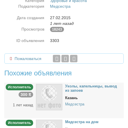
Категория
Здоровье и красота
Подкатегория
Медсестра
Дата создания
27.02.2015
1 лет назад
Просмотров
18243
ID объявления
3303
Пожаловаться
Похожие объявления
Уко­лы, ка­пель­ни­цы, вы­вод
Исполнитель
из за­по­ев
300 ₶
Казань
Медсестра
1 лет назад
Мед­сест­ра на дом
Исполнитель