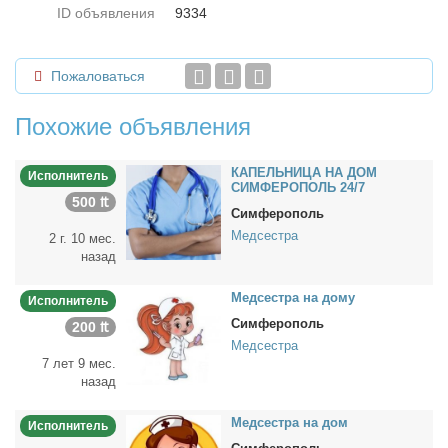
ID объявления
9334
Пожаловаться
Похожие объявления
КАПЕЛЬНИЦА НА ДОМ
Исполнитель
СИМФЕРОПОЛЬ 24/7
500 ₶
Симферополь
Медсестра
2 г. 10 мес.
назад
Мед­сест­ра на до­му
Исполнитель
Симферополь
200 ₶
Медсестра
7 лет 9 мес.
назад
Мед­сест­ра на дом
Исполнитель