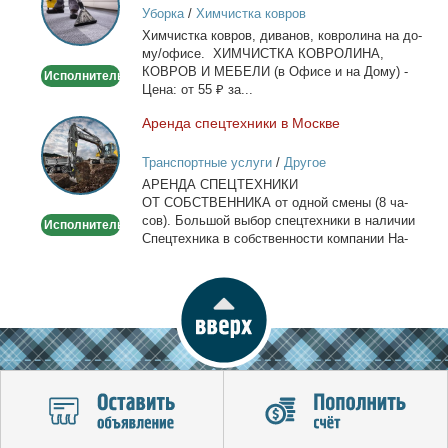
Уборка
/
Химчистка ковров
на
Хим­чист­ка ков­ров, ди­ва­нов, ков­ро­ли­на на до­
дому/
му/офи­се. ХИМЧИСТКА КОВРОЛИНА,
офисе
КОВРОВ И МЕБЕЛИ (в Офи­се и на До­му) -
Исполнитель
Це­на: от 55 ₽ за...
Арен­да спец­тех­ни­ки в Москве
Аренда
спецтехники
Транспортные услуги
/
Другое
в
АРЕНДА СПЕЦТЕХНИКИ
Москве
ОТ СОБСТВЕННИКА от од­ной сме­ны (8 ча­
сов). Боль­шой вы­бор спец­тех­ни­ки в на­ли­чии
Исполнитель
Спец­тех­ни­ка в соб­ствен­но­сти ком­па­нии На­
лич­ный...