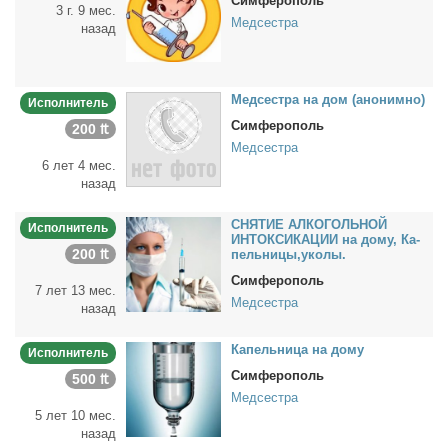
Симферополь
3 г. 9 мес.
Медсестра
назад
Мед­сест­ра на дом (ано­ним­но)
Исполнитель
Симферополь
200 ₶
Медсестра
6 лет 4 мес.
назад
СНЯТИЕ АЛКОГОЛЬНОЙ
Исполнитель
ИНТОКСИКАЦИИ на до­му, Ка­
200 ₶
пель­ни­цы,уко­лы.
Симферополь
7 лет 13 мес.
Медсестра
назад
Ка­пель­ни­ца на до­му
Исполнитель
Симферополь
500 ₶
Медсестра
5 лет 10 мес.
назад