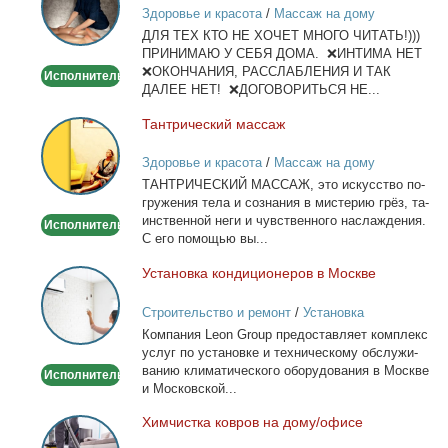
Здоровье и красота
/
Массаж на дому
и
ДЛЯ ТЕХ КТО НЕ ХОЧЕТ МНОГО ЧИТАТЬ!)))
тела
ПРИНИМАЮ У СЕБЯ ДОМА. ❌ИНТИМА НЕТ
❌ОКОНЧАНИЯ, РАССЛАБЛЕНИЯ И ТАК
Исполнитель
ДАЛЕЕ НЕТ! ❌ДОГОВОРИТЬСЯ НЕ...
Тан­три­че­ский мас­саж
Тантрический
массаж
Здоровье и красота
/
Массаж на дому
ТАНТРИЧЕСКИЙ МАССАЖ, это ис­кус­ство по­
гру­же­ния те­ла и со­зна­ния в ми­сте­рию грёз, та­
ин­ствен­ной неги и чув­ствен­но­го на­сла­жде­ния.
Исполнитель
С его по­мо­щью вы...
Уста­нов­ка кон­ди­ци­о­не­ров в Москве
Установка
кондиционеров
Строительство и ремонт
/
Установка
в
кондиционеров
Ком­па­ния Leon Group предо­став­ля­ет ком­плекс
Москве
услуг по уста­нов­ке и тех­ни­че­ско­му об­слу­жи­
ва­нию кли­ма­ти­че­ско­го обо­ру­до­ва­ния в Москве
Исполнитель
и Мос­ков­ской...
Хим­чист­ка ков­ров на до­му/офи­се
Химчистка
ковров