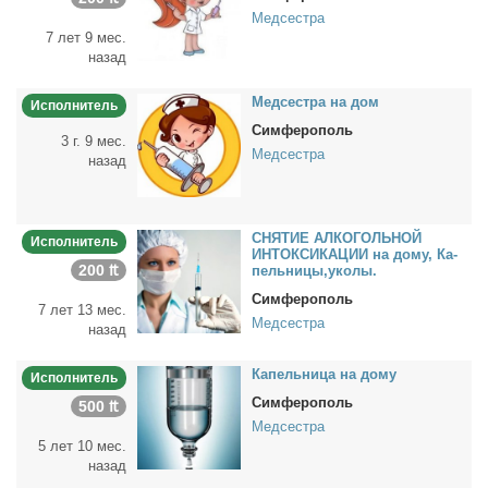
Медсестра
7 лет 9 мес.
назад
Мед­сест­ра на дом
Исполнитель
Симферополь
3 г. 9 мес.
Медсестра
назад
СНЯТИЕ АЛКОГОЛЬНОЙ
Исполнитель
ИНТОКСИКАЦИИ на до­му, Ка­
200 ₶
пель­ни­цы,уко­лы.
Симферополь
7 лет 13 мес.
Медсестра
назад
Ка­пель­ни­ца на до­му
Исполнитель
Симферополь
500 ₶
Медсестра
5 лет 10 мес.
назад