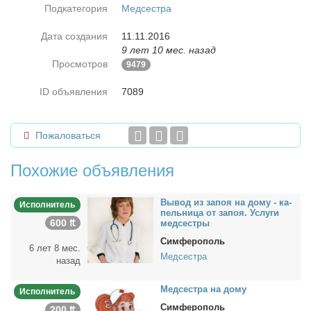
Подкатегория
Медсестра
Дата создания
11.11.2016
9 лет 10 мес. назад
Просмотров
9479
ID объявления
7089
Пожаловаться
Похожие объявления
Вы­вод из за­поя на до­му - ка­
Исполнитель
пель­ни­ца от за­поя. Услу­ги
600 ₶
мед­сест­ры
Симферополь
6 лет 8 мес.
Медсестра
назад
Мед­сест­ра на до­му
Исполнитель
Симферополь
200 ₶