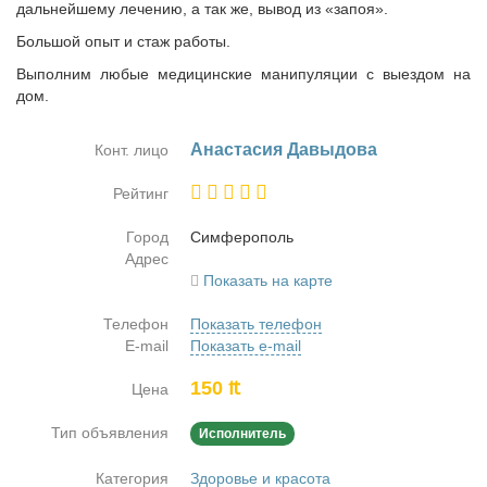
дальнейшему лечению, а так же, вывод из «запоя».
Большой опыт и стаж работы.
Выполним любые медицинские манипуляции с выездом на
дом.
Ана­ста­сия Да­вы­до­ва
Конт. лицо
Рейтинг
Город
Сим­фе­ро­поль
Адрес
Показать на карте
Телефон
Показать телефон
E-mail
Показать e-mail
150 ₶
Цена
Тип объявления
Исполнитель
Категория
Здоровье и красота