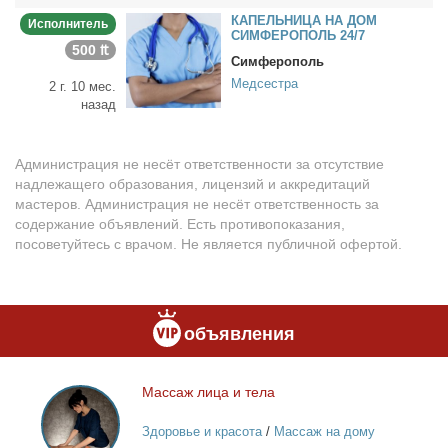
КАПЕЛЬНИЦА НА ДОМ
Исполнитель
СИМФЕРОПОЛЬ 24/7
500 ₶
Симферополь
Медсестра
2 г. 10 мес.
назад
Администрация не несёт ответственности за отсутствие
надлежащего образования, лицензий и аккредитаций
мастеров. Администрация не несёт ответственность за
содержание объявлений. Есть противопоказания,
посоветуйтесь с врачом. Не является публичной офертой.
объявления
Мас­саж ли­ца и те­ла
Массаж
лица
Здоровье и красота
/
Массаж на дому
и