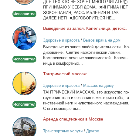
ДЛЯ ТЕХ КТО НЕ ХОЧЕТ МНОГО ЧИТАТЬ!)))
тела
ПРИНИМАЮ У СЕБЯ ДОМА. ❌ИНТИМА НЕТ
❌ОКОНЧАНИЯ, РАССЛАБЛЕНИЯ И ТАК
Исполнитель
ДАЛЕЕ НЕТ! ❌ДОГОВОРИТЬСЯ НЕ...
Вы­ве­де­ние из за­поя. Ка­пель­ни­ца, де­токс.
Выведение
из
Здоровье и красота
/
Вызов врача на дом
запоя.
Вы­ве­де­ние из за­поя лю­бой дли­тель­но­сти. Ко­
Капельница,
ди­ро­ва­ние. Сня­тие нар­ко­ти­че­ской лом­ки.
детокс.
Ком­плекс­ное ле­че­ние за­ви­си­мо­стей. Ка­пель­
Исполнитель
ни­ца в ком­форт­ных...
Тан­три­че­ский мас­саж
Тантрический
массаж
Здоровье и красота
/
Массаж на дому
ТАНТРИЧЕСКИЙ МАССАЖ, это ис­кус­ство по­
гру­же­ния те­ла и со­зна­ния в ми­сте­рию грёз, та­
ин­ствен­ной неги и чув­ствен­но­го на­сла­жде­ния.
Исполнитель
С его по­мо­щью вы...
Арен­да спец­тех­ни­ки в Москве
Аренда
спецтехники
Транспортные услуги
/
Другое
в