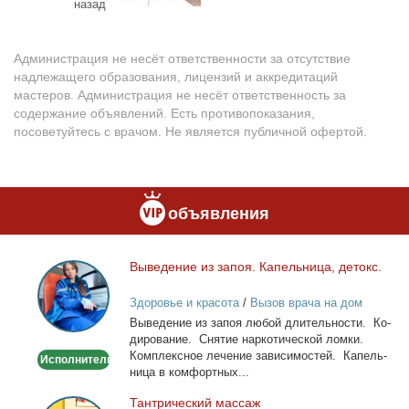
назад
Администрация не несёт ответственности за отсутствие
надлежащего образования, лицензий и аккредитаций
мастеров. Администрация не несёт ответственность за
содержание объявлений. Есть противопоказания,
посоветуйтесь с врачом. Не является публичной офертой.
объявления
Вы­ве­де­ние из за­поя. Ка­пель­ни­ца, де­токс.
Выведение
из
Здоровье и красота
/
Вызов врача на дом
запоя.
Вы­ве­де­ние из за­поя лю­бой дли­тель­но­сти. Ко­
Капельница,
ди­ро­ва­ние. Сня­тие нар­ко­ти­че­ской лом­ки.
детокс.
Ком­плекс­ное ле­че­ние за­ви­си­мо­стей. Ка­пель­
Исполнитель
ни­ца в ком­форт­ных...
Тан­три­че­ский мас­саж
Тантрический