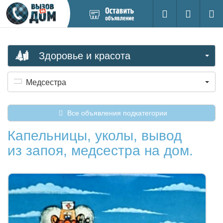
Добавить
Вход на са
Поиск
новое
объявление
Здоровье и красота
Медсестра
Все объявления подкатегории
Капельницы, уколы, вывод
из запоя, медсестра на дом.