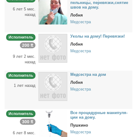
пель­ни­цы, пе­ре­вяз­ки,сня­тие
швов на до­му.
6 лет 5 мес.
назад
Лобня
Медсестра
Уко­лы на до­му! Пе­ре­вяз­ки!
Исполнитель
Лобня
200 ₶
Медсестра
9 лет 2 мес.
назад
Мед­сест­ра на дом
Исполнитель
Лобня
1 лет назад
Медсестра
Все про­це­дур­ные ма­ни­пу­ля­
Исполнитель
ции на до­му.
300 ₶
Пушкино
Медсестра
6 лет 8 мес.