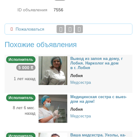
ID объявления
7556
Пожаловаться
Похожие объявления
Вы­вод из за­поя на до­му, г
Исполнитель
Лоб­ня. Нар­ко­лог на дом
5 000 ₶
в г. Лоб­ня
Лобня
1 лет назад
Медсестра
Ме­ди­цин­ская сест­ра с вы­ез­
Исполнитель
дом на дом!
8 лет 6 мес.
Лобня
назад
Медсестра
Ва­ша мед­сест­ра. Уко­лы, ка­
Исполнитель