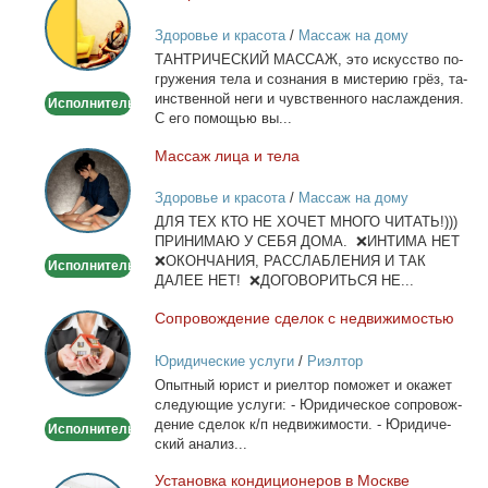
массаж
Здоровье и красота
/
Массаж на дому
ТАНТРИЧЕСКИЙ МАССАЖ, это ис­кус­ство по­
гру­же­ния те­ла и со­зна­ния в ми­сте­рию грёз, та­
ин­ствен­ной неги и чув­ствен­но­го на­сла­жде­ния.
Исполнитель
С его по­мо­щью вы...
Мас­саж ли­ца и те­ла
Массаж
лица
Здоровье и красота
/
Массаж на дому
и
ДЛЯ ТЕХ КТО НЕ ХОЧЕТ МНОГО ЧИТАТЬ!)))
тела
ПРИНИМАЮ У СЕБЯ ДОМА. ❌ИНТИМА НЕТ
❌ОКОНЧАНИЯ, РАССЛАБЛЕНИЯ И ТАК
Исполнитель
ДАЛЕЕ НЕТ! ❌ДОГОВОРИТЬСЯ НЕ...
Со­про­вож­де­ние сде­лок с недви­жи­мо­стью
Сопровождение
сделок
Юридические услуги
/
Риэлтор
с
Опыт­ный юрист и ри­ел­тор по­мо­жет и ока­жет
недвижимостью
сле­ду­ю­щие услу­ги: - Юри­ди­че­ское со­про­вож­
де­ние сде­лок к/п недви­жи­мо­сти. - Юри­ди­че­
Исполнитель
ский ана­лиз...
Уста­нов­ка кон­ди­ци­о­не­ров в Москве
Установка