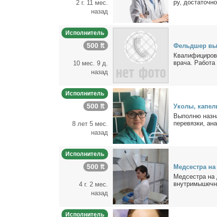
ру, до­ста­точ­но
2 г. 11 мес.
назад
Исполнитель
500 ₶
Фельд­шер вы
Ква­ли­фи­ци­ро­
вра­ча. Ра­бо­та 
10 мес. 9 д.
назад
Исполнитель
500 ₶
Уко­лы, ка­пел
Вы­пол­ню на­зн
пе­ре­вяз­ки, ана
8 лет 5 мес.
назад
Исполнитель
500 ₶
Мед­сест­ра н
Мед­сест­ра на 
внут­ри­мы­шеч­н
4 г. 2 мес.
назад
Исполнитель