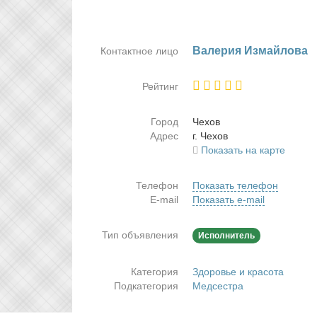
Ва­ле­рия Из­май­ло­ва
Контактное лицо
Рейтинг
Город
Че­хов
Адрес
г. Че­хов
Показать на карте
Телефон
Показать телефон
E-mail
Показать e-mail
Тип объявления
Исполнитель
Категория
Здоровье и красота
Подкатегория
Медсестра