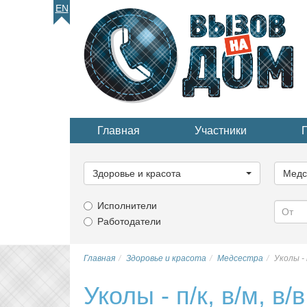
EN
Главная
Участники
Выберите
Выбер
категорию...
катего
Здоровье и красота
Медс
Исполнители
Работодатели
Главная
Здоровье и красота
Медсестра
Уколы - 
Уколы - п/к, в/м, в