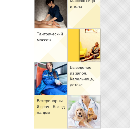
Мас­саж ли­ца
и те­ла
Тан­три­че­ский
мас­саж
Вы­ве­де­ние
из за­поя.
Ка­пель­ни­ца,
де­токс.
Ве­те­ри­нар­ны
й врач - Вы­езд
на дом