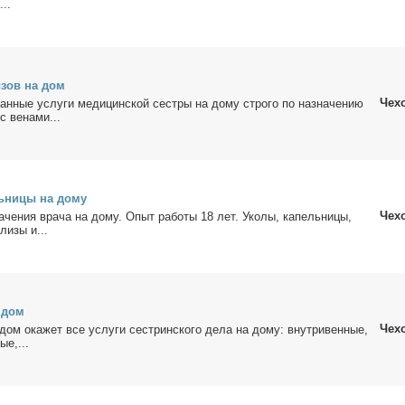
...
­зов на дом
Чех
ван­ные услу­ги ме­ди­цин­ской сест­ры на до­му стро­го по на­зна­че­нию
с ве­на­ми...
ь­ни­цы на до­му
Чех
а­че­ния вра­ча на до­му. Опыт ра­бо­ты 18 лет. Уко­лы, ка­пель­ни­цы,
­ли­зы и...
а дом
Чех
дом ока­жет все услу­ги сест­рин­ско­го де­ла на до­му: внут­ри­вен­ные,
ые,...