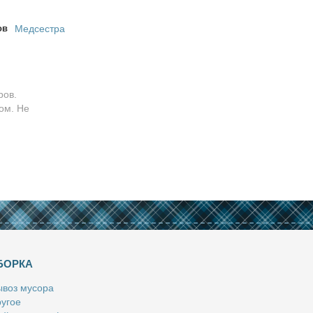
ов
Медсестра
ров.
ом. Не
БОРКА
­воз му­со­ра
у­гое