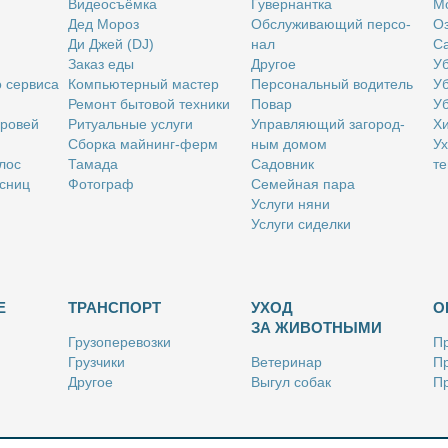
Ви­део­съём­ка
Гу­вер­нант­ка
Мо
Дед Мо­роз
Об­слу­жи­ва­ю­щий пер­со­
Оз
Ди Джей (DJ)
нал
Са
За­каз еды
Дру­гое
Уб
о сер­ви­са
Ком­пью­тер­ный ма­стер
Пер­со­наль­ный во­ди­тель
Уб
Ре­монт бы­то­вой тех­ни­ки
По­вар
Уб
бро­вей
Ри­ту­аль­ные услу­ги
Управ­ля­ю­щий за­го­род­
Хи
Сбор­ка май­нинг-ферм
ным до­мом
Ух
­лос
Та­ма­да
Са­дов­ник
те
с­ниц
Фо­то­граф
Се­мей­ная па­ра
Услу­ги ня­ни
Услу­ги си­дел­ки
Е
ТРАНСПОРТ
УХОД
О
ЗА ЖИВОТНЫМИ
Гру­зо­пе­ре­воз­ки
Пр
Груз­чи­ки
Ве­те­ри­нар
Пр
Дру­гое
Вы­гул со­бак
Пр
Ку­рьер
Дру­гое
Ре
Лич­ный во­ди­тель
Ки­но­лог
Так­си
Стриж­ка жи­вот­ных