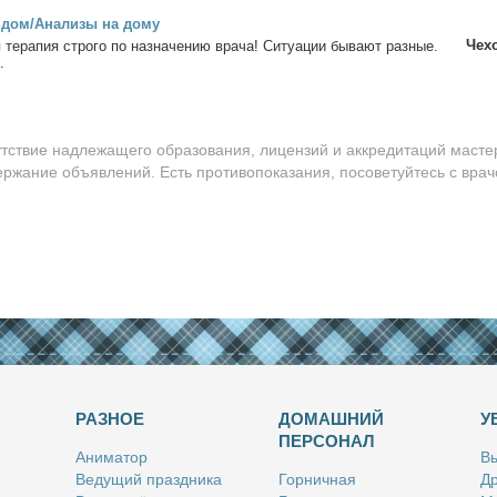
 дом/Ана­ли­зы на до­му
Чех
 те­ра­пия стро­го по на­зна­че­нию вра­ча! Си­ту­а­ции бы­ва­ют раз­ные.
.
утствие надлежащего образования, лицензий и аккредитаций масте
ержание объявлений. Есть противопоказания, посоветуйтесь с врач
РАЗНОЕ
ДОМАШНИЙ
У
ПЕРСОНАЛ
Ани­ма­тор
Вы
Ве­ду­щий празд­ни­ка
Гор­нич­ная
Др