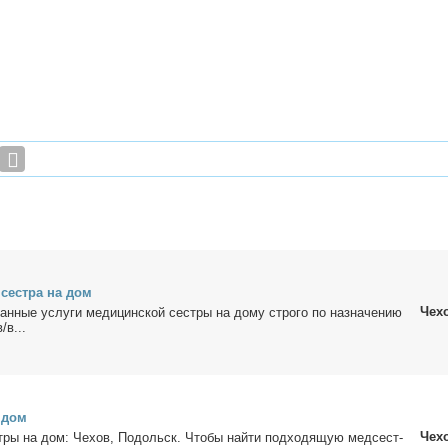
 сест­ра на дом
Чех
ван­ные услу­ги ме­ди­цин­ской сест­ры на до­му стро­го по на­зна­че­нию
/в...
а дом
Чех
т­ры на дом: Че­хов, По­дольск. Чтобы най­ти под­хо­дя­щую мед­сест­