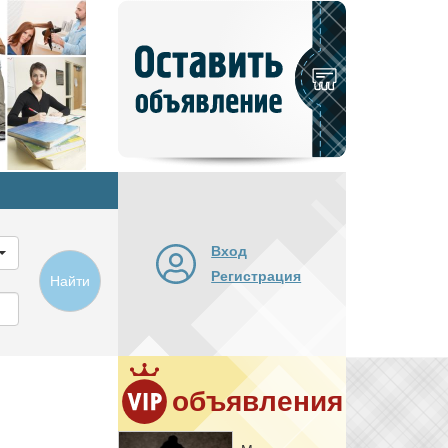
Добавить
новое
объявление
Вход
Регистрация
Найти
объявления