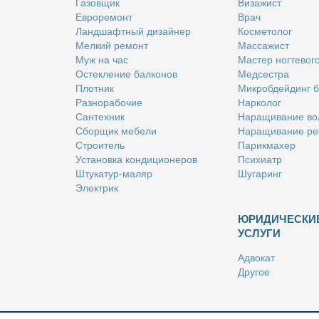
Га­зов­щик
Ви­за­жист
Ев­ро­ре­монт
Врач
Ланд­шафт­ный ди­зай­нер
Кос­ме­то­лог
Мел­кий ре­монт
Мас­са­жист
Муж на час
Ма­стер ног­те­во­г
Остек­ле­ние бал­ко­нов
Мед­сест­ра
Плот­ник
Мик­роб­дей­динг 
Раз­но­ра­бо­чие
Нар­ко­лог
Сан­тех­ник
На­ра­щи­ва­ние во
Сбор­щик ме­бе­ли
На­ра­щи­ва­ние ре
Стро­и­тель
Па­рик­махер
Уста­нов­ка кон­ди­ци­о­не­ров
Пси­хи­атр
Шту­ка­тур-ма­ляр
Шу­га­ринг
Элек­трик
ЮРИДИЧЕСКИ
УСЛУГИ
Адво­кат
Дру­гое
Но­та­ри­ус
Оцен­щик
Ри­эл­тор