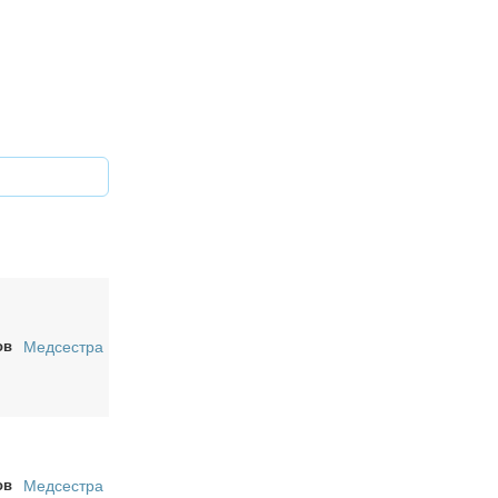
ов
Медсестра
ов
Медсестра