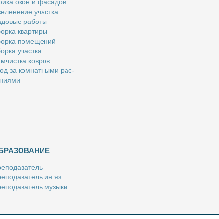
й­ка окон и фа­са­дов
е­ле­не­ние участ­ка
­до­вые ра­бо­ты
ор­ка квар­ти­ры
ор­ка по­ме­ще­ний
ор­ка участ­ка
м­чист­ка ков­ров
од за ком­нат­ны­ми рас­
­ни­я­ми
БРАЗОВАНИЕ
е­по­да­ва­тель
е­по­да­ва­тель ин.яз
е­по­да­ва­тель му­зы­ки
­пе­ти­тор