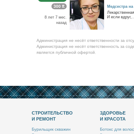
300 ₶
Мед­сест­ра на
Ле­кар­ствен­ная
И ес­ли вдруг,..
8 лет 7 мес.
назад
Администрация не несёт ответственности за отс
Администрация не несёт ответственность за сод
является публичной офертой.
СТРОИТЕЛЬСТВО
ЗДОРОВЬЕ
И РЕМОНТ
И КРАСОТА
Бу­риль­щик сква­жин
Бо­токс для во­лос