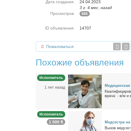
Дата создания
24.04.2023
3 г. 4 мес. назад
Просмотров
886
ID объявления
14707
Пожаловаться
Похожие объявления
Исполнитель
Ме­ди­цин­ская
1 лет назад
Ква­ли­фи­ци­ро­
вра­ча: - в/м и в
Исполнитель
1 000 ₶
Мед­сест­ра н
Вы­зов мед­сес