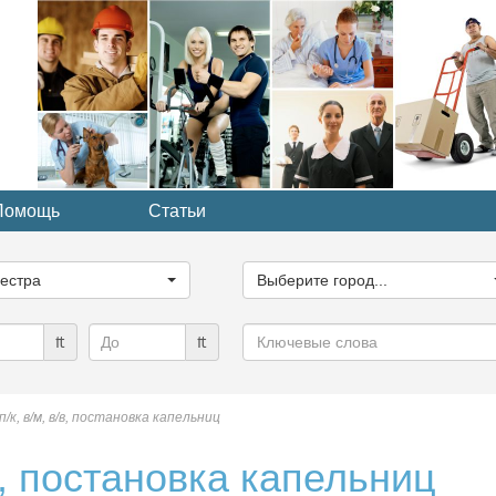
Помощь
Статьи
ите
Выберите
рию...
город...
естра
Выберите город...
Ключевые
₶
₶
слова
п/к, в/м, в/в, постановка капельниц
/в, постановка капельниц