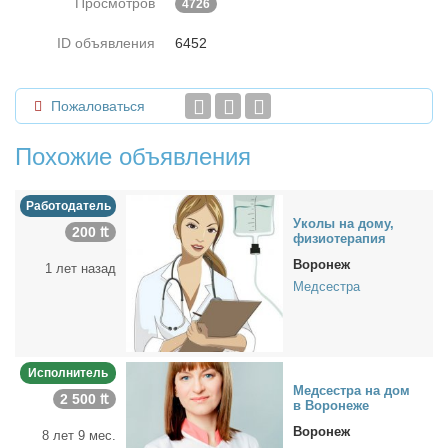
Просмотров
4726
ID объявления
6452
Пожаловаться
Похожие объявления
Работодатель
Уко­лы на до­му,
200 ₶
физио­те­ра­пия
Воронеж
1 лет назад
Медсестра
Исполнитель
Мед­сест­ра на дом
2 500 ₶
в Во­ро­не­же
Воронеж
8 лет 9 мес.