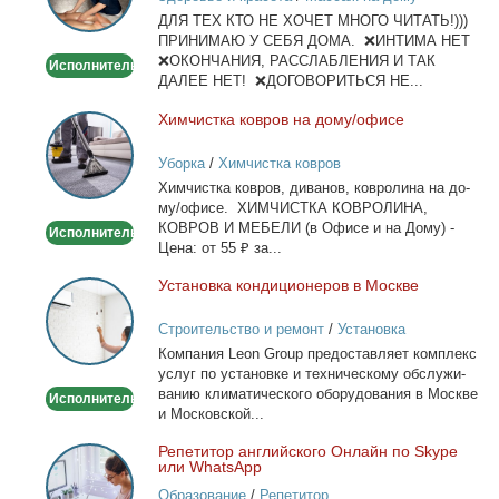
и
ДЛЯ ТЕХ КТО НЕ ХОЧЕТ МНОГО ЧИТАТЬ!)))
тела
ПРИНИМАЮ У СЕБЯ ДОМА. ❌ИНТИМА НЕТ
❌ОКОНЧАНИЯ, РАССЛАБЛЕНИЯ И ТАК
Исполнитель
ДАЛЕЕ НЕТ! ❌ДОГОВОРИТЬСЯ НЕ...
Хим­чист­ка ков­ров на до­му/офи­се
Химчистка
ковров
Уборка
/
Химчистка ковров
на
Хим­чист­ка ков­ров, ди­ва­нов, ков­ро­ли­на на до­
дому/
му/офи­се. ХИМЧИСТКА КОВРОЛИНА,
офисе
КОВРОВ И МЕБЕЛИ (в Офи­се и на До­му) -
Исполнитель
Це­на: от 55 ₽ за...
Уста­нов­ка кон­ди­ци­о­не­ров в Москве
Установка
кондиционеров
Строительство и ремонт
/
Установка
в
кондиционеров
Ком­па­ния Leon Group предо­став­ля­ет ком­плекс
Москве
услуг по уста­нов­ке и тех­ни­че­ско­му об­слу­жи­
ва­нию кли­ма­ти­че­ско­го обо­ру­до­ва­ния в Москве
Исполнитель
и Мос­ков­ской...
Ре­пе­ти­тор ан­глий­ско­го Он­лайн по Skype
Репетитор
или WhatsApp
английского
Образование
/
Репетитор