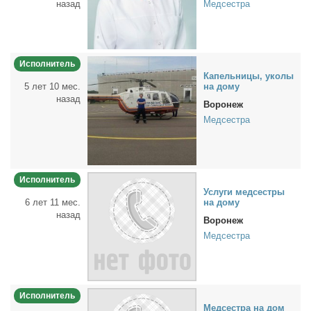
назад
Медсестра
Исполнитель
Ка­пель­ни­цы, уко­лы
5 лет 10 мес.
на до­му
назад
Воронеж
Медсестра
Исполнитель
Услу­ги мед­сест­ры
6 лет 11 мес.
на до­му
назад
Воронеж
Медсестра
Исполнитель
Мед­сест­ра на дом