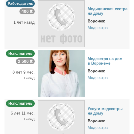
Работодатель
Ме­ди­цин­ская сест­ра
400 ₶
на до­му
Воронеж
1 лет назад
Медсестра
Исполнитель
Мед­сест­ра на дом
2 500 ₶
в Во­ро­не­же
Воронеж
8 лет 9 мес.
назад
Медсестра
Исполнитель
Услу­ги мед­сест­ры
6 лет 11 мес.
на до­му
назад
Воронеж
Медсестра