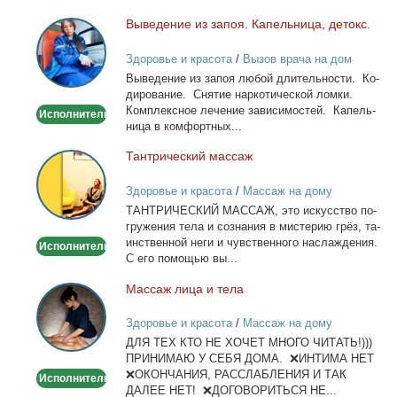
Вы­ве­де­ние из за­поя. Ка­пель­ни­ца, де­токс.
Выведение
из
Здоровье и красота
/
Вызов врача на дом
запоя.
Вы­ве­де­ние из за­поя лю­бой дли­тель­но­сти. Ко­
Капельница,
ди­ро­ва­ние. Сня­тие нар­ко­ти­че­ской лом­ки.
детокс.
Ком­плекс­ное ле­че­ние за­ви­си­мо­стей. Ка­пель­
Исполнитель
ни­ца в ком­форт­ных...
Тан­три­че­ский мас­саж
Тантрический
массаж
Здоровье и красота
/
Массаж на дому
ТАНТРИЧЕСКИЙ МАССАЖ, это ис­кус­ство по­
гру­же­ния те­ла и со­зна­ния в ми­сте­рию грёз, та­
ин­ствен­ной неги и чув­ствен­но­го на­сла­жде­ния.
Исполнитель
С его по­мо­щью вы...
Мас­саж ли­ца и те­ла
Массаж
лица
Здоровье и красота
/
Массаж на дому
и
ДЛЯ ТЕХ КТО НЕ ХОЧЕТ МНОГО ЧИТАТЬ!)))
тела
ПРИНИМАЮ У СЕБЯ ДОМА. ❌ИНТИМА НЕТ
❌ОКОНЧАНИЯ, РАССЛАБЛЕНИЯ И ТАК
Исполнитель
ДАЛЕЕ НЕТ! ❌ДОГОВОРИТЬСЯ НЕ...