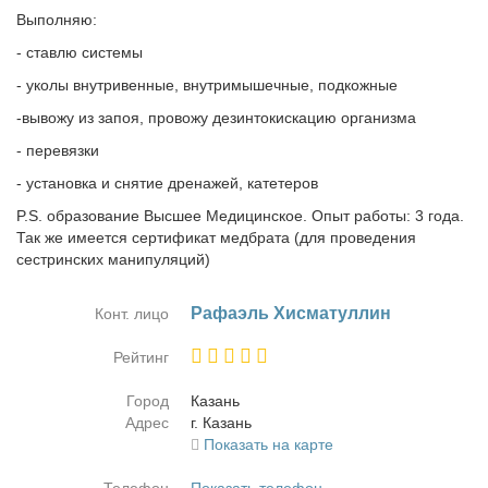
Выполняю:
- ставлю системы
- уколы внутривенные, внутримышечные, подкожные
-вывожу из запоя, провожу дезинтокискацию организма
- перевязки
- установка и снятие дренажей, катетеров
P.S. образование Высшее Медицинское. Опыт работы: 3 года.
Так же имеется сертификат медбрата (для проведения
сестринских манипуляций)
Ра­фа­эль Хи­сма­тул­лин
Конт. лицо
Рейтинг
Город
Ка­зань
Адрес
г. Ка­зань
Показать на карте