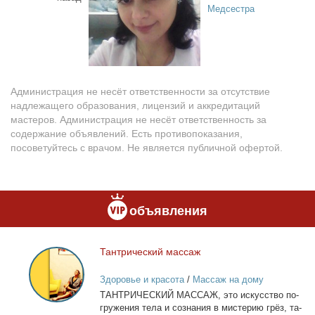
Медсестра
Администрация не несёт ответственности за отсутствие
надлежащего образования, лицензий и аккредитаций
мастеров. Администрация не несёт ответственность за
содержание объявлений. Есть противопоказания,
посоветуйтесь с врачом. Не является публичной офертой.
объявления
Тан­три­че­ский мас­саж
Тантрический
массаж
Здоровье и красота
/
Массаж на дому
ТАНТРИЧЕСКИЙ МАССАЖ, это ис­кус­ство по­
гру­же­ния те­ла и со­зна­ния в ми­сте­рию грёз, та­