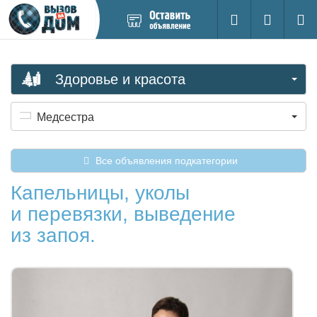
Добавить
Вход на са
Поиск
новое
объявление
Здоровье и красота
Медсестра
Все объявления подкатегории
Капельницы, уколы
и перевязки, выведение
из запоя.