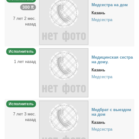
Мед­сест­ра на дом
300 ₶
Казань
7 лет 2 мес.
Медсестра
назад
Исполнитель
Ме­ди­цин­ская сест­ра
1 лет назад
на до­му.
Казань
Медсестра
Исполнитель
Мед­брат с вы­ез­дом
7 лет 3 мес.
на дом
назад
Казань
Медсестра