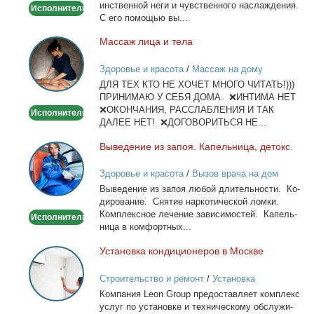
ин­ствен­ной неги и чув­ствен­но­го на­сла­жде­ния.
Исполнитель
С его по­мо­щью вы...
Мас­саж ли­ца и те­ла
Массаж
лица
Здоровье и красота
/
Массаж на дому
и
ДЛЯ ТЕХ КТО НЕ ХОЧЕТ МНОГО ЧИТАТЬ!)))
тела
ПРИНИМАЮ У СЕБЯ ДОМА. ❌ИНТИМА НЕТ
❌ОКОНЧАНИЯ, РАССЛАБЛЕНИЯ И ТАК
Исполнитель
ДАЛЕЕ НЕТ! ❌ДОГОВОРИТЬСЯ НЕ...
Вы­ве­де­ние из за­поя. Ка­пель­ни­ца, де­токс.
Выведение
из
Здоровье и красота
/
Вызов врача на дом
запоя.
Вы­ве­де­ние из за­поя лю­бой дли­тель­но­сти. Ко­
Капельница,
ди­ро­ва­ние. Сня­тие нар­ко­ти­че­ской лом­ки.
детокс.
Ком­плекс­ное ле­че­ние за­ви­си­мо­стей. Ка­пель­
Исполнитель
ни­ца в ком­форт­ных...
Уста­нов­ка кон­ди­ци­о­не­ров в Москве
Установка
кондиционеров
Строительство и ремонт
/
Установка
в
кондиционеров
Ком­па­ния Leon Group предо­став­ля­ет ком­плекс
Москве
услуг по уста­нов­ке и тех­ни­че­ско­му об­слу­жи­