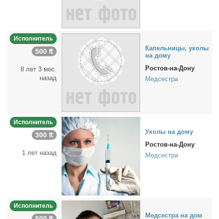
Исполнитель
Ка­пель­ни­цы, уко­лы
500 ₶
на до­му
Ростов-на-Дону
8 лет 3 мес.
назад
Медсестра
Исполнитель
Уко­лы на до­му
300 ₶
Ростов-на-Дону
1 лет назад
Медсестра
Исполнитель
Мед­сест­ра на дом
500 ₶