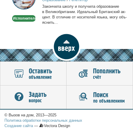
Онлайн
За­кон­чи­ла шко­лу и по­лу­чи­ла об­ра­зо­ва­ние
по
в Ве­ли­ко­бри­та­нии. Иде­аль­ный Бри­тан­ский ак­
Skype
цент. В от­ли­чие от но­си­те­лей язы­ка, мо­гу объ­
Исполнитель
или
яс­нить...
WhatsApp
© Вызов на дом, 2013—2025
Политика обработки персональных данных
Создание сайта
—
Vectora Design