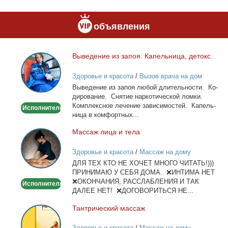
объявления
Вы­ве­де­ние из за­поя. Ка­пель­ни­ца, де­токс.
Выведение
из
Здоровье и красота
/
Вызов врача на дом
запоя.
Вы­ве­де­ние из за­поя лю­бой дли­тель­но­сти. Ко­
Капельница,
ди­ро­ва­ние. Сня­тие нар­ко­ти­че­ской лом­ки.
детокс.
Ком­плекс­ное ле­че­ние за­ви­си­мо­стей. Ка­пель­
Исполнитель
ни­ца в ком­форт­ных...
Мас­саж ли­ца и те­ла
Массаж
лица
Здоровье и красота
/
Массаж на дому
и
ДЛЯ ТЕХ КТО НЕ ХОЧЕТ МНОГО ЧИТАТЬ!)))
тела
ПРИНИМАЮ У СЕБЯ ДОМА. ❌ИНТИМА НЕТ
❌ОКОНЧАНИЯ, РАССЛАБЛЕНИЯ И ТАК
Исполнитель
ДАЛЕЕ НЕТ! ❌ДОГОВОРИТЬСЯ НЕ...
Тан­три­че­ский мас­саж
Тантрический
массаж
Здоровье и красота
/
Массаж на дому