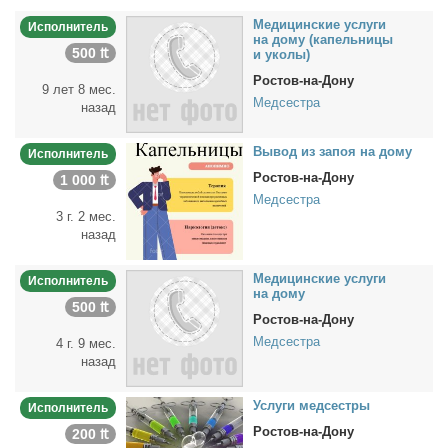
Ме­ди­цин­ские услу­ги
Исполнитель
на до­му (ка­пель­ни­цы
500 ₶
и уко­лы)
Ростов-на-Дону
9 лет 8 мес.
Медсестра
назад
Вы­вод из за­поя на до­му
Исполнитель
Ростов-на-Дону
1 000 ₶
Медсестра
3 г. 2 мес.
назад
Ме­ди­цин­ские услу­ги
Исполнитель
на до­му
500 ₶
Ростов-на-Дону
Медсестра
4 г. 9 мес.
назад
Услу­ги мед­сест­ры
Исполнитель
Ростов-на-Дону
200 ₶