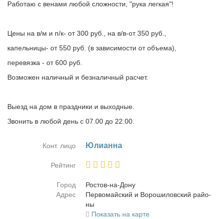
Работаю с венами любой сложности, "рука легкая"!
Цены на в/м и п/к- от 300 руб., на в/в-от 350 руб.,
капельницы- от 550 руб. (в зависимости от объема),
перевязка - от 600 руб.
Возможен наличный и безналичный расчет.
Выезд на дом в праздники и выходные.
Звонить в любой день с 07.00 до 22.00.
Юли­ан­на
Конт. лицо
Рейтинг
Город
Ро­стов-на-До­ну
Адрес
Пер­во­май­ский и Во­ро­ши­лов­ский рай­о­
ны
Показать на карте