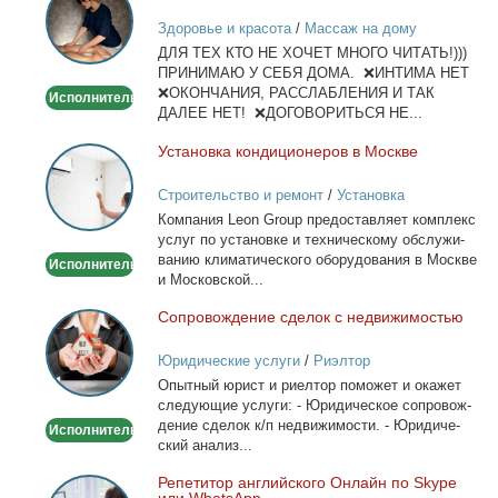
лица
Здоровье и красота
/
Массаж на дому
и
ДЛЯ ТЕХ КТО НЕ ХОЧЕТ МНОГО ЧИТАТЬ!)))
тела
ПРИНИМАЮ У СЕБЯ ДОМА. ❌ИНТИМА НЕТ
❌ОКОНЧАНИЯ, РАССЛАБЛЕНИЯ И ТАК
Исполнитель
ДАЛЕЕ НЕТ! ❌ДОГОВОРИТЬСЯ НЕ...
Уста­нов­ка кон­ди­ци­о­не­ров в Москве
Установка
кондиционеров
Строительство и ремонт
/
Установка
в
кондиционеров
Ком­па­ния Leon Group предо­став­ля­ет ком­плекс
Москве
услуг по уста­нов­ке и тех­ни­че­ско­му об­слу­жи­
ва­нию кли­ма­ти­че­ско­го обо­ру­до­ва­ния в Москве
Исполнитель
и Мос­ков­ской...
Со­про­вож­де­ние сде­лок с недви­жи­мо­стью
Сопровождение
сделок
Юридические услуги
/
Риэлтор
с
Опыт­ный юрист и ри­ел­тор по­мо­жет и ока­жет
недвижимостью
сле­ду­ю­щие услу­ги: - Юри­ди­че­ское со­про­вож­
де­ние сде­лок к/п недви­жи­мо­сти. - Юри­ди­че­
Исполнитель
ский ана­лиз...
Ре­пе­ти­тор ан­глий­ско­го Он­лайн по Skype
Репетитор