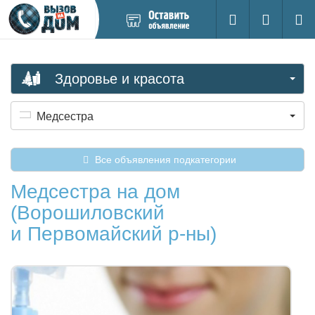
Добавить
Вход на са
Поиск
новое
объявление
Здоровье и красота
Медсестра
Все объявления подкатегории
Медсестра на дом
(Ворошиловский
и Первомайский р-ны)