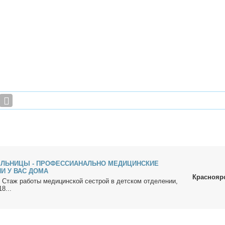
ЕЛЬНИЦЫ - ПРОФЕССИАНАЛЬНО МЕДИЦИНСКИЕ
И У ВАС ДОМА
Краснояр
 Стаж ра­бо­ты ме­ди­цин­ской сест­рой в дет­ском от­де­ле­нии,
8...