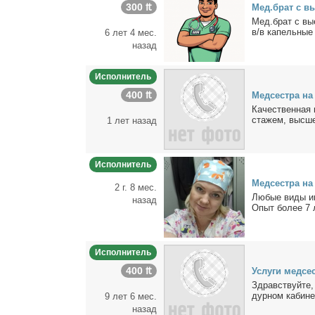
300 ₶
Мед.брат с вы
Мед.брат с вы­е
в/в ка­пель­ные 
6 лет 4 мес.
назад
Исполнитель
400 ₶
Мед­сест­ра на
Ка­че­ствен­ная
ста­жем, выс­шей
1 лет назад
Исполнитель
Мед­сест­ра на
2 г. 8 мес.
Лю­бые ви­ды ин
назад
Опыт бо­лее 7 л
Исполнитель
400 ₶
Услу­ги мед­се
Здрав­ствуй­те, 
дур­ном ка­би­не­
9 лет 6 мес.
назад