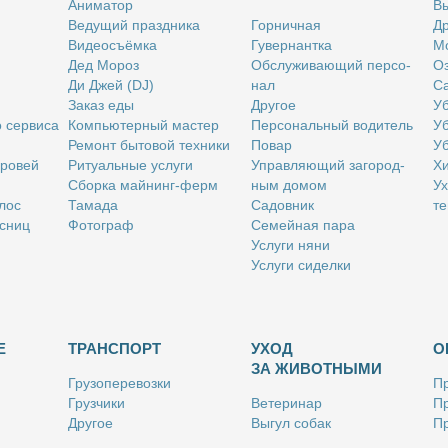
Ани­ма­тор
Вы
Ве­ду­щий празд­ни­ка
Гор­нич­ная
Др
Ви­део­съём­ка
Гу­вер­нант­ка
Мо
Дед Мо­роз
Об­слу­жи­ва­ю­щий пер­со­
Оз
Ди Джей (DJ)
нал
Са
За­каз еды
Дру­гое
Уб
о сер­ви­са
Ком­пью­тер­ный ма­стер
Пер­со­наль­ный во­ди­тель
Уб
Ре­монт бы­то­вой тех­ни­ки
По­вар
Уб
бро­вей
Ри­ту­аль­ные услу­ги
Управ­ля­ю­щий за­го­род­
Хи
Сбор­ка май­нинг-ферм
ным до­мом
Ух
­лос
Та­ма­да
Са­дов­ник
те
с­ниц
Фо­то­граф
Се­мей­ная па­ра
Услу­ги ня­ни
Услу­ги си­дел­ки
Е
ТРАНСПОРТ
УХОД
О
ЗА ЖИВОТНЫМИ
Гру­зо­пе­ре­воз­ки
Пр
Груз­чи­ки
Ве­те­ри­нар
Пр
Дру­гое
Вы­гул со­бак
Пр
Ку­рьер
Дру­гое
Ре