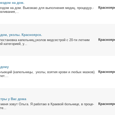
­ез­дом на дом.
Краснояр
з­дом на дом. Вы­ез­жаю для вы­пол­не­ния ме­диц. про­це­дур.-
вли­ва­ния,...
 дом, уко­лы. Крас­но­ярск.
Краснояр
 по­ста­нов­ка ка­пель­ниц,уко­лов мед­сест­рой с 20-ти лет­ним
 ка­те­го­ри­ей, у...
 до­му
Краснояр
ъ­ек­ций (ка­пель­ни­цы, уко­лы, взя­тия кро­ви и лю­бых маз­ков).
ет....
ст­ры у Вас до­ма
Краснояр
ме­ня зо­вут Оль­га. Я ра­бо­таю в Кра­е­вой боль­ни­це, в про­це­
те...