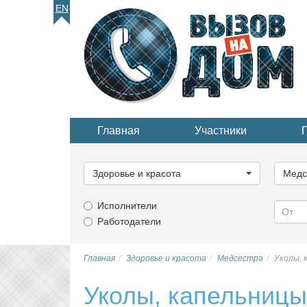
EN
Главная
Участники
Выберите
Выбер
категорию...
катего
Здоровье и красота
Медс
Исполнители
Работодатели
Главная
Здоровье и красота
Медсестра
Уколы, 
Уколы, капельницы