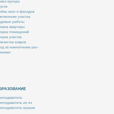
­воз му­со­ра
у­гое
й­ка окон и фа­са­дов
е­ле­не­ние участ­ка
­до­вые ра­бо­ты
ор­ка квар­ти­ры
ор­ка по­ме­ще­ний
ор­ка участ­ка
м­чист­ка ков­ров
од за ком­нат­ны­ми рас­
­ни­я­ми
БРАЗОВАНИЕ
е­по­да­ва­тель
е­по­да­ва­тель ин.яз
е­по­да­ва­тель му­зы­ки
­пе­ти­тор