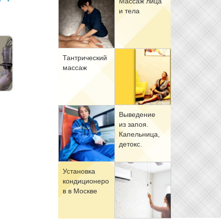
Мас­саж ли­ца
и те­ла
Тан­три­че­ский
мас­саж
Вы­ве­де­ние
из за­поя.
Ка­пель­ни­ца,
де­токс.
Уста­нов­ка
кон­ди­ци­о­не­ро
в в Москве