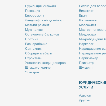
Бу­риль­щик сква­жин
Бо­токс для во­лос
Га­зов­щик
Ви­за­жист
Ев­ро­ре­монт
Врач
Ланд­шафт­ный ди­зай­нер
Кос­ме­то­лог
Мел­кий ре­монт
Мас­са­жист
Муж на час
Ма­стер ног­те­во­г
Остек­ле­ние бал­ко­нов
Мед­сест­ра
Плот­ник
Мик­роб­дей­динг 
Раз­но­ра­бо­чие
Нар­ко­лог
Сан­тех­ник
На­ра­щи­ва­ние во
Сбор­щик ме­бе­ли
На­ра­щи­ва­ние ре
Стро­и­тель
Па­рик­махер
Уста­нов­ка кон­ди­ци­о­не­ров
Пси­хи­атр
Шту­ка­тур-ма­ляр
Шу­га­ринг
Элек­трик
ЮРИДИЧЕСКИ
УСЛУГИ
Адво­кат
Дру­гое
Но­та­ри­ус