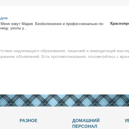
а дом
Краснояр
 Ме­ня зо­вут Ма­рия. Без­бо­лез­нен­но и про­фес­сио­наль­но по­
ни­цу, уко­лы у...
утствие надлежащего образования, лицензий и аккредитаций масте
ержание объявлений. Есть противопоказания, посоветуйтесь с врач
РАЗНОЕ
ДОМАШНИЙ
У
ПЕРСОНАЛ