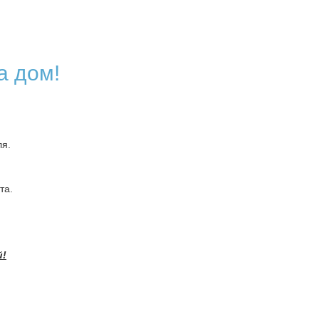
а дом!
я.
та.
й!