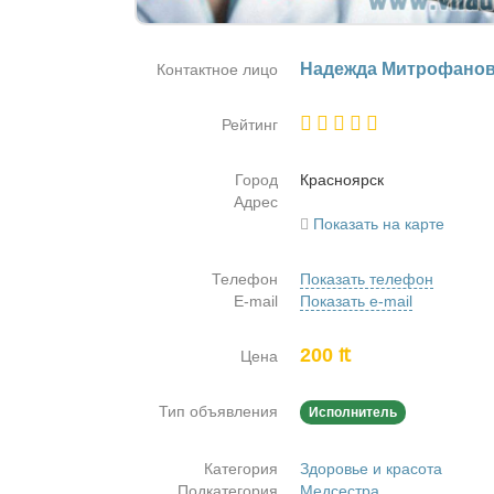
На­деж­да Мит­ро­фа­но­
Контактное лицо
Рейтинг
Город
Крас­но­ярск
Адрес
Показать на карте
Телефон
Показать телефон
E-mail
Показать e-mail
200 ₶
Цена
Тип объявления
Исполнитель
Категория
Здоровье и красота
Подкатегория
Медсестра