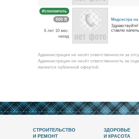
Исполнитель
500 ₶
Мед­сест­ра н
Здрав­ствуй­те!
став­лю ка­пель­
6 лет 10 мес.
назад
Администрация не несёт ответственности за отс
Администрация не несёт ответственность за сод
является публичной офертой.
СТРОИТЕЛЬСТВО
ЗДОРОВЬЕ
И РЕМОНТ
И КРАСОТА