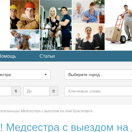
Помощь
Статьи
ите
Выберите
рию...
город...
естра
Выберите город...
Ключевые
₶
₶
слова
капельницы! Медсестра с выездом на дом! Красноярск.
! Медсестра с выездом на