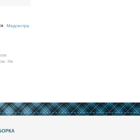
ск
Медсестра
ров.
ом. Не
БОРКА