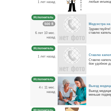
лю­бые инъ­ек­ци
1 лет назад
Исполнитель
500 ₶
Мед­сест­ра н
Здрав­ствуй­те!
став­лю ка­пель­
6 лет 10 мес.
назад
Исполнитель
Став­лю ка­пе
1 лет назад
Став­лю ка­пель
бое удоб­ное д
Исполнитель
Вы­езд ме­ди­ц
4 г. 11 мес.
Вы­езд ме­ди­ци
назад
мень­ше под­вер­
Исполнитель