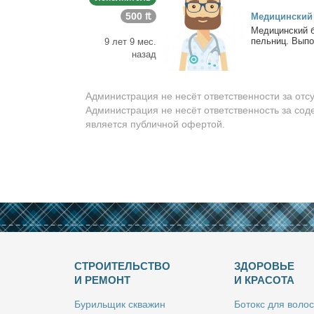
500 ₶
Ме­ди­цин­ский
Ме­ди­цин­ский 
пель­ниц. Вы­пол
9 лет 9 мес.
назад
Администрация не несёт ответственности за отс
Администрация не несёт ответственность за сод
является публичной офертой.
СТРОИТЕЛЬСТВО
ЗДОРОВЬЕ
И РЕМОНТ
И КРАСОТА
Бу­риль­щик сква­жин
Бо­токс для во­лос