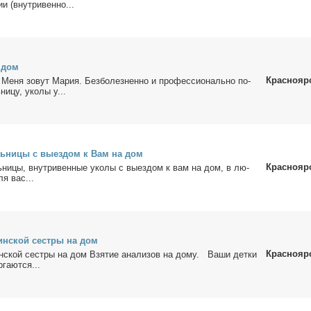
и (внут­ри­вен­но...
а дом
Краснояр
 Ме­ня зо­вут Ма­рия. Без­бо­лез­нен­но и про­фес­сио­наль­но по­
ни­цу, уко­лы у...
ль­ни­цы с вы­ез­дом к Вам на дом
Краснояр
­ни­цы, внут­ри­вен­ные уко­лы с вы­ез­дом к вам на дом, в лю­
ля вас...
ин­ской сест­ры на дом
Краснояр
н­ской сест­ры на дом Взя­тие ана­ли­зов на до­му. Ва­ши дет­ки
га­ют­ся...