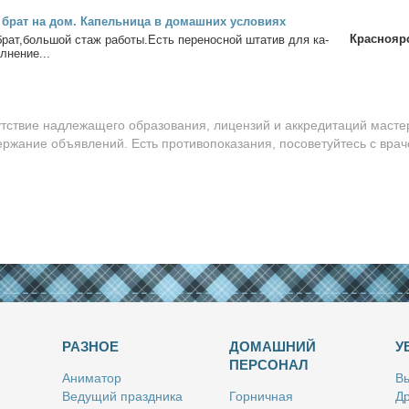
 брат на дом. Ка­пель­ни­ца в до­маш­них усло­ви­ях
Краснояр
брат,боль­шой стаж ра­бо­ты.Есть пе­ре­нос­ной шта­тив для ка­
­не­ние...
утствие надлежащего образования, лицензий и аккредитаций масте
ержание объявлений. Есть противопоказания, посоветуйтесь с врач
РАЗНОЕ
ДОМАШНИЙ
У
ПЕРСОНАЛ
Ани­ма­тор
Вы
Ве­ду­щий празд­ни­ка
Гор­нич­ная
Др