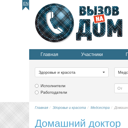
EN
Главная
Участники
Выберите
Выбер
категорию...
катего
Здоровье и красота
Медс
Исполнители
Работодатели
Главная
Здоровье и красота
Медсестра
Домашн
Домашний доктор