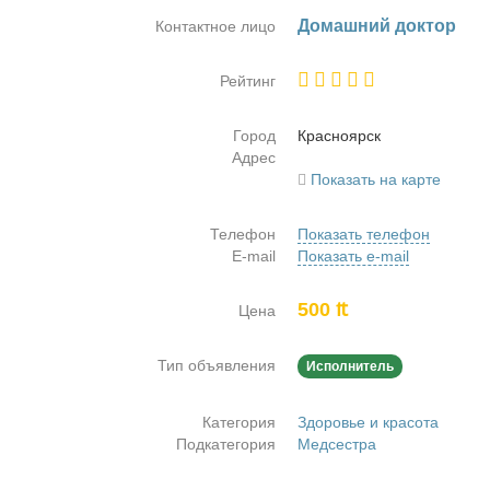
До­маш­ний док­тор
Контактное лицо
Рейтинг
Город
Крас­но­ярск
Адрес
Показать на карте
Телефон
Показать телефон
E-mail
Показать e-mail
500 ₶
Цена
Тип объявления
Исполнитель
Категория
Здоровье и красота
Подкатегория
Медсестра