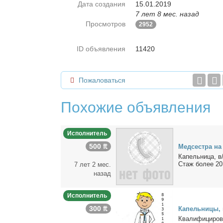
Дата создания
15.01.2019
7 лет 8 мес. назад
Просмотров
2952
ID объявления
11420
Пожаловаться
Похожие объявления
Исполнитель
500 ₶
Мед­сест­ра н
Ка­пель­ни­ца, в
Стаж бо­лее 20 
7 лет 2 мес.
назад
Исполнитель
300 ₶
Ка­пель­ни­цы,
Ква­ли­фи­ци­ро