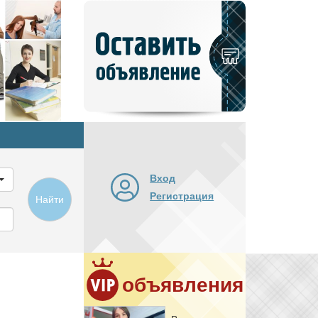
Добавить
новое
объявление
Вход
Регистрация
Найти
объявления