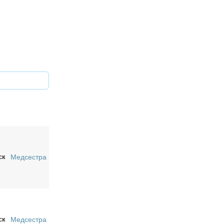
ск
Медсестра
ск
Медсестра