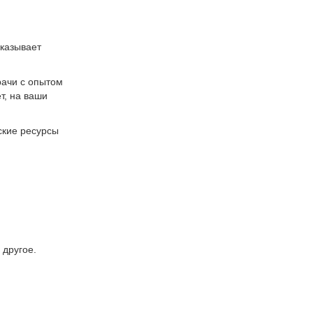
оказывает
рачи с опытом
т, на ваши
ские ресурсы
 другое.