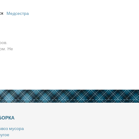
ск
Медсестра
ров.
ом. Не
БОРКА
­воз му­со­ра
у­гое