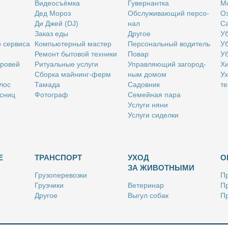
Ви­део­съём­ка
Гу­вер­нант­ка
Мо
Дед Мо­роз
Об­слу­жи­ва­ю­щий пер­со­
Оз
Ди Джей (DJ)
нал
Са
За­каз еды
Дру­гое
Уб
о сер­ви­са
Ком­пью­тер­ный ма­стер
Пер­со­наль­ный во­ди­тель
Уб
Ре­монт бы­то­вой тех­ни­ки
По­вар
Уб
бро­вей
Ри­ту­аль­ные услу­ги
Управ­ля­ю­щий за­го­род­
Хи
Сбор­ка май­нинг-ферм
ным до­мом
Ух
­лос
Та­ма­да
Са­дов­ник
те
с­ниц
Фо­то­граф
Се­мей­ная па­ра
Услу­ги ня­ни
Услу­ги си­дел­ки
Е
ТРАНСПОРТ
УХОД
О
ЗА ЖИВОТНЫМИ
Гру­зо­пе­ре­воз­ки
Пр
Груз­чи­ки
Ве­те­ри­нар
Пр
Дру­гое
Вы­гул со­бак
Пр
Ку­рьер
Дру­гое
Ре
Лич­ный во­ди­тель
Ки­но­лог
Так­си
Стриж­ка жи­вот­ных