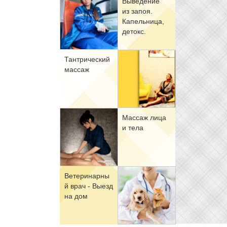
Вы­ве­де­ние
из за­поя.
Ка­пель­ни­ца,
де­токс.
Тан­три­че­ский
мас­саж
Мас­саж ли­ца
и те­ла
Ве­те­ри­нар­ны
й врач - Вы­езд
на дом