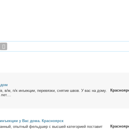
а дом
Краснояр
/в, в/м, п/к инъ­ек­ции, пе­ре­вяз­ки, сня­тие швов. У вас на до­му.
лет....
 инъ­ек­ции у Вас до­ма. Крас­но­ярск
Краснояр
­ван­ный, опыт­ный фельд­шер с выс­шей ка­те­го­ри­ей по­ста­вит