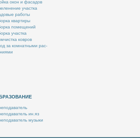
й­ка окон и фа­са­дов
е­ле­не­ние участ­ка
­до­вые ра­бо­ты
ор­ка квар­ти­ры
ор­ка по­ме­ще­ний
ор­ка участ­ка
м­чист­ка ков­ров
од за ком­нат­ны­ми рас­
­ни­я­ми
БРАЗОВАНИЕ
е­по­да­ва­тель
е­по­да­ва­тель ин.яз
е­по­да­ва­тель му­зы­ки
­пе­ти­тор