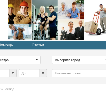
Помощь
Статьи
ите
Выберите
рию...
город...
естра
Выберите город...
Ключевые
₶
₶
слова
ий доктор