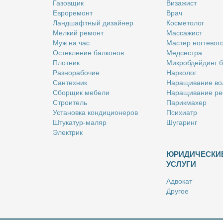
Га­зов­щик
Ви­за­жист
Ев­ро­ре­монт
Врач
Ланд­шафт­ный ди­зай­нер
Кос­ме­то­лог
Мел­кий ре­монт
Мас­са­жист
Муж на час
Ма­стер ног­те­во­г
Остек­ле­ние бал­ко­нов
Мед­сест­ра
Плот­ник
Мик­роб­дей­динг 
Раз­но­ра­бо­чие
Нар­ко­лог
Сан­тех­ник
На­ра­щи­ва­ние во
Сбор­щик ме­бе­ли
На­ра­щи­ва­ние ре
Стро­и­тель
Па­рик­махер
Уста­нов­ка кон­ди­ци­о­не­ров
Пси­хи­атр
Шту­ка­тур-ма­ляр
Шу­га­ринг
Элек­трик
ЮРИДИЧЕСКИ
УСЛУГИ
Адво­кат
Дру­гое
Но­та­ри­ус
Оцен­щик
Ри­эл­тор