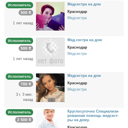
Мед­сест­ра на дом
Исполнитель
Краснодар
500 ₶
Медсестра
1 лет назад
Мед.сест­ра на дом
Исполнитель
Краснодар
500 ₶
Медсестра
1 лет назад
Мед­сест­ра на дом
Исполнитель
Краснодар
700 ₶
Медсестра
3 г. 3 мес.
назад
Круг­ло­су­точ­но Спе­ци­а­ли­зи­
Исполнитель
ро­ван­ная по­мощь мед­сест­
2 500 ₶
ры на до­му.
Краснодар