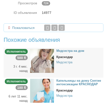
Просмотров
724
ID объявления
14977
Пожаловаться
Похожие объявления
Мед­сест­ра на дом
Исполнитель
Краснодар
500 ₶
Медсестра
3 г. 4 мес.
назад
Ка­пель­ни­цы на до­му Сня­тие
Исполнитель
ин­ток­си­ка­ции КРАСНОДАР
100 ₶
Краснодар
Медсестра
6 лет 11 мес.
назад