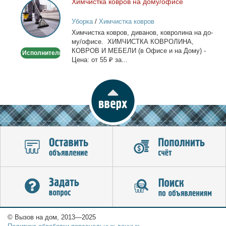
Хим­чист­ка ков­ров на до­му/офи­се
Химчистка
ковров
Уборка
/
Химчистка ковров
на
Хим­чист­ка ков­ров, ди­ва­нов, ков­ро­ли­на на до­
дому/
му/офи­се. ХИМЧИСТКА КОВРОЛИНА,
офисе
КОВРОВ И МЕБЕЛИ (в Офи­се и на До­му) -
Исполнитель
Це­на: от 55 ₽ за...
© Вызов на дом, 2013—2025