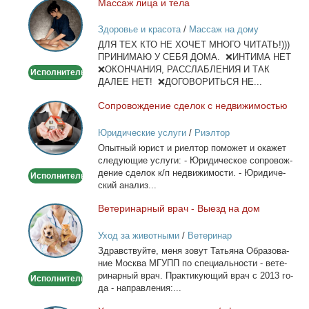
Мас­саж ли­ца и те­ла
Массаж
лица
Здоровье и красота
/
Массаж на дому
и
ДЛЯ ТЕХ КТО НЕ ХОЧЕТ МНОГО ЧИТАТЬ!)))
тела
ПРИНИМАЮ У СЕБЯ ДОМА. ❌ИНТИМА НЕТ
❌ОКОНЧАНИЯ, РАССЛАБЛЕНИЯ И ТАК
Исполнитель
ДАЛЕЕ НЕТ! ❌ДОГОВОРИТЬСЯ НЕ...
Со­про­вож­де­ние сде­лок с недви­жи­мо­стью
Сопровождение
сделок
Юридические услуги
/
Риэлтор
с
Опыт­ный юрист и ри­ел­тор по­мо­жет и ока­жет
недвижимостью
сле­ду­ю­щие услу­ги: - Юри­ди­че­ское со­про­вож­
де­ние сде­лок к/п недви­жи­мо­сти. - Юри­ди­че­
Исполнитель
ский ана­лиз...
Ве­те­ри­нар­ный врач - Вы­езд на дом
Ветеринарный
врач
Уход за животными
/
Ветеринар
-
Здрав­ствуй­те, ме­ня зо­вут Та­тья­на Об­ра­зо­ва­
Выезд
ние Москва МГУПП по спе­ци­аль­но­сти - ве­те­
на
ри­нар­ный врач. Прак­ти­ку­ю­щий врач с 2013 го­
Исполнитель
дом
да - на­прав­ле­ния:...