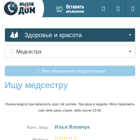
Добавить
Вход на са
Поиск
новое
объявление
Здоровье и красота
Медсестра
Все объявления подкатегории
Ищу медсестру
Нужна медсестра проколоть курс п/к уколов. Три раза в неделю. Могу приезжать
сам либо рано утром, либо после 23:00.
Илья Ялов­чук
Конт. лицо
Рейтинг