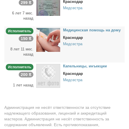
Краснодар
299 ₶
Медсестра
6 лет 7 мес.
назад
Ме­ди­цин­ская по­мощь на до­му
Исполнитель
Краснодар
150 ₶
Медсестра
8 лет 11 мес.
назад
Ка­пель­ни­цы, инъ­ек­ции
Исполнитель
Краснодар
200 ₶
Медсестра
1 лет назад
Администрация не несёт ответственности за отсутствие
надлежащего образования, лицензий и аккредитаций
мастеров. Администрация не несёт ответственность за
содержание объявлений. Есть противопоказания,