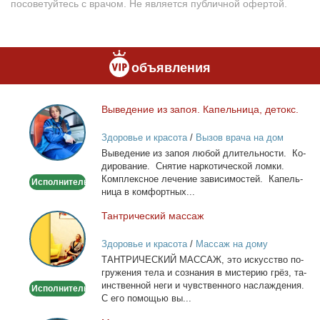
посоветуйтесь с врачом. Не является публичной офертой.
объявления
Вы­ве­де­ние из за­поя. Ка­пель­ни­ца, де­токс.
Выведение
из
Здоровье и красота
/
Вызов врача на дом
запоя.
Вы­ве­де­ние из за­поя лю­бой дли­тель­но­сти. Ко­
Капельница,
ди­ро­ва­ние. Сня­тие нар­ко­ти­че­ской лом­ки.
детокс.
Ком­плекс­ное ле­че­ние за­ви­си­мо­стей. Ка­пель­
Исполнитель
ни­ца в ком­форт­ных...
Тан­три­че­ский мас­саж
Тантрический
массаж
Здоровье и красота
/
Массаж на дому
ТАНТРИЧЕСКИЙ МАССАЖ, это ис­кус­ство по­
гру­же­ния те­ла и со­зна­ния в ми­сте­рию грёз, та­
ин­ствен­ной неги и чув­ствен­но­го на­сла­жде­ния.
Исполнитель
С его по­мо­щью вы...