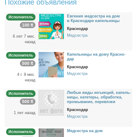
Похожие объявления
Ев­ге­ния мед­сест­ра на дом
Исполнитель
в Крас­но­да­ре ка­пель­ни­цы
100 ₶
Краснодар
Медсестра
6 лет 7 мес.
назад
Ка­пель­ни­цы на до­му Крас­но­
Исполнитель
дар
500 ₶
Краснодар
Медсестра
4 г. 9 мес.
назад
Лю­бые ви­ды инъ­ек­ций, ка­пель­
Исполнитель
ни­цы, ка­те­те­ры, об­ра­бот­ка,
500 ₶
про­мы­ва­ние, пе­ре­вяз­ки
Краснодар
1 лет назад
Медсестра
Мед­сест­ра на дом
Исполнитель