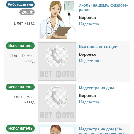
Работодатель
Уко­лы на до­му, физио­те­
ра­пия
200 ₶
Воронеж
1 лет назад
Медсестра
Исполнитель
Все ви­ды инъ­ек­ций
Воронеж
8 лет 12 мес.
назад
Медсестра
Исполнитель
Мед­сест­ра на дом
Воронеж
9 лет 2 мес.
назад
Медсестра
Исполнитель
Мед­сест­ра на дом (Ка­
пель­ни­цы и инъ­ек­ции)