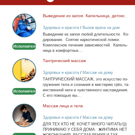
Вы­ве­де­ние из за­поя. Ка­пель­ни­ца, де­токс.
Выведение
из
Здоровье и красота
/
Вызов врача на дом
запоя.
Вы­ве­де­ние из за­поя лю­бой дли­тель­но­сти. Ко­
Капельница,
ди­ро­ва­ние. Сня­тие нар­ко­ти­че­ской лом­ки.
детокс.
Ком­плекс­ное ле­че­ние за­ви­си­мо­стей. Ка­пель­
Исполнитель
ни­ца в ком­форт­ных...
Тан­три­че­ский мас­саж
Тантрический
массаж
Здоровье и красота
/
Массаж на дому
ТАНТРИЧЕСКИЙ МАССАЖ, это ис­кус­ство по­
гру­же­ния те­ла и со­зна­ния в ми­сте­рию грёз, та­
ин­ствен­ной неги и чув­ствен­но­го на­сла­жде­ния.
Исполнитель
С его по­мо­щью вы...
Мас­саж ли­ца и те­ла
Массаж
лица
Здоровье и красота
/
Массаж на дому
и
ДЛЯ ТЕХ КТО НЕ ХОЧЕТ МНОГО ЧИТАТЬ!)))
тела
ПРИНИМАЮ У СЕБЯ ДОМА. ❌ИНТИМА НЕТ
❌ОКОНЧАНИЯ, РАССЛАБЛЕНИЯ И ТАК