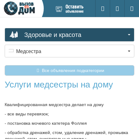
Добавить
Вход на са
Поиск
новое
объявление
Здоровье и красота
Медсестра
Все объявления подкатегории
Услуги медсестры на дому
Квалифицированная медсестра делает на дому
- все виды перевязок;
- постановка мочевого катетера Фоллея
- обработка дренажей, стом, удаление дренажей, промывка
дренажей, стом, очистительные клизмы,