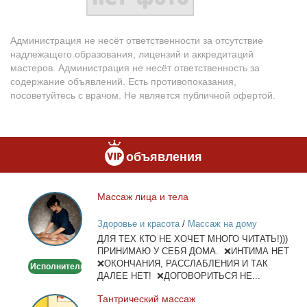
Администрация не несёт ответственности за отсутствие
надлежащего образования, лицензий и аккредитаций
мастеров. Администрация не несёт ответственность за
содержание объявлений. Есть противопоказания,
посоветуйтесь с врачом. Не является публичной офертой.
объявления
Мас­саж ли­ца и те­ла
Массаж
лица
Здоровье и красота
/
Массаж на дому
и
ДЛЯ ТЕХ КТО НЕ ХОЧЕТ МНОГО ЧИТАТЬ!)))
тела
ПРИНИМАЮ У СЕБЯ ДОМА. ❌ИНТИМА НЕТ
❌ОКОНЧАНИЯ, РАССЛАБЛЕНИЯ И ТАК
Исполнитель
ДАЛЕЕ НЕТ! ❌ДОГОВОРИТЬСЯ НЕ...
Тан­три­че­ский мас­саж
Тантрический