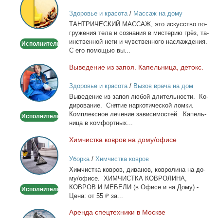
массаж
Здоровье и красота
/
Массаж на дому
ТАНТРИЧЕСКИЙ МАССАЖ, это ис­кус­ство по­
гру­же­ния те­ла и со­зна­ния в ми­сте­рию грёз, та­
ин­ствен­ной неги и чув­ствен­но­го на­сла­жде­ния.
Исполнитель
С его по­мо­щью вы...
Вы­ве­де­ние из за­поя. Ка­пель­ни­ца, де­токс.
Выведение
из
Здоровье и красота
/
Вызов врача на дом
запоя.
Вы­ве­де­ние из за­поя лю­бой дли­тель­но­сти. Ко­
Капельница,
ди­ро­ва­ние. Сня­тие нар­ко­ти­че­ской лом­ки.
детокс.
Ком­плекс­ное ле­че­ние за­ви­си­мо­стей. Ка­пель­
Исполнитель
ни­ца в ком­форт­ных...
Хим­чист­ка ков­ров на до­му/офи­се
Химчистка
ковров
Уборка
/
Химчистка ковров
на
Хим­чист­ка ков­ров, ди­ва­нов, ков­ро­ли­на на до­
дому/
му/офи­се. ХИМЧИСТКА КОВРОЛИНА,
офисе
КОВРОВ И МЕБЕЛИ (в Офи­се и на До­му) -
Исполнитель
Це­на: от 55 ₽ за...
Арен­да спец­тех­ни­ки в Москве
Аренда