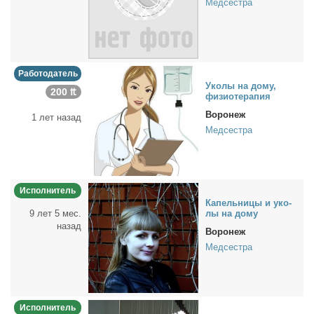
Медсестра
Работодатель
Уко­лы на до­му,
200 ₶
физио­те­ра­пия
Воронеж
1 лет назад
Медсестра
Исполнитель
Ка­пель­ни­цы и уко­
9 лет 5 мес.
лы на до­му
назад
Воронеж
Медсестра
Исполнитель