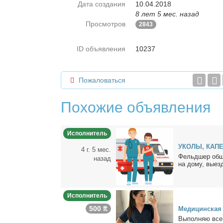
Дата создания
10.04.2018
8 лет 5 мес. назад
Просмотров
2843
ID объявления
10237
Пожаловаться
Похожие объявления
Исполнитель
УКОЛЫ, КАП
4 г. 5 мес.
Фельд­шер об­ще
назад
на до­му, вы­ез
Исполнитель
500 ₶
Ме­ди­цин­ская
Вы­пол­няю все 