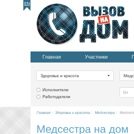
EN
Главная
Участники
Выберите
Выбер
категорию...
катего
Здоровье и красота
Медс
Исполнители
Работодатели
Главная
Здоровье и красота
Медсестра
Медсест
Медсестра на дом