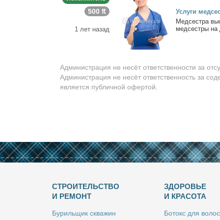
500 ₶
Услу­ги мед­се
Мед­сест­ра выс
мед­сест­ры на д
1 лет назад
Администрация не несёт ответственности за отс
Администрация не несёт ответственность за сод
является публичной офертой.
СТРОИТЕЛЬСТВО
ЗДОРОВЬЕ
И РЕМОНТ
И КРАСОТА
Бу­риль­щик сква­жин
Бо­токс для во­лос