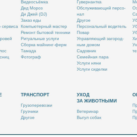
Ви­део­съём­ка
Гу­вер­нант­ка
Мо
Дед Мо­роз
Об­слу­жи­ва­ю­щий пер­со­
Оз
Ди Джей (DJ)
нал
Са
За­каз еды
Дру­гое
Уб
о сер­ви­са
Ком­пью­тер­ный ма­стер
Пер­со­наль­ный во­ди­тель
Уб
Ре­монт бы­то­вой тех­ни­ки
По­вар
Уб
бро­вей
Ри­ту­аль­ные услу­ги
Управ­ля­ю­щий за­го­род­
Хи
Сбор­ка май­нинг-ферм
ным до­мом
Ух
­лос
Та­ма­да
Са­дов­ник
те
с­ниц
Фо­то­граф
Се­мей­ная па­ра
Услу­ги ня­ни
Услу­ги си­дел­ки
Е
ТРАНСПОРТ
УХОД
О
ЗА ЖИВОТНЫМИ
Гру­зо­пе­ре­воз­ки
Пр
Груз­чи­ки
Ве­те­ри­нар
Пр
Дру­гое
Вы­гул со­бак
Пр
Ку­рьер
Дру­гое
Ре
Лич­ный во­ди­тель
Ки­но­лог
Так­си
Стриж­ка жи­вот­ных