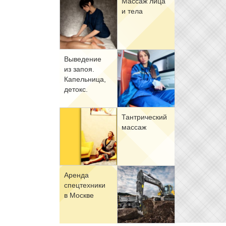
Мас­саж ли­ца
и те­ла
Вы­ве­де­ние
из за­поя.
Ка­пель­ни­ца,
де­токс.
Тан­три­че­ский
мас­саж
Арен­да
спец­тех­ни­ки
в Москве