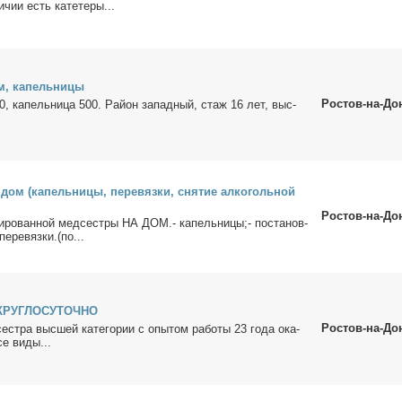
­чии есть ка­те­те­ры...
м, ка­пель­ни­цы
Ростов-на-До
0, ка­пель­ни­ца 500. Рай­он за­пад­ный, стаж 16 лет, выс­
я
дом (ка­пель­ни­цы, пе­ре­вяз­ки, сня­тие ал­ко­голь­ной
Ростов-на-До
и­ро­ван­ной мед­сест­ры НА ДОМ.- ка­пель­ни­цы;- по­ста­нов­
пе­ре­вяз­ки.(по...
КРУГЛОСУТОЧНО
Ростов-на-До
ест­ра выс­шей ка­те­го­рии с опы­том ра­бо­ты 23 го­да ока­
е ви­ды...