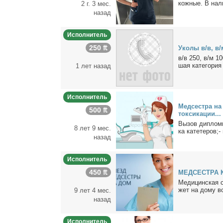
кож­ные. В на­ли
2 г. 3 мес.
назад
Исполнитель
250 ₶
Уко­лы в/в, в/
в/в 250, в/м 10
шая ка­те­го­ри
1 лет назад
Исполнитель
Мед­сест­ра на 
500 ₶
ток­си­ка­ции...
Вы­зов ди­пло­м
8 лет 9 мес.
ка ка­те­те­ров;- 
назад
Исполнитель
450 ₶
МЕДСЕСТРА 
Ме­ди­цин­ская с
жет на до­му вс
9 лет 4 мес.
назад
Исполнитель