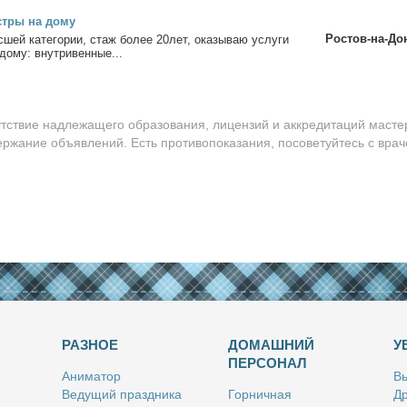
ст­ры на до­му
Ростов-на-До
­шей ка­те­го­рии, стаж бо­лее 20лет, ока­зы­ваю услу­ги
о­му: внут­ри­вен­ные...
утствие надлежащего образования, лицензий и аккредитаций масте
ержание объявлений. Есть противопоказания, посоветуйтесь с врач
РАЗНОЕ
ДОМАШНИЙ
У
ПЕРСОНАЛ
Ани­ма­тор
Вы
Ве­ду­щий празд­ни­ка
Гор­нич­ная
Др