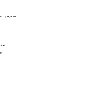
х средств.
ваю
в