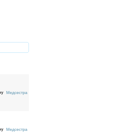
ну
Медсестра
ну
Медсестра