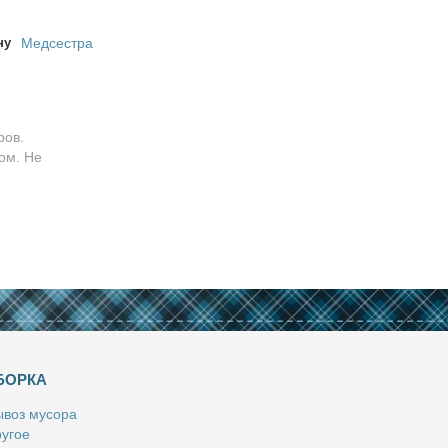
ну
Медсестра
ров.
ом. Не
БОРКА
­воз му­со­ра
у­гое