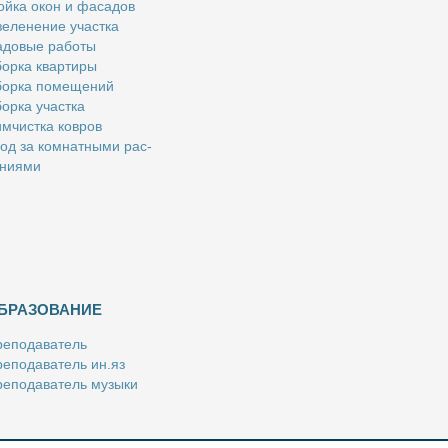
й­ка окон и фа­са­дов
е­ле­не­ние участ­ка
­до­вые ра­бо­ты
ор­ка квар­ти­ры
ор­ка по­ме­ще­ний
ор­ка участ­ка
м­чист­ка ков­ров
од за ком­нат­ны­ми рас­
­ни­я­ми
БРАЗОВАНИЕ
е­по­да­ва­тель
е­по­да­ва­тель ин.яз
е­по­да­ва­тель му­зы­ки
­пе­ти­тор