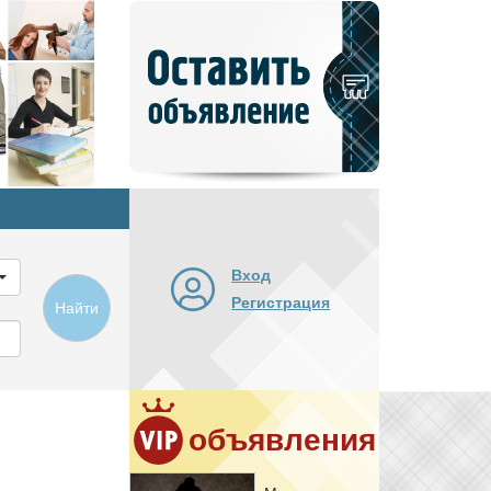
Добавить
новое
объявление
Вход
Регистрация
Найти
объявления