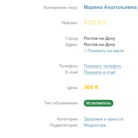
Ма­ри­на Ана­то­льев­на
Контактное лицо
Рейтинг
Город
Ро­стов-на-До­ну
Адрес
Ро­стов-на-До­ну
Показать на карте
Телефон
Показать телефон
E-mail
Показать e-mail
300 ₶
Цена
Тип объявления
Исполнитель
Категория
Здоровье и красота
Подкатегория
Медсестра