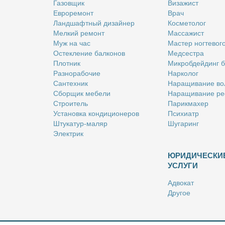
Га­зов­щик
Ви­за­жист
Ев­ро­ре­монт
Врач
Ланд­шафт­ный ди­зай­нер
Кос­ме­то­лог
Мел­кий ре­монт
Мас­са­жист
Муж на час
Ма­стер ног­те­во­г
Остек­ле­ние бал­ко­нов
Мед­сест­ра
Плот­ник
Мик­роб­дей­динг 
Раз­но­ра­бо­чие
Нар­ко­лог
Сан­тех­ник
На­ра­щи­ва­ние во
Сбор­щик ме­бе­ли
На­ра­щи­ва­ние ре
Стро­и­тель
Па­рик­махер
Уста­нов­ка кон­ди­ци­о­не­ров
Пси­хи­атр
Шту­ка­тур-ма­ляр
Шу­га­ринг
Элек­трик
ЮРИДИЧЕСКИ
УСЛУГИ
Адво­кат
Дру­гое
Но­та­ри­ус
Оцен­щик
Ри­эл­тор