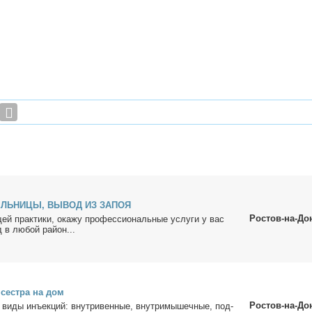
ЕЛЬНИЦЫ, ВЫВОД ИЗ ЗАПОЯ
Ростов-на-До
й прак­ти­ки, ока­жу про­фес­сио­наль­ные услу­ги у вас
д в лю­бой рай­он...
 сест­ра на дом
Ростов-на-До
ви­ды инъ­ек­ций: внут­ри­вен­ные, внут­ри­мы­шеч­ные, под­