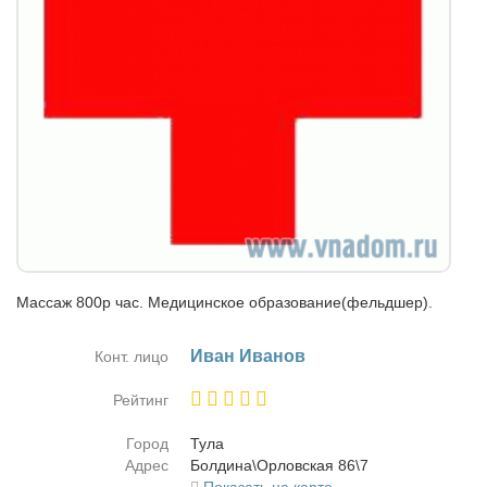
Массаж 800р час. Медицинское образование(фельдшер).
Иван Ива­нов
Конт. лицо
Рейтинг
Город
Ту­ла
Адрес
Бол­ди­на\Орловская 86\7