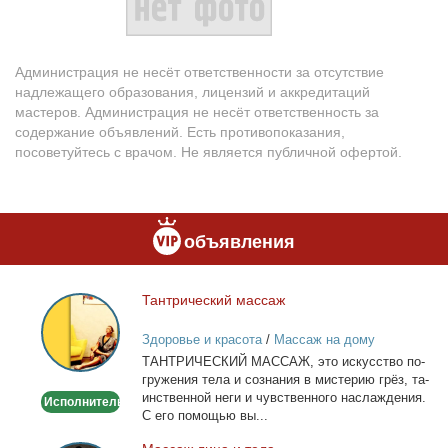
Администрация не несёт ответственности за отсутствие
надлежащего образования, лицензий и аккредитаций
мастеров. Администрация не несёт ответственность за
содержание объявлений. Есть противопоказания,
посоветуйтесь с врачом. Не является публичной офертой.
объявления
Тан­три­че­ский мас­саж
Тантрический
массаж
Здоровье и красота
/
Массаж на дому
ТАНТРИЧЕСКИЙ МАССАЖ, это ис­кус­ство по­
гру­же­ния те­ла и со­зна­ния в ми­сте­рию грёз, та­
ин­ствен­ной неги и чув­ствен­но­го на­сла­жде­ния.
Исполнитель
С его по­мо­щью вы...