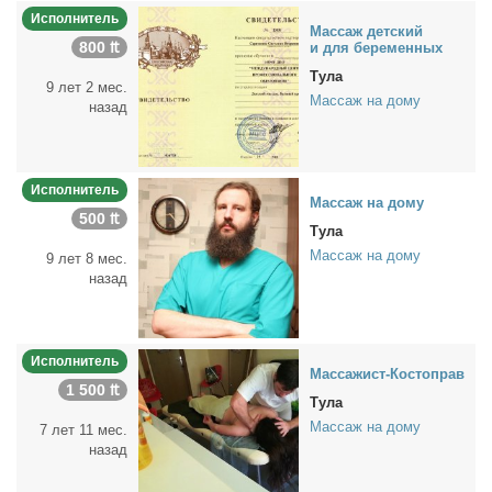
Исполнитель
Мас­саж дет­ский
800 ₶
и для бе­ре­мен­ных
Тула
9 лет 2 мес.
Массаж на дому
назад
Исполнитель
Мас­саж на до­му
500 ₶
Тула
Массаж на дому
9 лет 8 мес.
назад
Исполнитель
Мас­са­жист-Ко­сто­прав
1 500 ₶
Тула
Массаж на дому
7 лет 11 мес.
назад