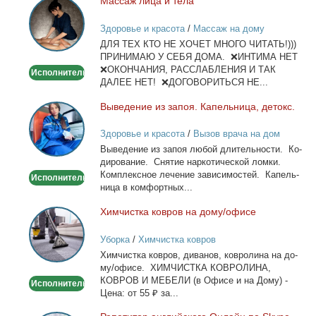
Мас­саж ли­ца и те­ла
Массаж
лица
Здоровье и красота
/
Массаж на дому
и
ДЛЯ ТЕХ КТО НЕ ХОЧЕТ МНОГО ЧИТАТЬ!)))
тела
ПРИНИМАЮ У СЕБЯ ДОМА. ❌ИНТИМА НЕТ
❌ОКОНЧАНИЯ, РАССЛАБЛЕНИЯ И ТАК
Исполнитель
ДАЛЕЕ НЕТ! ❌ДОГОВОРИТЬСЯ НЕ...
Вы­ве­де­ние из за­поя. Ка­пель­ни­ца, де­токс.
Выведение
из
Здоровье и красота
/
Вызов врача на дом
запоя.
Вы­ве­де­ние из за­поя лю­бой дли­тель­но­сти. Ко­
Капельница,
ди­ро­ва­ние. Сня­тие нар­ко­ти­че­ской лом­ки.
детокс.
Ком­плекс­ное ле­че­ние за­ви­си­мо­стей. Ка­пель­
Исполнитель
ни­ца в ком­форт­ных...
Хим­чист­ка ков­ров на до­му/офи­се
Химчистка
ковров
Уборка
/
Химчистка ковров
на
Хим­чист­ка ков­ров, ди­ва­нов, ков­ро­ли­на на до­
дому/
му/офи­се. ХИМЧИСТКА КОВРОЛИНА,
офисе
КОВРОВ И МЕБЕЛИ (в Офи­се и на До­му) -
Исполнитель
Це­на: от 55 ₽ за...