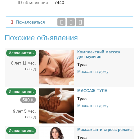
ID объявления
7440
Пожаловаться
Похожие объявления
Ком­плекс­ний мас­саж
Исполнитель
для муж­чин
8 лет 11 мес.
Тула
назад
Массаж на дому
МАССАЖ ТУЛА
Исполнитель
Тула
500 ₶
Массаж на дому
9 лет 5 мес.
назад
Мас­саж ан­ти-стресс ре­лакс
Исполнитель
Тула