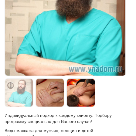
Индивидуальный подход к каждому клиенту. Подберу
программу специально для Вашего случая!
Виды массажа для мужчин, женщин и детей: