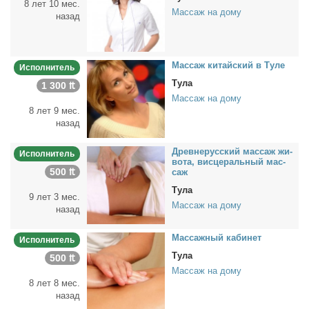
8 лет 10 мес.
Массаж на дому
назад
Мас­саж ки­тай­ский в Ту­ле
Исполнитель
Тула
1 300 ₶
Массаж на дому
8 лет 9 мес.
назад
Древ­не­рус­ский мас­саж жи­
Исполнитель
во­та, вис­це­раль­ный мас­
500 ₶
саж
Тула
9 лет 3 мес.
Массаж на дому
назад
Мас­саж­ный ка­бинет
Исполнитель
Тула
500 ₶
Массаж на дому
8 лет 8 мес.
назад