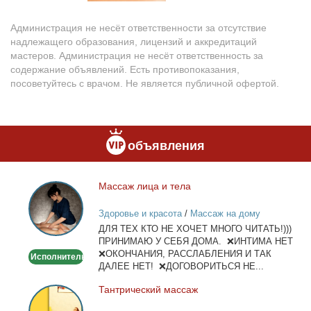
Администрация не несёт ответственности за отсутствие
надлежащего образования, лицензий и аккредитаций
мастеров. Администрация не несёт ответственность за
содержание объявлений. Есть противопоказания,
посоветуйтесь с врачом. Не является публичной офертой.
объявления
Мас­саж ли­ца и те­ла
Массаж
лица
Здоровье и красота
/
Массаж на дому
и
ДЛЯ ТЕХ КТО НЕ ХОЧЕТ МНОГО ЧИТАТЬ!)))
тела
ПРИНИМАЮ У СЕБЯ ДОМА. ❌ИНТИМА НЕТ
❌ОКОНЧАНИЯ, РАССЛАБЛЕНИЯ И ТАК
Исполнитель
ДАЛЕЕ НЕТ! ❌ДОГОВОРИТЬСЯ НЕ...
Тан­три­че­ский мас­саж
Тантрический
массаж