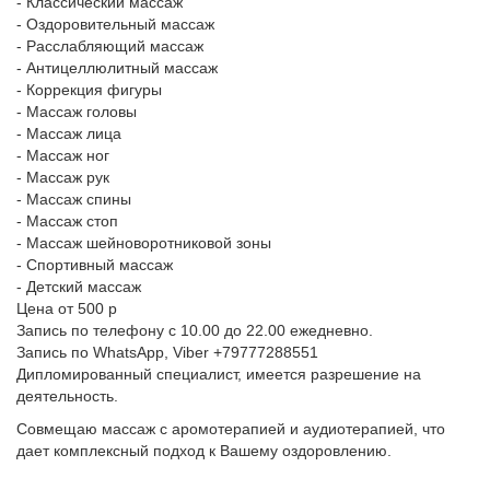
- Классический массаж
- Оздоровительный массаж
- Расслабляющий массаж
- Антицеллюлитный массаж
- Коррекция фигуры
- Массаж головы
- Массаж лица
- Массаж ног
- Массаж рук
- Массаж спины
- Массаж стоп
- Массаж шейноворотниковой зоны
- Спортивный массаж
- Детский массаж
Цена от 500 р
Запись по телефону с 10.00 до 22.00 ежедневно.
Запись по WhatsApp, Viber +79777288551
Дипломированный специалист, имеется разрешение на
деятельность.
Совмещаю массаж с аромотерапией и аудиотерапией, что
дает комплексный подход к Вашему оздоровлению.