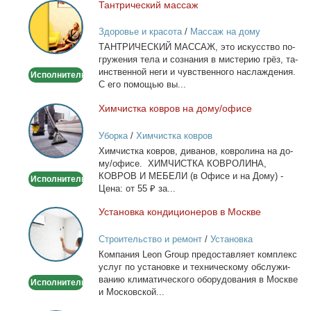
Тан­три­че­ский мас­саж
Тантрический
массаж
Здоровье и красота
/
Массаж на дому
ТАНТРИЧЕСКИЙ МАССАЖ, это ис­кус­ство по­
гру­же­ния те­ла и со­зна­ния в ми­сте­рию грёз, та­
ин­ствен­ной неги и чув­ствен­но­го на­сла­жде­ния.
Исполнитель
С его по­мо­щью вы...
Хим­чист­ка ков­ров на до­му/офи­се
Химчистка
ковров
Уборка
/
Химчистка ковров
на
Хим­чист­ка ков­ров, ди­ва­нов, ков­ро­ли­на на до­
дому/
му/офи­се. ХИМЧИСТКА КОВРОЛИНА,
офисе
КОВРОВ И МЕБЕЛИ (в Офи­се и на До­му) -
Исполнитель
Це­на: от 55 ₽ за...
Уста­нов­ка кон­ди­ци­о­не­ров в Москве
Установка
кондиционеров
Строительство и ремонт
/
Установка
в
кондиционеров
Ком­па­ния Leon Group предо­став­ля­ет ком­плекс
Москве
услуг по уста­нов­ке и тех­ни­че­ско­му об­слу­жи­
ва­нию кли­ма­ти­че­ско­го обо­ру­до­ва­ния в Москве
Исполнитель
и Мос­ков­ской...