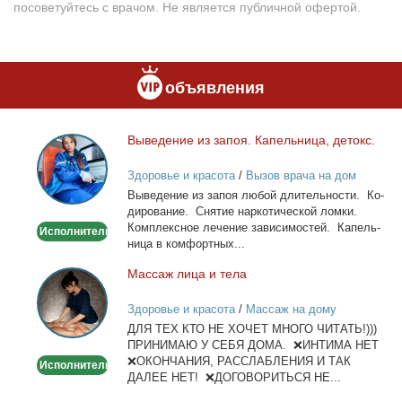
посоветуйтесь с врачом. Не является публичной офертой.
объявления
Вы­ве­де­ние из за­поя. Ка­пель­ни­ца, де­токс.
Выведение
из
Здоровье и красота
/
Вызов врача на дом
запоя.
Вы­ве­де­ние из за­поя лю­бой дли­тель­но­сти. Ко­
Капельница,
ди­ро­ва­ние. Сня­тие нар­ко­ти­че­ской лом­ки.
детокс.
Ком­плекс­ное ле­че­ние за­ви­си­мо­стей. Ка­пель­
Исполнитель
ни­ца в ком­форт­ных...
Мас­саж ли­ца и те­ла
Массаж
лица
Здоровье и красота
/
Массаж на дому
и
ДЛЯ ТЕХ КТО НЕ ХОЧЕТ МНОГО ЧИТАТЬ!)))
тела
ПРИНИМАЮ У СЕБЯ ДОМА. ❌ИНТИМА НЕТ
❌ОКОНЧАНИЯ, РАССЛАБЛЕНИЯ И ТАК
Исполнитель
ДАЛЕЕ НЕТ! ❌ДОГОВОРИТЬСЯ НЕ...