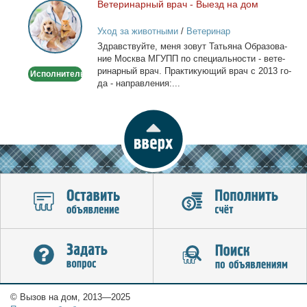
Ве­те­ри­нар­ный врач - Вы­езд на дом
Ветеринарный
врач
Уход за животными
/
Ветеринар
-
Здрав­ствуй­те, ме­ня зо­вут Та­тья­на Об­ра­зо­ва­
Выезд
ние Москва МГУПП по спе­ци­аль­но­сти - ве­те­
на
ри­нар­ный врач. Прак­ти­ку­ю­щий врач с 2013 го­
Исполнитель
дом
да - на­прав­ле­ния:...
© Вызов на дом, 2013—2025