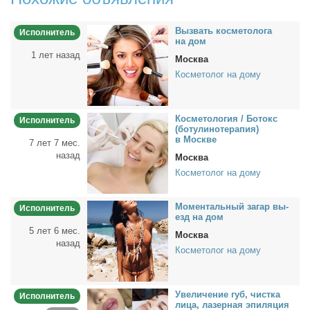
Вы­звать кос­ме­то­ло­га
Исполнитель
на дом
1 лет назад
Москва
Косметолог на дому
Кос­ме­то­ло­гия / Бо­токс
Исполнитель
(бо­ту­ли­но­те­ра­пия)
в Москве
7 лет 7 мес.
назад
Москва
Косметолог на дому
Мо­мен­таль­ный за­гар вы­
Исполнитель
езд на дом
5 лет 6 мес.
Москва
назад
Косметолог на дому
Уве­ли­че­ние губ, чист­ка
Исполнитель
ли­ца, ла­зер­ная эпи­ля­ция