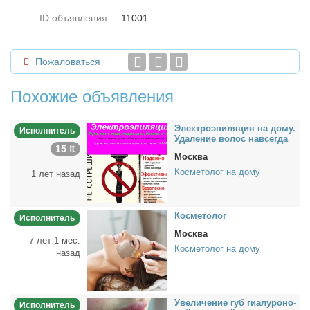
ID объявления
11001
Пожаловаться
Похожие объявления
Элек­тро­эпи­ля­ция на до­му.
Исполнитель
Уда­ле­ние во­лос на­все­гда
15 ₶
Москва
Косметолог на дому
1 лет назад
Кос­ме­то­лог
Исполнитель
Москва
7 лет 1 мес.
Косметолог на дому
назад
Уве­ли­че­ние губ ги­а­лу­ро­но­
Исполнитель