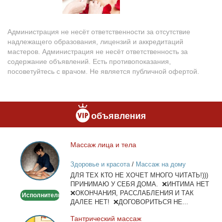
Администрация не несёт ответственности за отсутствие
надлежащего образования, лицензий и аккредитаций
мастеров. Администрация не несёт ответственность за
содержание объявлений. Есть противопоказания,
посоветуйтесь с врачом. Не является публичной офертой.
объявления
Мас­саж ли­ца и те­ла
Массаж
лица
Здоровье и красота
/
Массаж на дому
и
ДЛЯ ТЕХ КТО НЕ ХОЧЕТ МНОГО ЧИТАТЬ!)))
тела
ПРИНИМАЮ У СЕБЯ ДОМА. ❌ИНТИМА НЕТ
❌ОКОНЧАНИЯ, РАССЛАБЛЕНИЯ И ТАК
Исполнитель
ДАЛЕЕ НЕТ! ❌ДОГОВОРИТЬСЯ НЕ...
Тан­три­че­ский мас­саж
Тантрический