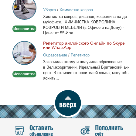
ковров
Уборка
/
Химчистка ковров
на
Хим­чист­ка ков­ров, ди­ва­нов, ков­ро­ли­на на до­
дому/
му/офи­се. ХИМЧИСТКА КОВРОЛИНА,
офисе
КОВРОВ И МЕБЕЛИ (в Офи­се и на До­му) -
Исполнитель
Це­на: от 55 ₽ за...
Ре­пе­ти­тор ан­глий­ско­го Он­лайн по Skype
Репетитор
или WhatsApp
английского
Образование
/
Репетитор
Онлайн
За­кон­чи­ла шко­лу и по­лу­чи­ла об­ра­зо­ва­ние
по
в Ве­ли­ко­бри­та­нии. Иде­аль­ный Бри­тан­ский ак­
Skype
цент. В от­ли­чие от но­си­те­лей язы­ка, мо­гу объ­
Исполнитель
или
яс­нить...
WhatsApp