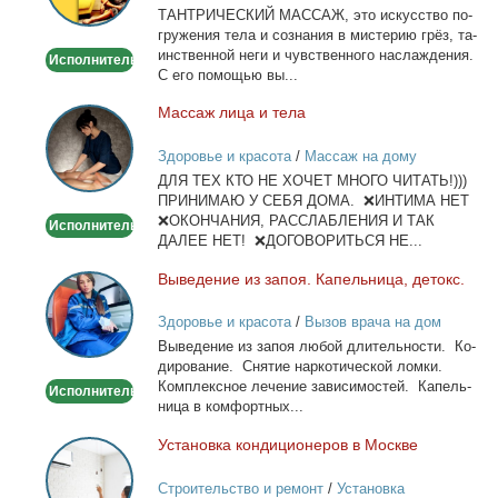
ТАНТРИЧЕСКИЙ МАССАЖ, это ис­кус­ство по­
гру­же­ния те­ла и со­зна­ния в ми­сте­рию грёз, та­
ин­ствен­ной неги и чув­ствен­но­го на­сла­жде­ния.
Исполнитель
С его по­мо­щью вы...
Мас­саж ли­ца и те­ла
Массаж
лица
Здоровье и красота
/
Массаж на дому
и
ДЛЯ ТЕХ КТО НЕ ХОЧЕТ МНОГО ЧИТАТЬ!)))
тела
ПРИНИМАЮ У СЕБЯ ДОМА. ❌ИНТИМА НЕТ
❌ОКОНЧАНИЯ, РАССЛАБЛЕНИЯ И ТАК
Исполнитель
ДАЛЕЕ НЕТ! ❌ДОГОВОРИТЬСЯ НЕ...
Вы­ве­де­ние из за­поя. Ка­пель­ни­ца, де­токс.
Выведение
из
Здоровье и красота
/
Вызов врача на дом
запоя.
Вы­ве­де­ние из за­поя лю­бой дли­тель­но­сти. Ко­
Капельница,
ди­ро­ва­ние. Сня­тие нар­ко­ти­че­ской лом­ки.
детокс.
Ком­плекс­ное ле­че­ние за­ви­си­мо­стей. Ка­пель­
Исполнитель
ни­ца в ком­форт­ных...
Уста­нов­ка кон­ди­ци­о­не­ров в Москве
Установка
кондиционеров
Строительство и ремонт
/
Установка
в