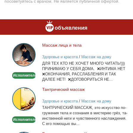
посоветуйтесь с врачом. Не является публичной офертой.
объявления
Мас­саж ли­ца и те­ла
Массаж
лица
Здоровье и красота
/
Массаж на дому
и
ДЛЯ ТЕХ КТО НЕ ХОЧЕТ МНОГО ЧИТАТЬ!)))
тела
ПРИНИМАЮ У СЕБЯ ДОМА. ❌ИНТИМА НЕТ
❌ОКОНЧАНИЯ, РАССЛАБЛЕНИЯ И ТАК
Исполнитель
ДАЛЕЕ НЕТ! ❌ДОГОВОРИТЬСЯ НЕ...
Тан­три­че­ский мас­саж
Тантрический
массаж
Здоровье и красота
/
Массаж на дому
ТАНТРИЧЕСКИЙ МАССАЖ, это ис­кус­ство по­
гру­же­ния те­ла и со­зна­ния в ми­сте­рию грёз, та­
ин­ствен­ной неги и чув­ствен­но­го на­сла­жде­ния.
Исполнитель
С его по­мо­щью вы...