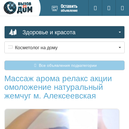
Добавить
Вход на са
Поиск
новое
объявление
Здоровье и красота
Косметолог на дому
Все объявления подкатегории
Массаж арома релакс акции
омоложение натуральный
жемчуг м. Алексеевская