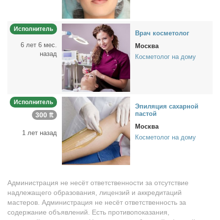
Исполнитель
Врач кос­ме­то­лог
6 лет 6 мес.
Москва
назад
Косметолог на дому
Исполнитель
Эпи­ля­ция са­хар­ной
пас­той
300 ₶
Москва
1 лет назад
Косметолог на дому
Администрация не несёт ответственности за отсутствие
надлежащего образования, лицензий и аккредитаций
мастеров. Администрация не несёт ответственность за
содержание объявлений. Есть противопоказания,