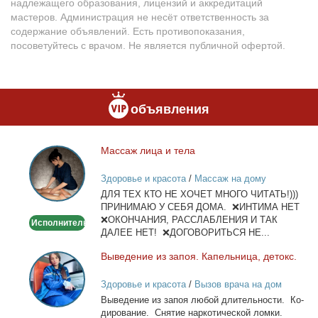
надлежащего образования, лицензий и аккредитаций
мастеров. Администрация не несёт ответственность за
содержание объявлений. Есть противопоказания,
посоветуйтесь с врачом. Не является публичной офертой.
объявления
Мас­саж ли­ца и те­ла
Массаж
лица
Здоровье и красота
/
Массаж на дому
и
ДЛЯ ТЕХ КТО НЕ ХОЧЕТ МНОГО ЧИТАТЬ!)))
тела
ПРИНИМАЮ У СЕБЯ ДОМА. ❌ИНТИМА НЕТ
❌ОКОНЧАНИЯ, РАССЛАБЛЕНИЯ И ТАК
Исполнитель
ДАЛЕЕ НЕТ! ❌ДОГОВОРИТЬСЯ НЕ...
Вы­ве­де­ние из за­поя. Ка­пель­ни­ца, де­токс.
Выведение
из
Здоровье и красота
/
Вызов врача на дом
запоя.
Вы­ве­де­ние из за­поя лю­бой дли­тель­но­сти. Ко­
Капельница,
ди­ро­ва­ние. Сня­тие нар­ко­ти­че­ской лом­ки.
детокс.