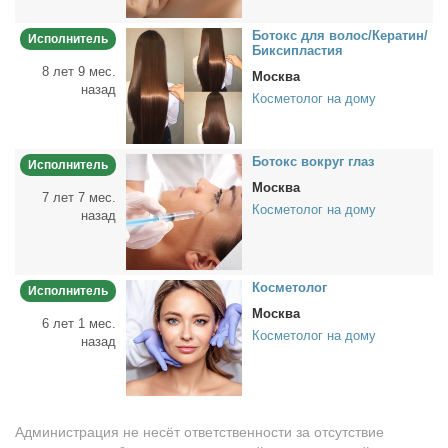
Бо­токс для во­лос/Ке­ра­тин/
Исполнитель
Бик­сипла­стия
8 лет 9 мес.
Москва
назад
Косметолог на дому
Бо­токс во­круг глаз
Исполнитель
Москва
7 лет 7 мес.
Косметолог на дому
назад
Кос­ме­то­лог
Исполнитель
Москва
6 лет 1 мес.
Косметолог на дому
назад
Администрация не несёт ответственности за отсутствие