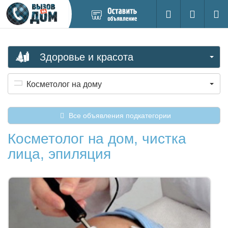
Добавить
Вход на са
Поиск
новое
объявление
Здоровье и красота
Косметолог на дому
Все объявления подкатегории
Косметолог на дом, чистка
лица, эпиляция