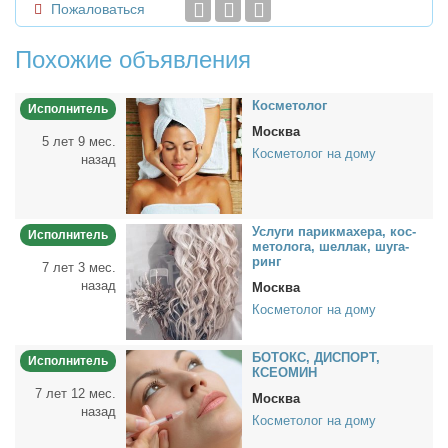
Пожаловаться
Похожие объявления
Кос­ме­то­лог
Исполнитель
Москва
5 лет 9 мес.
Косметолог на дому
назад
Услу­ги па­рик­махе­ра, кос­
Исполнитель
ме­то­ло­га, шел­лак, шу­га­
ринг
7 лет 3 мес.
назад
Москва
Косметолог на дому
БОТОКС, ДИСПОРТ,
Исполнитель
КСЕОМИН
7 лет 12 мес.
Москва
назад
Косметолог на дому