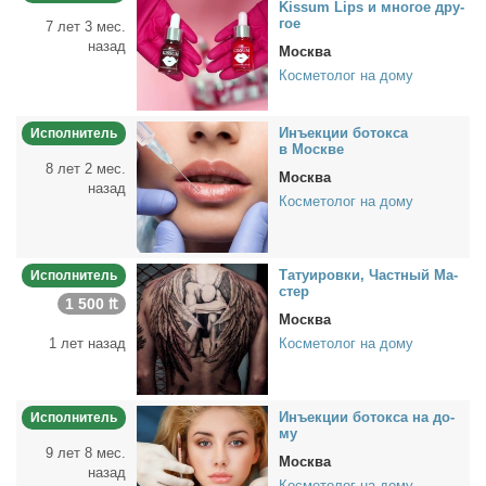
Kissum Lips и мно­гое дру­
гое
7 лет 3 мес.
назад
Москва
Косметолог на дому
Инъ­ек­ции бо­ток­са
Исполнитель
в Москве
8 лет 2 мес.
Москва
назад
Косметолог на дому
Та­ту­и­ров­ки, Част­ный Ма­
Исполнитель
стер
1 500 ₶
Москва
1 лет назад
Косметолог на дому
Инъ­ек­ции бо­ток­са на до­
Исполнитель
му
9 лет 8 мес.
Москва
назад
Косметолог на дому