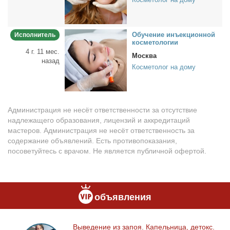
Обу­че­ние инъ­ек­ци­он­ной
Исполнитель
кос­ме­то­ло­гии
4 г. 11 мес.
Москва
назад
Косметолог на дому
Администрация не несёт ответственности за отсутствие
надлежащего образования, лицензий и аккредитаций
мастеров. Администрация не несёт ответственность за
содержание объявлений. Есть противопоказания,
посоветуйтесь с врачом. Не является публичной офертой.
объявления
Вы­ве­де­ние из за­поя. Ка­пель­ни­ца, де­токс.
Выведение