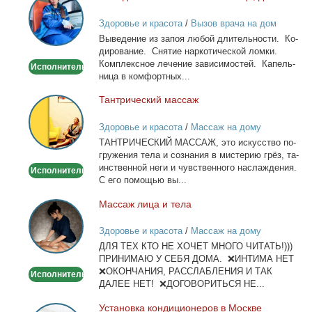
из
Здоровье и красота
/
Вызов врача на дом
запоя.
Вы­ве­де­ние из за­поя лю­бой дли­тель­но­сти. Ко­
Капельница,
ди­ро­ва­ние. Сня­тие нар­ко­ти­че­ской лом­ки.
детокс.
Ком­плекс­ное ле­че­ние за­ви­си­мо­стей. Ка­пель­
Исполнитель
ни­ца в ком­форт­ных...
Тан­три­че­ский мас­саж
Тантрический
массаж
Здоровье и красота
/
Массаж на дому
ТАНТРИЧЕСКИЙ МАССАЖ, это ис­кус­ство по­
гру­же­ния те­ла и со­зна­ния в ми­сте­рию грёз, та­
ин­ствен­ной неги и чув­ствен­но­го на­сла­жде­ния.
Исполнитель
С его по­мо­щью вы...
Мас­саж ли­ца и те­ла
Массаж
лица
Здоровье и красота
/
Массаж на дому
и
ДЛЯ ТЕХ КТО НЕ ХОЧЕТ МНОГО ЧИТАТЬ!)))
тела
ПРИНИМАЮ У СЕБЯ ДОМА. ❌ИНТИМА НЕТ
❌ОКОНЧАНИЯ, РАССЛАБЛЕНИЯ И ТАК
Исполнитель
ДАЛЕЕ НЕТ! ❌ДОГОВОРИТЬСЯ НЕ...
Уста­нов­ка кон­ди­ци­о­не­ров в Москве
Установка