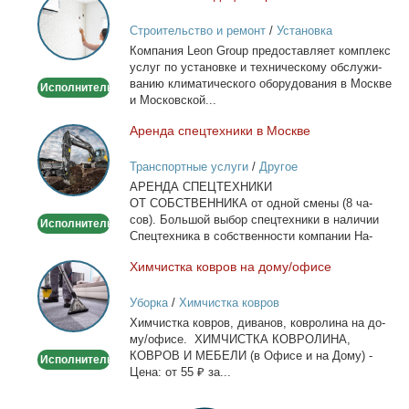
кондиционеров
Строительство и ремонт
/
Установка
в
кондиционеров
Ком­па­ния Leon Group предо­став­ля­ет ком­плекс
Москве
услуг по уста­нов­ке и тех­ни­че­ско­му об­слу­жи­
ва­нию кли­ма­ти­че­ско­го обо­ру­до­ва­ния в Москве
Исполнитель
и Мос­ков­ской...
Арен­да спец­тех­ни­ки в Москве
Аренда
спецтехники
Транспортные услуги
/
Другое
в
АРЕНДА СПЕЦТЕХНИКИ
Москве
ОТ СОБСТВЕННИКА от од­ной сме­ны (8 ча­
сов). Боль­шой вы­бор спец­тех­ни­ки в на­ли­чии
Исполнитель
Спец­тех­ни­ка в соб­ствен­но­сти ком­па­нии На­
лич­ный...
Хим­чист­ка ков­ров на до­му/офи­се
Химчистка
ковров
Уборка
/
Химчистка ковров
на
Хим­чист­ка ков­ров, ди­ва­нов, ков­ро­ли­на на до­
дому/
му/офи­се. ХИМЧИСТКА КОВРОЛИНА,
офисе
КОВРОВ И МЕБЕЛИ (в Офи­се и на До­му) -
Исполнитель
Це­на: от 55 ₽ за...