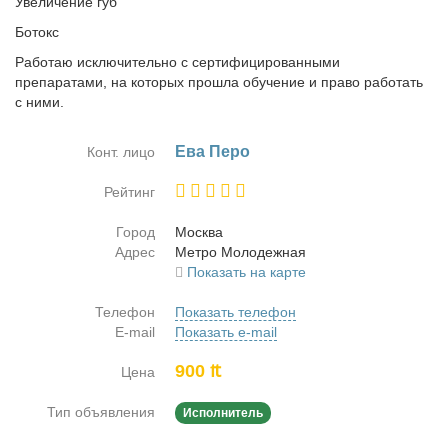
Увеличение губ
Ботокс
Работаю исключительно с сертифицированными
препаратами, на которых прошла обучение и право работать
с ними.
Ева Пе­ро
Конт. лицо
Рейтинг
Город
Москва
Адрес
Мет­ро Мо­ло­деж­ная
Показать на карте
Телефон
Показать телефон
E-mail
Показать e-mail
900 ₶
Цена
Тип объявления
Исполнитель