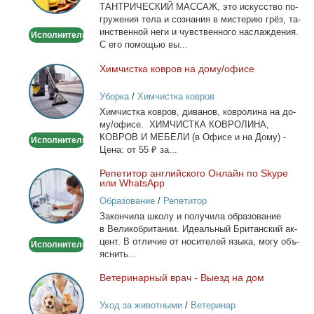
ТАНТРИЧЕСКИЙ МАССАЖ, это ис­кус­ство по­
гру­же­ния те­ла и со­зна­ния в ми­сте­рию грёз, та­
ин­ствен­ной неги и чув­ствен­но­го на­сла­жде­ния.
Исполнитель
С его по­мо­щью вы...
Хим­чист­ка ков­ров на до­му/офи­се
Химчистка
ковров
Уборка
/
Химчистка ковров
на
Хим­чист­ка ков­ров, ди­ва­нов, ков­ро­ли­на на до­
дому/
му/офи­се. ХИМЧИСТКА КОВРОЛИНА,
офисе
КОВРОВ И МЕБЕЛИ (в Офи­се и на До­му) -
Исполнитель
Це­на: от 55 ₽ за...
Ре­пе­ти­тор ан­глий­ско­го Он­лайн по Skype
Репетитор
или WhatsApp
английского
Образование
/
Репетитор
Онлайн
За­кон­чи­ла шко­лу и по­лу­чи­ла об­ра­зо­ва­ние
по
в Ве­ли­ко­бри­та­нии. Иде­аль­ный Бри­тан­ский ак­
Skype
цент. В от­ли­чие от но­си­те­лей язы­ка, мо­гу объ­
Исполнитель
или
яс­нить...
WhatsApp
Ве­те­ри­нар­ный врач - Вы­езд на дом
Ветеринарный
врач
Уход за животными
/
Ветеринар
-