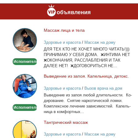
объявления
Мас­саж ли­ца и те­ла
Массаж
лица
Здоровье и красота
/
Массаж на дому
и
ДЛЯ ТЕХ КТО НЕ ХОЧЕТ МНОГО ЧИТАТЬ!)))
тела
ПРИНИМАЮ У СЕБЯ ДОМА. ❌ИНТИМА НЕТ
❌ОКОНЧАНИЯ, РАССЛАБЛЕНИЯ И ТАК
Исполнитель
ДАЛЕЕ НЕТ! ❌ДОГОВОРИТЬСЯ НЕ...
Вы­ве­де­ние из за­поя. Ка­пель­ни­ца, де­токс.
Выведение
из
Здоровье и красота
/
Вызов врача на дом
запоя.
Вы­ве­де­ние из за­поя лю­бой дли­тель­но­сти. Ко­
Капельница,
ди­ро­ва­ние. Сня­тие нар­ко­ти­че­ской лом­ки.
детокс.
Ком­плекс­ное ле­че­ние за­ви­си­мо­стей. Ка­пель­
Исполнитель
ни­ца в ком­форт­ных...
Тан­три­че­ский мас­саж
Тантрический
массаж
Здоровье и красота
/
Массаж на дому