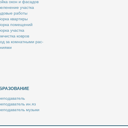
й­ка окон и фа­са­дов
е­ле­не­ние участ­ка
­до­вые ра­бо­ты
ор­ка квар­ти­ры
ор­ка по­ме­ще­ний
ор­ка участ­ка
м­чист­ка ков­ров
од за ком­нат­ны­ми рас­
­ни­я­ми
БРАЗОВАНИЕ
е­по­да­ва­тель
е­по­да­ва­тель ин.яз
е­по­да­ва­тель му­зы­ки
­пе­ти­тор