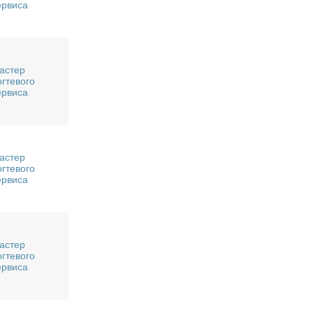
ервиса
астер
огтевого
ервиса
астер
огтевого
ервиса
астер
огтевого
ервиса