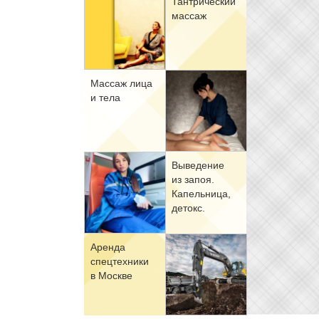
Тан­три­че­ский
мас­саж
Мас­саж ли­ца
и те­ла
Вы­ве­де­ние
из за­поя.
Ка­пель­ни­ца,
де­токс.
Арен­да
спец­тех­ни­ки
в Москве