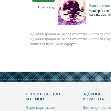
Мастр ног­тев 
1 лет назад
Ма­стер ног­те­в
жаю на дом толь
Администрация не несёт ответственности за отс
Администрация не несёт ответственность за сод
является публичной офертой.
СТРОИТЕЛЬСТВО
ЗДОРОВЬЕ
И РЕМОНТ
И КРАСОТА
Бу­риль­щик сква­жин
Бо­токс для во­лос