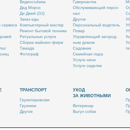
Ви­део­съём­ка
Гу­вер­нант­ка
Мо
Дед Мо­роз
Об­слу­жи­ва­ю­щий пер­со­
Оз
Ди Джей (DJ)
нал
Са
За­каз еды
Дру­гое
Уб
о сер­ви­са
Ком­пью­тер­ный ма­стер
Пер­со­наль­ный во­ди­тель
Уб
Ре­монт бы­то­вой тех­ни­ки
По­вар
Уб
бро­вей
Ри­ту­аль­ные услу­ги
Управ­ля­ю­щий за­го­род­
Хи
Сбор­ка май­нинг-ферм
ным до­мом
Ух
­лос
Та­ма­да
Са­дов­ник
те
с­ниц
Фо­то­граф
Се­мей­ная па­ра
Услу­ги ня­ни
Услу­ги си­дел­ки
Е
ТРАНСПОРТ
УХОД
О
ЗА ЖИВОТНЫМИ
Гру­зо­пе­ре­воз­ки
Пр
Груз­чи­ки
Ве­те­ри­нар
Пр
Дру­гое
Вы­гул со­бак
Пр
Ку­рьер
Дру­гое
Ре
Лич­ный во­ди­тель
Ки­но­лог
Так­си
Стриж­ка жи­вот­ных