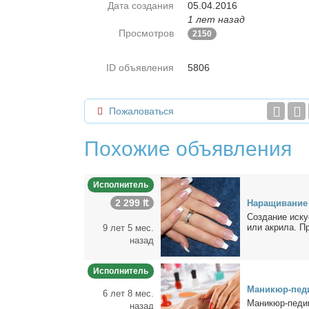
Дата создания
05.04.2016
1 лет назад
Просмотров
2150
ID объявления
5806
Пожаловаться
Похожие объявления
Исполнитель
2 299 ₶
На­ра­щи­ва­ние
Со­зда­ние ис­ку
или ак­ри­ла. Про
9 лет 5 мес.
назад
Исполнитель
Ма­ни­кюр-пе­
6 лет 8 мес.
Ма­ни­кюр-пе­д
назад