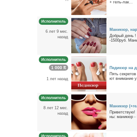
+ гель-лак...
Исполнитель
Ма­ни­кюр, на­р
6 лет 9 мес.
Доб­рый день ! 
назад
-1500руб. Ма­ни­
Исполнитель
1 000 ₶
Пе­ди­кюр на д
Пять сек­ре­тов
ют вни­ма­ние ух
1 лет назад
Исполнитель
Ма­ни­кюр (+г
8 лет 12 мес.
При­вет­ствую! 
назад
ны: ма­ни­кюр - 
Исполнитель