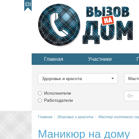
EN
Главная
Участники
Выберите
Выбер
категорию...
катего
Здоровье и красота
Маст
Исполнители
Работодатели
Главная
Здоровье и красота
Мастер ногтевого се
Маникюр на дому