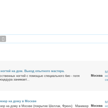
 ног­тей на дом. Вы­езд опыт­но­го ма­сте­ра.
М
Москва
н
с­ствен­ных ног­тей с по­мо­щью спе­ци­аль­но­го био - ге­ля
­це­ду­ра за­ни­ма­ет...
с
ди­кюр на до­му в Москве
М
Москва
н
и­кюр на до­му в Москве (по­кры­тие Шел­лак, Френч) Ма­ни­кюр