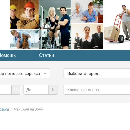
Помощь
Статьи
ите
Выберите
рию...
город...
ер ногтевого сервиса
Выберите город...
Ключевые
₶
₶
слова
рвиса
Маникюр на дому