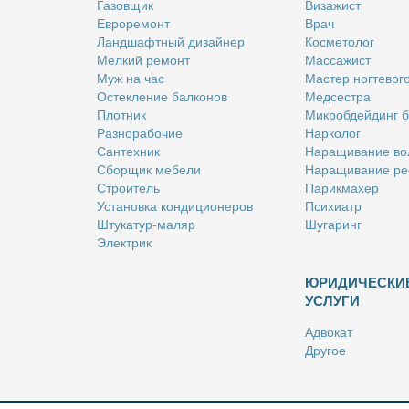
Га­зов­щик
Ви­за­жист
Ев­ро­ре­монт
Врач
Ланд­шафт­ный ди­зай­нер
Кос­ме­то­лог
Мел­кий ре­монт
Мас­са­жист
Муж на час
Ма­стер ног­те­во­г
Остек­ле­ние бал­ко­нов
Мед­сест­ра
Плот­ник
Мик­роб­дей­динг 
Раз­но­ра­бо­чие
Нар­ко­лог
Сан­тех­ник
На­ра­щи­ва­ние во
Сбор­щик ме­бе­ли
На­ра­щи­ва­ние ре
Стро­и­тель
Па­рик­махер
Уста­нов­ка кон­ди­ци­о­не­ров
Пси­хи­атр
Шту­ка­тур-ма­ляр
Шу­га­ринг
Элек­трик
ЮРИДИЧЕСКИ
УСЛУГИ
Адво­кат
Дру­гое
Но­та­ри­ус
Оцен­щик
Ри­эл­тор