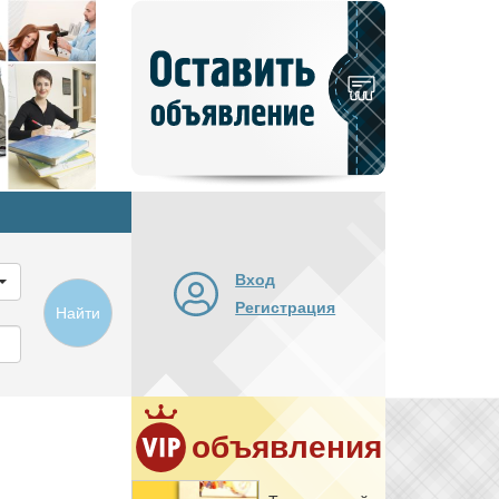
Добавить
новое
объявление
Вход
Регистрация
Найти
объявления