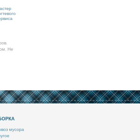
астер
огтевого
ервиса
ров.
ом. Не
БОРКА
­воз му­со­ра
у­гое