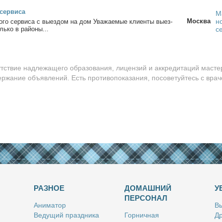
сер­ви­са
М
Москва
н
о­го сер­ви­са с вы­ез­дом на дом Ува­жа­е­мые кли­ен­ты вы­ез­
­ко в рай­о­ны...
с
утствие надлежащего образования, лицензий и аккредитаций масте
ержание объявлений. Есть противопоказания, посоветуйтесь с врач
РАЗНОЕ
ДОМАШНИЙ
У
ПЕРСОНАЛ
Ани­ма­тор
Вы
Ве­ду­щий празд­ни­ка
Гор­нич­ная
Др