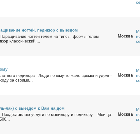
с
а­щи­ва­ние ног­тей, пе­ди­кюр с вы­ез­дом
М
Москва
н
На­ра­щи­ва­ние ног­тей ге­лем на тип­сы, фор­мы ге­лем
кюр клас­си­че­ский,...
с
о­му
М
Москва
н
 лет­не­го пе­ди­кю­ра Лю­ди по­че­му-то ма­ло вре­ме­ни уде­ля­
о­ду за сво­и­ми...
с
ель-лак) с вы­ез­дом к Вам на дом
М
Москва
н
Предо­став­ляю услу­ги по ма­ни­кю­ру и пе­ди­кю­ру. Мои це­
500...
с